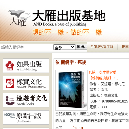
月讀報&電子報
推薦
依 關鍵字 - 死後
死過一次才學會愛
【暢銷經典版】：..
作者： 艾妮塔・穆札尼
譯者： 隋芃
出版社： 橡實文化
ISBN： 9789865401825
定價： 330
當我放棄對抗，順應生命時，我取得生命最強大
的力量。 為了把過去的自己愛回來，我選擇回到
人間……...
(more)