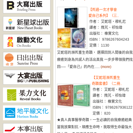
【死過一次才學會
愛自己系列】（三..
作者： 艾妮塔・穆札尼
譯者： 隋芃、祁怡瑋
出版社： 橡實文化
ISBN： 9786267604243
定價： 1130
艾妮塔的瀕死重生奇蹟， 選擇回到人間後的自我
療癒到身為共感人的活出真我 一步步帶領我們找
回──「愛自己」的內在......
(more)
【艾妮塔瀕死重生
奇蹟套書】（二冊..
作者： 艾妮塔・穆札尼
譯者： 隋芃、祁怡瑋
出版社： 橡實文化
ISBN： 9786267936122
定價： 820
★真人真事醫學奇蹟，一生必讀的自我療癒經典
當我放棄對抗，順應生命時，我取得生命最強大