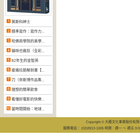
莫斯科紳士
精準寫作：寫作力...
哈佛商學院的美學...
貓咪也瘋狂（全彩...
82年生的金智英
痠痛拉筋解剖書【...
刀（奈斯博作品集...
理想的簡單飲食
看懂好電影的快樂...
當時間開始：地球...
Copyright © 大雁文化事業股份有限公司
服務電話： (02)8913-1005 時間：週一 ～ 週五 9:0