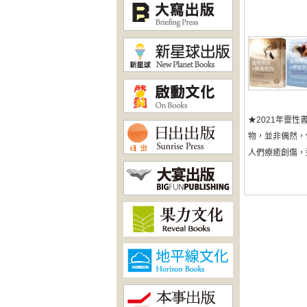
★2021年靈
物，並非偶然，
人們療癒創傷，這源