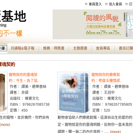
會員登入
加入會員
訂
月讀報&電子報
推薦．得獎書
主題選書
會員專區
書目訂購
 靈魂契約
寵物與你的靈魂契
寵物與你的療癒契
約：今生，為了協..
約：修復五種情感..
作者： 譚美・碧樂普絲
作者： 譚美・碧樂普絲
譯者： 非語
譯者： 王冠中
出版社： 橡實文化
出版社： 橡實文化
ISBN： 9786267085738
ISBN： 9786267785805
定價： 450
定價： 520
生的寵物，並非偶然，你們自有
動物會協助人們療癒創傷，這源自出生前愛的約
(more)
定。寵物就是你的靈魂明鏡，反映你一直未竟的
課題。獨一無二的內在旅程，......
(more)