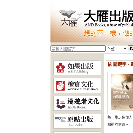
依 關鍵字 -
每一隻走進你人
相遇的意義。...