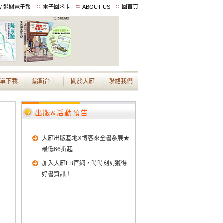
 / 退閱電子報
電子回函卡
ABOUT US
回首頁
單下載
編輯台上
關於大雁
聯絡我們
出版&活動預告
大雁出版基地X博客來全書系展★
最低66折起
加入大雁FB官網，時時刻刻獲得
好書資訊！