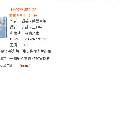
【寵物與你的協力
療癒系列】（二冊..
作者： 譚美・碧樂普絲
譯者： 非語、王冠中
出版社： 橡實文化
ISBN： 9786267785935
定價： 970
性書籍金牌獎 每一隻走進你人生的寵
你們自有相遇的意義 動物會協助
自出......
(more)