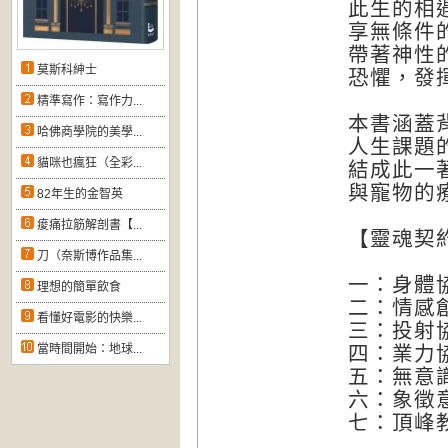
此生的相
享無條件
帶著神性
莫斯科紳士
恐懼，發
精準寫作：寫作力...
本書涵蓋
哈佛商學院的美學...
人生課題
貓咪也瘋狂（全彩...
結成此一
與寵物的
82年生的金智英
痠痛拉筋解剖書【...
【靈魂契
刀（奈斯博作品集...
一：身體
理想的簡單飲食
二：情感
看懂好電影的快樂...
三：投射
當時間開始：地球...
四：業力
五：無意
六：象徵
七：頂峰