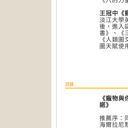
《八的力
王冠中
《
淡江大學
後，進入
書》、《
《人類圖
圖天賦使
目錄
《寵物與
諾》
推薦序：
海爾拉尼