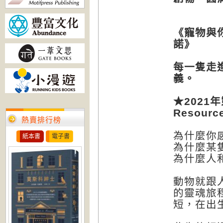
《寵物與
諾》
每一隻走
義。
★2021
年
Resourc
熱賣排行榜
為什麼你
紙本書
電子書
為什麼某
為什麼人
動物就跟
的靈魂旅
短，在出