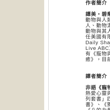
作者簡介
譚美・碧樂普
動物與人類
人、動物
動物與其
任美國有
Daily 
Live 
有《寵物
癒》，目
譯者簡介
非語
《寵
熱愛心靈
列套書」
書》、《