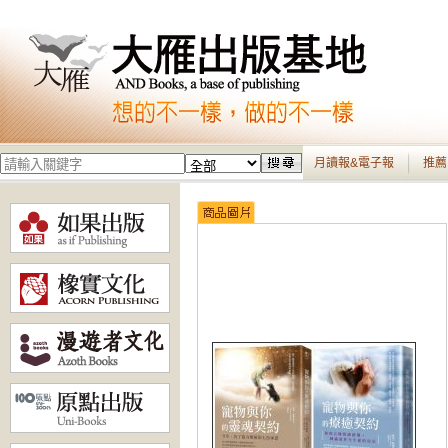
月讀報&電子報
推薦