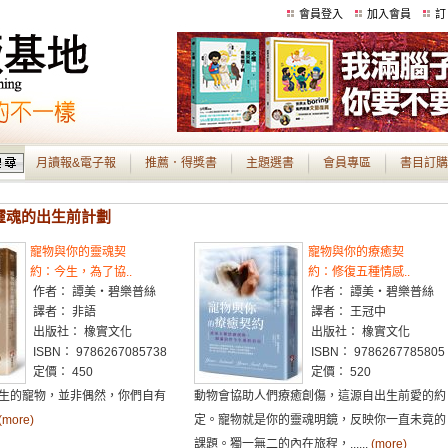
會員登入
加入會員
訂
月讀報&電子報
推薦．得獎書
主題選書
會員專區
書目訂購
- 靈魂的出生前計劃
寵物與你的靈魂契
寵物與你的療癒契
約：今生，為了協..
約：修復五種情感..
作者： 譚美・碧樂普絲
作者： 譚美・碧樂普絲
譯者： 非語
譯者： 王冠中
出版社： 橡實文化
出版社： 橡實文化
ISBN： 9786267085738
ISBN： 9786267785805
定價： 450
定價： 520
生的寵物，並非偶然，你們自有
動物會協助人們療癒創傷，這源自出生前愛的約
(more)
定。寵物就是你的靈魂明鏡，反映你一直未竟的
課題。獨一無二的內在旅程，......
(more)