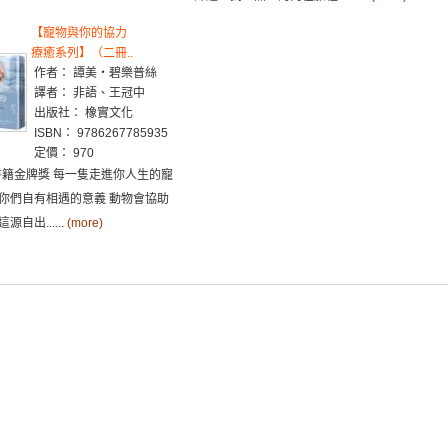
【寵物與你的協力
療癒系列】（二冊..
作者： 譚美・碧樂普絲
譯者： 非語、王冠中
出版社： 橡實文化
ISBN： 9786267785935
定價： 970
性書籍金牌獎 每一隻走進你人生的寵
你們自有相遇的意義 動物會協助
自出......
(more)