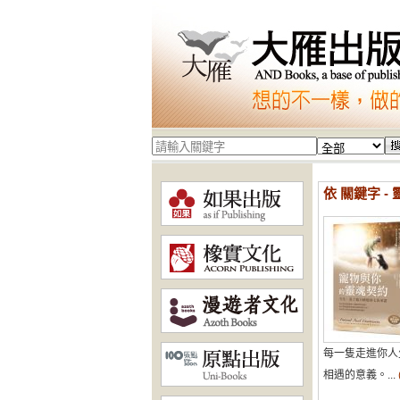
依 關鍵字 
每一隻走進你人
相遇的意義。...