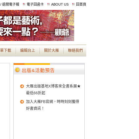
 / 退閱電子報
電子回函卡
ABOUT US
回首頁
單下載
編輯台上
關於大雁
聯絡我們
出版&活動預告
大雁出版基地X博客來全書系展★
最低66折起
加入大雁FB官網，時時刻刻獲得
好書資訊！