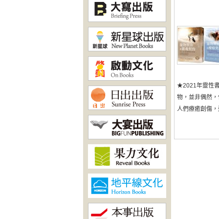
★2021年靈
物，並非偶然，
人們療癒創傷，這源