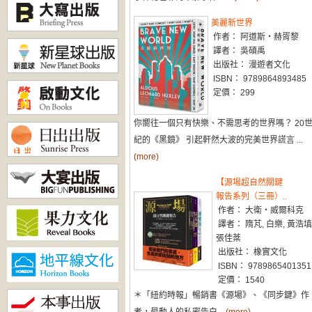
美麗新世界
作者： 阿道斯・赫胥黎
譯者： 吳碩禹
出版社： 漫遊者文化
ISBN： 9789864893485
定價： 299
你嚮往一個只有快樂、不需思考的世界嗎？ 20
紀的《黑鏡》 引起軒然大波的完美世界謊言 ...
(more)
【源場超自然關鍵
報告系列（三冊）..
作者： 大衛‧威爾科克
譯者： 隋芃, 白樂, 黃浩填
張佳棻
出版社： 橡實文化
ISBN： 9789865401351
定價： 1540
＊「紐約時報」暢銷書《源場》、《同步鍵》作