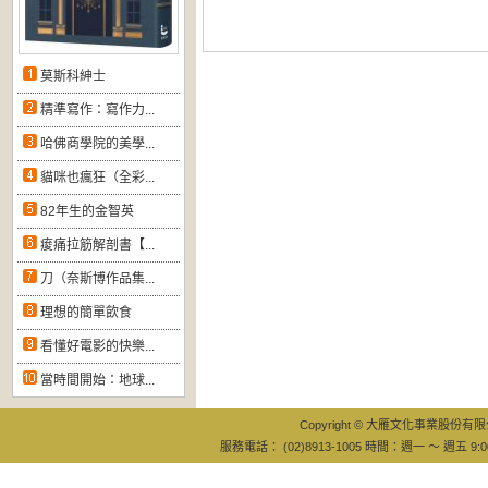
莫斯科紳士
精準寫作：寫作力...
哈佛商學院的美學...
貓咪也瘋狂（全彩...
82年生的金智英
痠痛拉筋解剖書【...
刀（奈斯博作品集...
理想的簡單飲食
看懂好電影的快樂...
當時間開始：地球...
Copyright © 大雁文化事業股份有限公司
服務電話： (02)8913-1005 時間：週一 ～ 週五 9:0