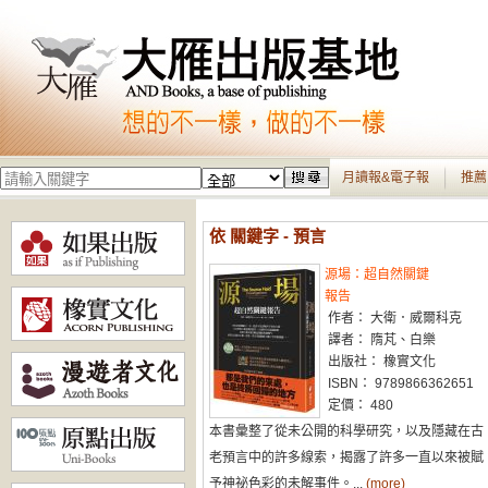
月讀報&電子報
推薦
依 關鍵字 - 預言
源場：超自然關鍵
報告
作者： 大衛．威爾科克
譯者： 隋芃、白樂
出版社： 橡實文化
ISBN： 9789866362651
定價： 480
本書彙整了從未公開的科學研究，以及隱藏在古
老預言中的許多線索，揭露了許多一直以來被賦
予神祕色彩的未解事件。...
(more)