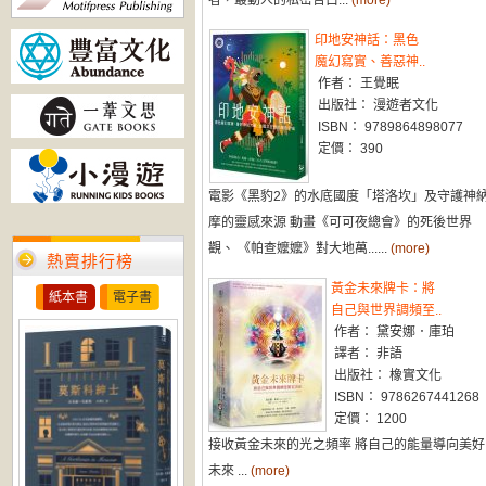
者，最動人的私密告白...
(more)
印地安神話：黑色
魔幻寫實、善惡神..
作者： 王覺眠
出版社： 漫遊者文化
ISBN： 9789864898077
定價： 390
電影《黑豹2》的水底國度「塔洛坎」及守護神
摩的靈感來源 動畫《可可夜總會》的死後世界
觀、 《帕查嬤嬤》對大地萬......
(more)
熱賣排行榜
黃金未來牌卡：將
紙本書
電子書
自己與世界調頻至..
作者： 黛安娜．庫珀
譯者： 非語
出版社： 橡實文化
ISBN： 9786267441268
定價： 1200
接收黃金未來的光之頻率 將自己的能量導向美好
未來 ...
(more)