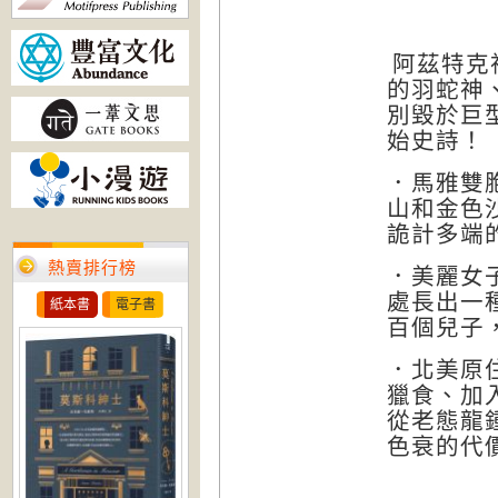
．阿茲特克
的羽蛇神
別毀於巨
始史詩！
．馬
雅雙
山和金色
詭計多端
熱賣排行榜
．美麗女
處長出一
紙本書
電子書
百個兒子
．北美原
獵食、加
從老態龍
色衰的代