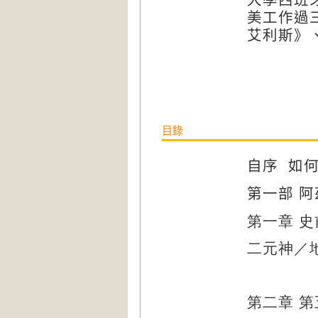
美工作過
艾利斯》
目錄
自序
如
第一部
阿
第一章
史
二元神／
第
第
二章