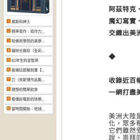
阿茲特克
魔幻寫實
莫斯科紳士
精準寫作：寫作力...
交織出美
哈佛商學院的美學...
貓咪也瘋狂（全彩...
◆
82年生的金智英
痠痛拉筋解剖書【...
收錄近百
刀（奈斯博作品集...
理想的簡單飲食
一網打盡
看懂好電影的快樂...
當時間開始：地球...
美洲大陸
化，眾多
它們雖然
說、祟拜