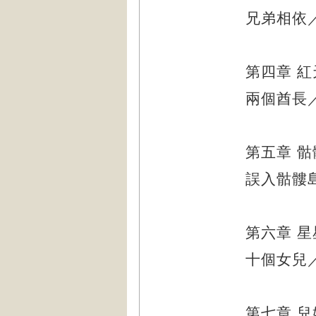
兄弟相依
第四章
紅
兩個酋長
第五章
骷
誤入骷髏
第六章
星
十個女兒
第七章
兒