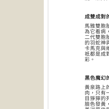
成雙成對
馬雅雙胞
為它看病
二代雙胞
的羽蛇神
卡馬克與
祇都是成
彩。
黑色魔幻
黃泉路上
肉，只有
目猙獰的
臉色發黃