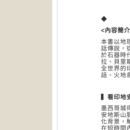
◆
<
內容簡
本書以地
話傳說，
於石器時
拉、貝里
全世界的
話、火地
▍看印地
墨西哥城
安地斯山
化背景，
在短時間