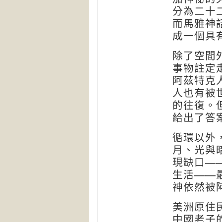
分為二十
而馬雅神
成一個具
除了空間
事物註定
阿茲特克
人也有被
的往復。
給出了答
循環以外
月、光與
現缺口—
生活——
神依然被
美洲原住
中國老子