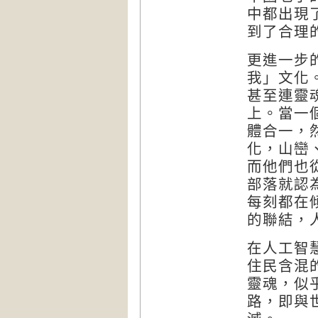
中都出現
到了合理
更進一步
我」文化
甚至連靈
上。當一
體合一，
化，山巒
而他們也
部落就認
每刻都在
的聯結，
在人工智
住民含混
靈魂，似
路，即與