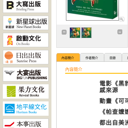
內容簡介
作者簡介
目錄
內容簡介
電影《黑
感來源
動畫《可
《帕查嬤
都出自美