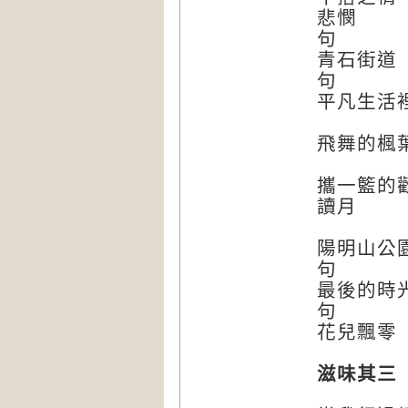
悲憫 
青石街
平凡生活
飛舞的
攜一籃
讀月 
陽明山公
最後的
花兒飄
滋味其三