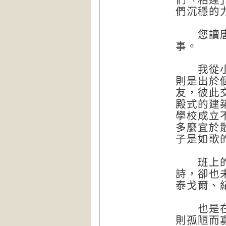
們沉穩的
您讀唐詩
事。
我從小讀
則是出於
友，彼此
殿式的建
學校成立
多麼宜於
子是如歌
班上的女
詩，卻也
泰戈爾、
也是在那
則孤陋而