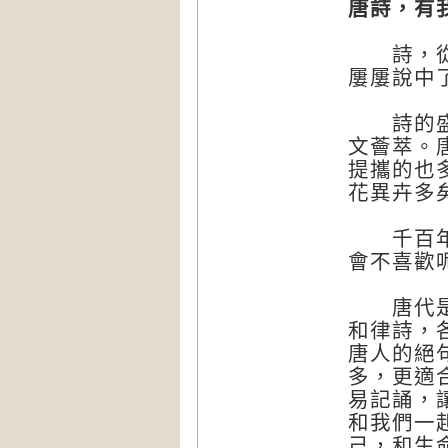
唐詩，有
詩，從來
屢屢說中
詩的盛世
文薈萃。
提攜的也
花異卉多
千百年來
會不喜歡
唐代是近
和律詩，
唐人的絕
多，更適
易記誦，
和我們一
己，和生