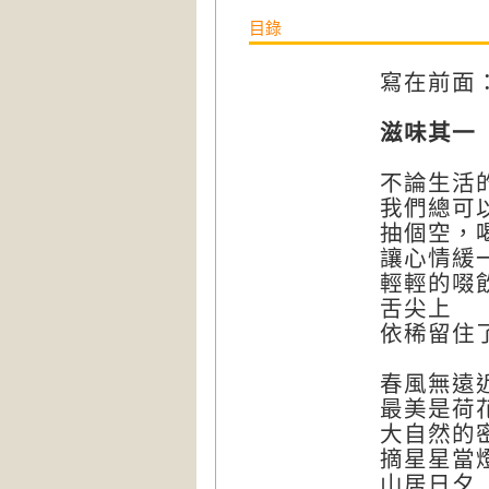
目錄
寫在前面
滋味其一
不論生活
我們總可
抽個空，
讓心情緩
輕輕的啜
舌尖上
依稀留住
春風無
最美是荷
大自然的
摘星星當
山居日