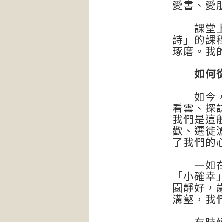
愛書、愛
課堂上的
詩」的課
琢磨。我
如何從日
如今，當
看雲、探
我們是這
歡、遷徙
了我們的
一如在閒
「小確幸
園靜好，
溝壑，我