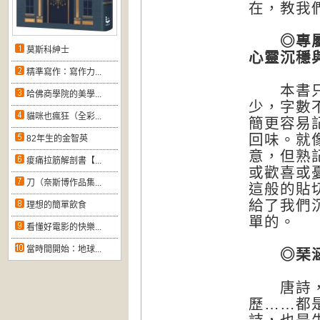
在，教我
◎專屬唐
莫斯科紳士
心靈沉穩
精準寫作：寫作力...
本書只選
哈佛商學院的美學...
少，字數
貓咪也瘋狂（全彩...
簡更容易
回味。就
82年生的金智英
意，但熟
痠痛拉筋解剖書【...
或歡喜或
刀（奈斯博作品集...
這般的貼
給了我們
理想的簡單飲食
單的。
看懂好電影的快樂...
當時間開始：地球...
◎琹涵
唐詩，是
歷……都