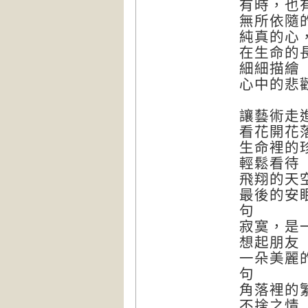
有時，也
無所依隨
純真的心
在生命的
細細描繪
心中的悲
讓藝術走
看花開花
生命裡的
輕鬆看
飛翔的天
最後的安
句
寂寞，是
想起朋
一朵美麗
句
角落裡的
不捨之