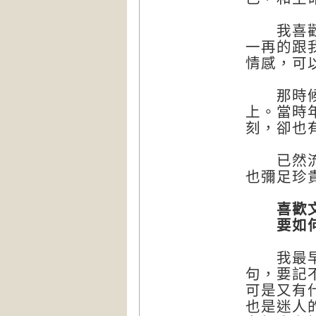
我喜歡絕
一再的跟
情感，可
那時候，
上。當時
刻，卻也
已然流逝
也彌足珍
喜歡文學
要如何欣
我最早讀
句，要記
可是又有
也是迷人