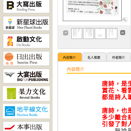
內容簡介
名人推薦
作者簡介
內容簡介
唐詩，是
賞花、看
都是詩人
唐詩，也
多少離合
引發了對
無論是誰