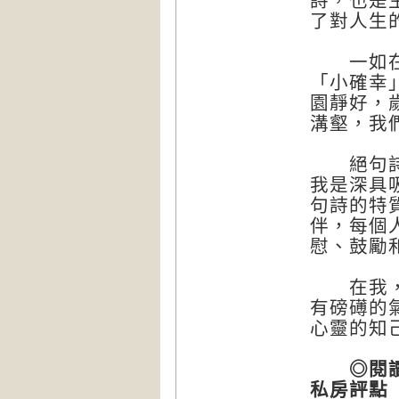
詩，也是
了對人生
一如在閒
「小確幸
園靜好，
溝壑，我
絕句詩的
我是深具
句詩的特
伴，每個
慰、鼓勵
在我，唐
有磅礡的
心靈的知
◎閱讀
私房評點