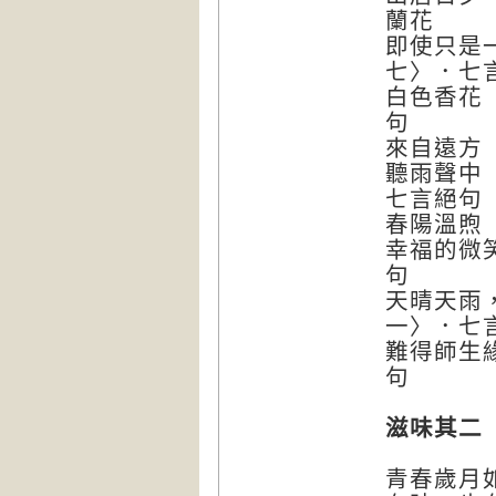
蘭花 
即使只是
七〉．七
白色香
來自遠
聽雨聲
七
春陽溫
幸福的
天晴天雨
一〉．
難得師生
滋味其二
青春歲月