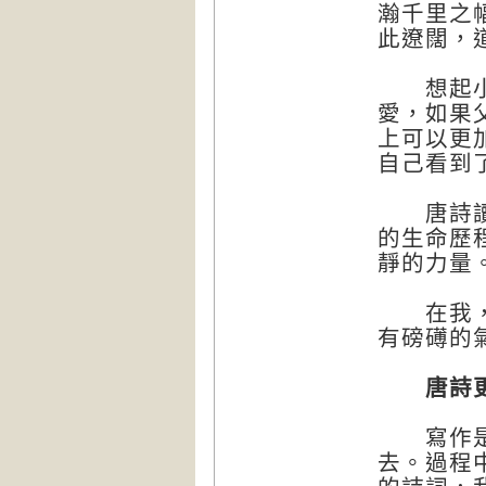
瀚千里之
此遼闊，
想起小時
愛，如果
上可以更
自己看到
唐詩讀本
的生命歷
靜的力量
在我，唐
有磅礡的
唐詩更是
寫作是漫
去。過程