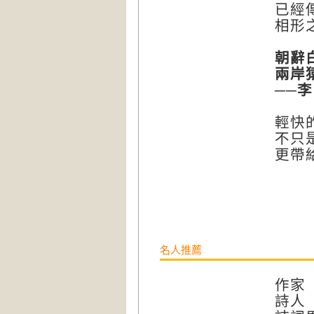
已經傳
相形之下
朝辭白帝
兩岸猿聲
──李
輕快的
不只是兩
更帶給
名人推薦
作家
詩人 