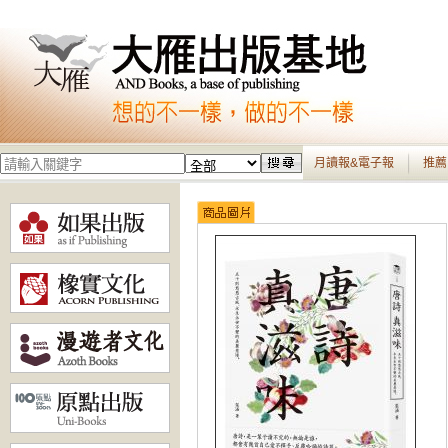
月讀報&電子報
推薦