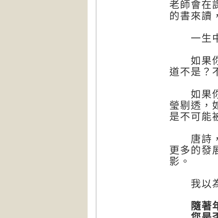
老師會在
的書來讀
一生中，
如果你喜
道不是？
如果你熟
瑩剔透，
是不可能
唐詩，是
更多的發
影。
我以為
隨著年紀
您是否曾