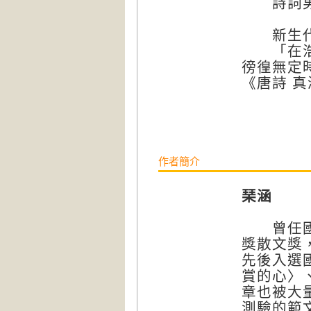
詩詞男
新生代 
「在浩瀚
徬徨無定
《唐詩 
作者簡介
琹涵
曾任國中
獎散文獎
先後入選
賞的心〉
章也被大
測驗的範