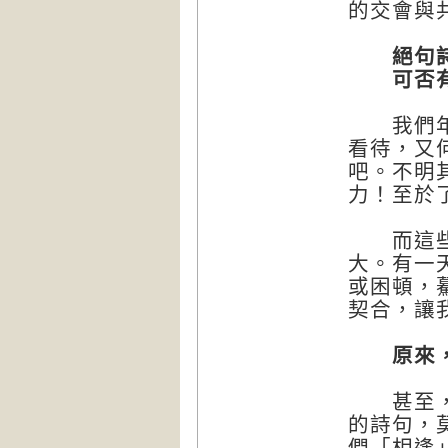
的交會與
絕句詩的
可否有
我們年幼
看待，又
吧。不明
力！至於
而這些曾
大。有一
或困頓，
契合，讓
原來，
甚至，有
的詩句，
們「相逢