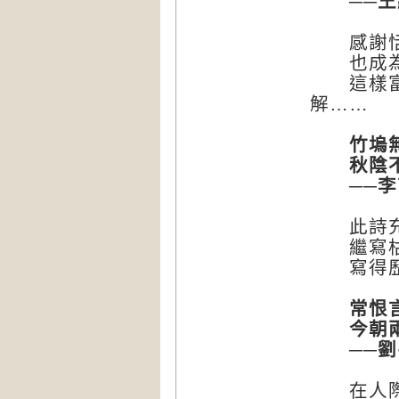
──王
感謝恬美
也成為
這樣富有
解……
竹塢無塵
秋陰不散
──李商
此詩充滿
繼寫枯荷
寫得歷
常恨言
今朝兩
──劉禹
在人際關