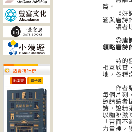
篇。
《好詞》
涵與唐詩
讀者期
◎唐詩全
領略唐詩
詩的盛世
相互欣賞
熱賣排行榜
地，各種
紙本書
電子書
作者琹涵
每個片刻
邀請讀者
詩，讓精
以咖啡滋
「苦而不
力量裡，