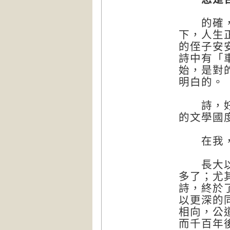
的確，年
下，人生
的侄子安
詩中有「
始，是對
明白的。
詩，好像
的文學國
在我，「
長大以後
多了；尤
詩，終於
以更深的
相向，公
而千百年