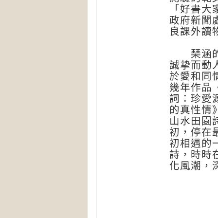
「好書大
政府新聞
良課外讀
琹涵的文
誠摯而動
於愛和同
幾年作品
詞：珍愛
的真性情
山水田園
初，停在
初相遇的
詩，時時
化風潮，