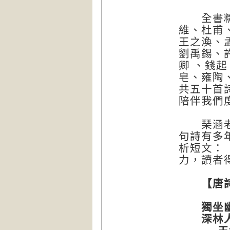
全書精選
維、杜甫
王之渙、
劉禹錫、
卿 、錢
皂、雍陶
共五十首
陪伴我們
琹涵老師
句詩有多
析短文：
力，讀者
【唐詩真
獨坐幽
深林人