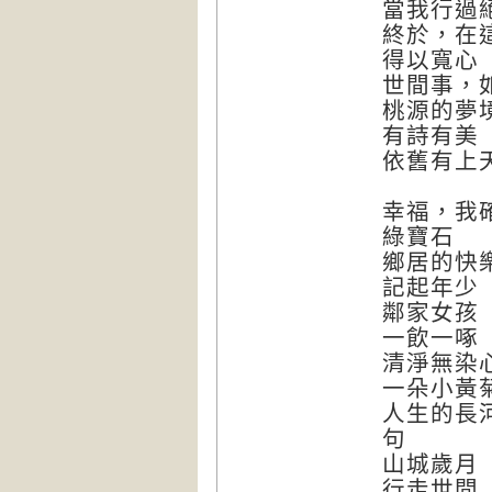
當我行過
終於，在
得以寬心
世間事，
桃源的夢
有詩有美
依舊有上
幸福，
綠寶石
鄉居的快
記起年
鄰家女
一飲一
清淨無染
一朵小
人生的長
山城歲
行走世