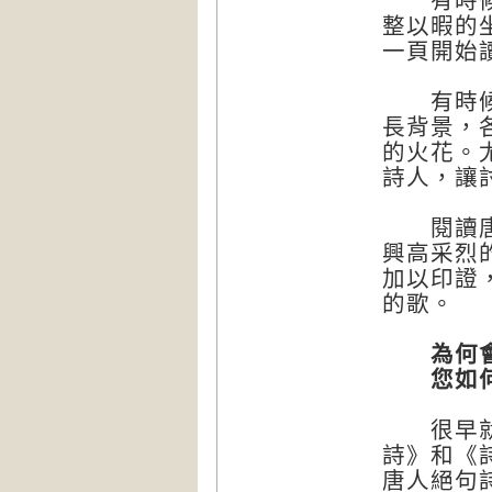
有時候，
整以暇的
一頁開始
有時候，
長背景，
的火花。
詩人，讓
閱讀唐詩
興高采烈
加以印證
的歌。
為何會
您如何詮
很早就想
詩》和《
唐人絕句