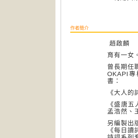
作者簡介
趙啟麟
育有一女
曾長期任
OKAPI
專
書：
《大人的
《盛唐五
孟浩然、
另編製出
《每日讀
詩詞系列