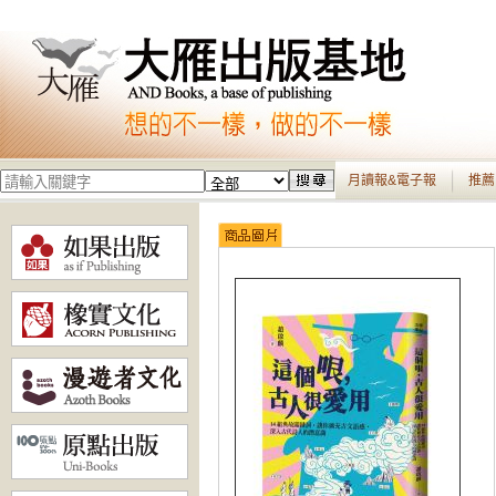
月讀報&電子報
推薦