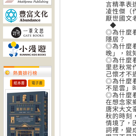
言精準表
凌性傑（
厭世國文
◆
◎為什麼
隱居？
◎為什麼
晚」，就
◎為什麼
里悲秋常
熱賣排行榜
己懷才不
◎為什麼
紙本書
電子書
不是雲」
◎為什麼
在想念家
唐宋大文
秋的時刻
情境了，
詞裡，變