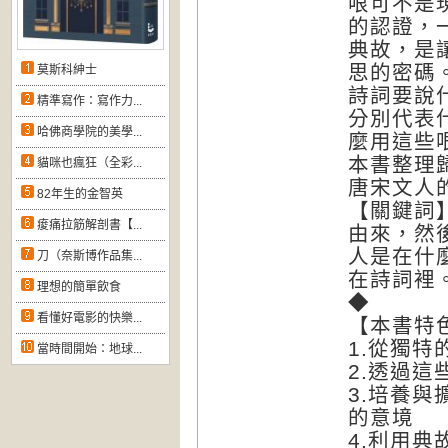
哏可不是
的認證，
典故，是
思的密碼
莫斯科紳士
詩詞要說
精準寫作：寫作力...
分別代表
哈佛商學院的美學...
麼用這些
本書整理
貓咪也瘋狂（全彩...
唐宋文人
82年生的金智英
【關鍵詞
痠痛拉筋解剖書【...
由來，然
人是在什
刀（奈斯博作品集...
在詩詞裡
理想的簡單飲食
◆
看懂好電影的快樂...
【本書特
1.從獨
當時間開始：地球...
2.透過
3.培養
的意境
4.利用