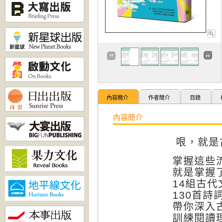
內容簡介
作者簡介
目錄
內容簡介
哏，就是
掌握這些
就是掌握
14組古代
130首詩
帶你深入
訓練閱讀