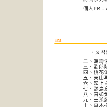
個人
FB
：
目錄
一、文君
二、韓壽
三、劉郎
四、桃花
五、東山
六、嶺上
七、鷗鳥
八、杳如
九、王孫
十、草木