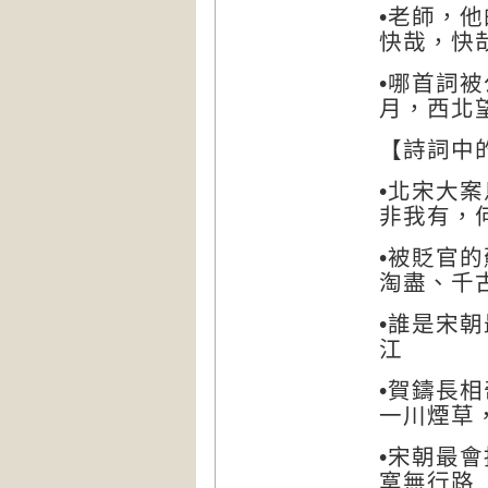
老師，他
•
快哉，快
哪首詞被
•
月，西北
詩詞中
【
北宋大案
•
非我有，
被貶官的
•
淘盡、千
誰是宋朝
•
江
賀鑄長相
•
一川煙草
宋朝最會
•
寞無行路