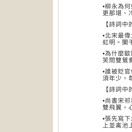
柳永為何
•
更那堪、
詩詞中
【
北宋最偉
•
虹明。闌
為什麼歐
•
笑問雙鴛
誰被貶官
•
須年少，
詩詞中
【
尚書宋祁
•
雙飛翼，
張先寫下
•
上並禽池