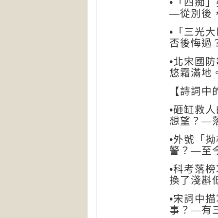
「四痴」
•
―
從別後
「三光大
•
否後悔過
北宋國防
•
悠霜滿地
詩詞中
【
砸缸救人
•
想望？
―
外號「拗
•
警？
―
至
科考落榜
•
換了淺斟
宋詞中描
•
事？
―
有