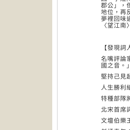
郡公」，
地位，再
夢裡回味
〈望江南
【發現詞
名嘴評論
國之音。
堅持己見
人生勝利
特種部隊
北宋首席
文壇伯樂