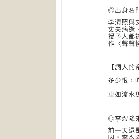
◎出身名
李清照與
丈夫病逝
授予人都
作〈聲聲
【詞人的
多少恨，
車如流水
◎李煜降
前一天還
囚。李煜