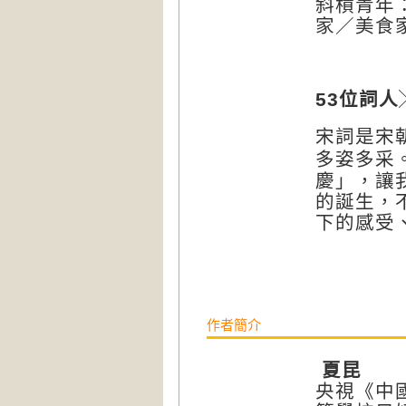
斜槓青年
美食
家
／
位詞人
53
宋詞是宋
多姿多采
慶
」
，讓
的誕生，
下的感受
作者簡介
夏昆
央視《中