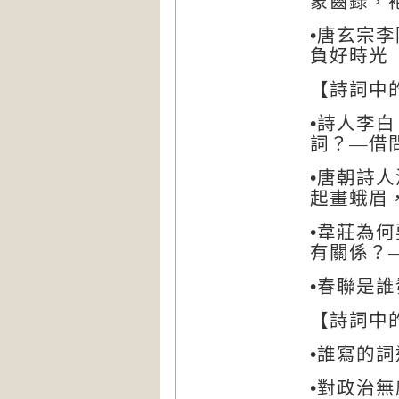
蒙齒錄，
唐玄宗李
•
負好時光
詩詞中
【
詩人李白
•
詞？
―
借
唐朝詩人
•
起畫蛾眉
韋莊為何
•
有關係？
春聯是誰
•
詩詞中
【
誰寫的詞
•
對政治無
•