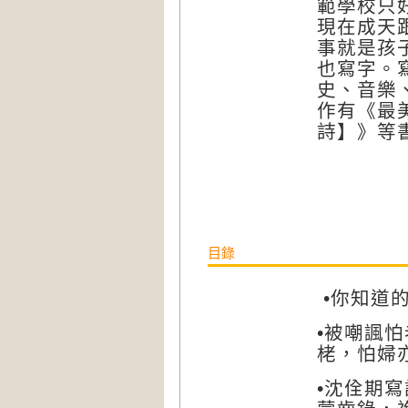
範學校只
現在成天
事就是孩
也寫字。
史、音樂
作有《最
詩】》等
目錄
•
你知道
被嘲諷怕
•
栳，怕婦
沈佺期寫
•