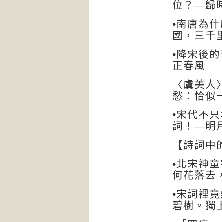
位？
―
歸
南唐為什
•
國，三千
降宋後的
•
正春風
〈虞美人
愁：恰似
宋代不只
•
詞！
―
明
詩詞中
【
北宋神童
•
何花落去
宋詞裡竟
•
碧樹。獨