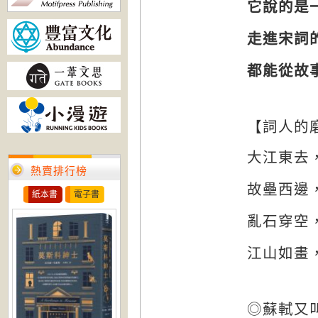
它說的是
走進宋詞
都能從故
【詞人的
大江東去
熱賣排行榜
故壘西邊
紙本書
電子書
亂石穿空
江山如畫
◎
蘇軾又