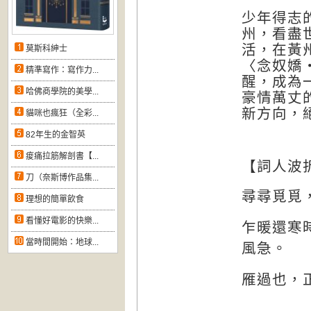
少年得志
州，看盡
活，在黃
莫斯科紳士
〈念奴嬌
精準寫作：寫作力...
醒，成為
哈佛商學院的美學...
豪情萬丈
新方向，
貓咪也瘋狂（全彩...
82年生的金智英
痠痛拉筋解剖書【...
【詞人波
刀（奈斯博作品集...
尋尋覓覓
理想的簡單飲食
看懂好電影的快樂...
乍暖還寒
當時間開始：地球...
風急。
雁過也，