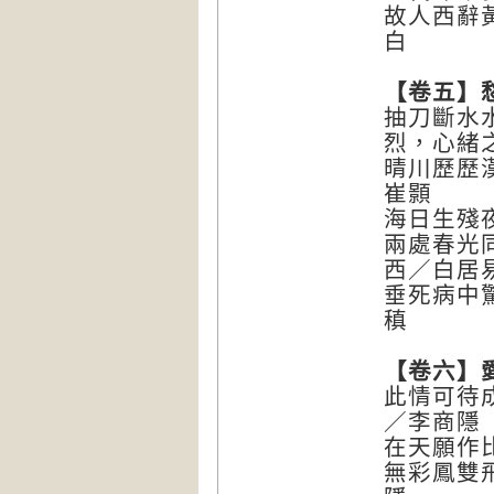
故人西辭
白
【卷五】
抽刀斷水
烈，心緒
晴川歷歷
崔顥
海日生殘
兩處春光
西／白居
垂死病中
稹
【卷六】
此情可待
／李商隱
在天願作
無彩鳳雙