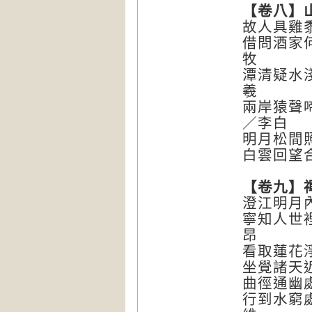
【卷八】
故人具雞
借問酒家
牧
潭清疑水
羲
兩岸猿聲
／李白
明月松間
白雲回望
【卷九】
澄江明月
寧知人世
昂
看取蓮花
坐覺諸天
曲徑通幽
行到水窮