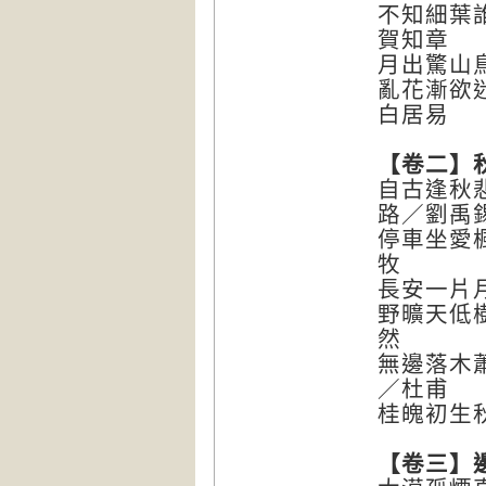
不知細葉
賀知章
月出驚山
亂花漸欲
白居易
【卷二】
自古逢秋
路／劉禹
停車坐愛
牧
長安一片
野曠天低
然
無邊落木
／杜甫
桂魄初生
【卷三】