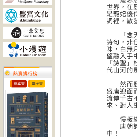
世界，在
是寵妃優
詞裡，散
「念天地
詩句，非
味，白無
望融入手
「詩聖」
代山河的
熱賣排行榜
然而歷史
紙本書
電子書
盛唐迎面
流傳千古
求、對人
慢板緩如
唐朝詩歌
中！