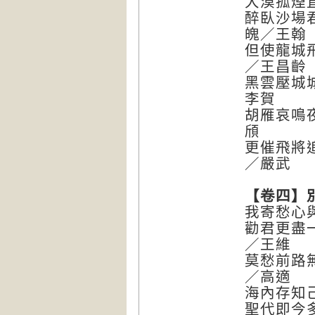
大漠孤煙
醉臥沙場
魄／王翰
但使龍城
／王昌齡
黑雲壓城
李賀
胡雁哀鳴
頎
更催飛將
／嚴武
【卷四】
我寄愁心
勸君更盡
／王維
莫愁前路
／高適
海內存知
聖代即今