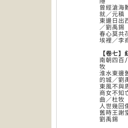
隱
曾經滄海
就／元稹
東邊日出
／劉禹錫
春心莫共
埃裡／李
【卷七】
南朝四百
牧
淮水東邊
的城／劉
東風不與
商女不知
曲／杜牧
人世幾回
舊時王謝
劉禹錫