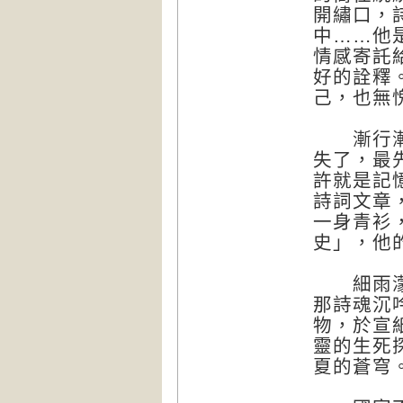
開繡口，
中……他
情感寄託
好的詮釋
己，也無
漸行漸遠
失了，最
許就是記
詩詞文章
一身青衫
史」，他
細雨濛濛
那詩魂沉
物，於宣
靈的生死
夏的蒼穹