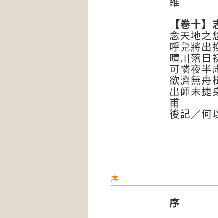
維
【卷十】
念天地之
呼兒將出
晴川落日
可憐夜半
欲濟無舟
出師未捷
甫
後記／何
序
序