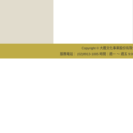
好
到
Copyright © 大雁文化事業股份有限公司
服務電話： (02)8913-1005 時間：週一 ～ 週五 9:0