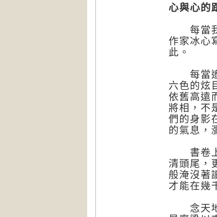
心與心的
每當我想
作家冰心
此。
每當遙想
六色的炫
依舊高遠
將相，不
們的身影
的氣息，
書卷上的
清頭尾，
般淹沒著
才能在幾
念天地之