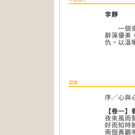
李靜
一個安靜
辭藻優美
仇。以溫
目錄
序╱心與
【卷一】
夜來風雨
好雨知時
兩個黃鸝