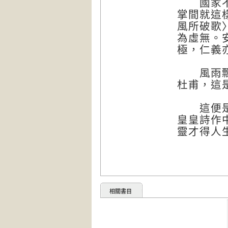
國家不幸
掌間就這
風所破歌
為虛無。
極，仁義
風雨飄搖
杜甫，這
這便是唐
皇皇詩作
靈才得人
相關書目