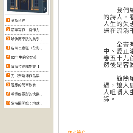
我們總能
的詩人，
莫斯科紳士
人生的失
盪在流淌
精準寫作：寫作力...
哈佛商學院的美學...
全書有「
貓咪也瘋狂（全彩...
中、愛正
卷五十九
82年生的金智英
然後是容
痠痛拉筋解剖書【...
刀（奈斯博作品集...
簡簡單單
遇，讓人
理想的簡單飲食
人咀嚼人
看懂好電影的快樂...
諦。
當時間開始：地球...
作者簡介