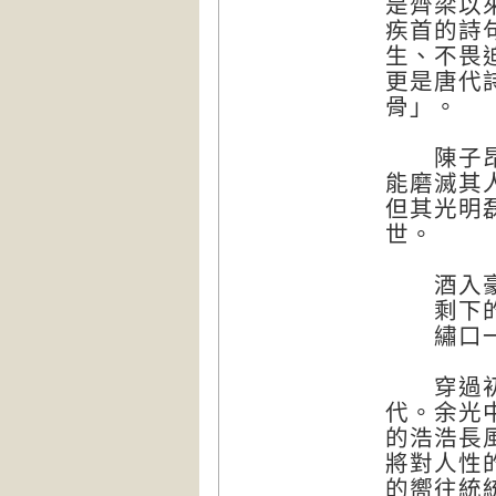
是齊梁以
疾首的詩
生、不畏
更是唐代
骨」。
陳子昂的
能磨滅其
但其光明
世。
酒入豪
剩下的
繡口一
穿過初唐
代。余光
的浩浩長
將對人性
的嚮往統