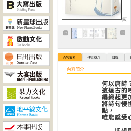
內容簡介
作者簡介
目錄
內容簡介
何以唐詩
這遠古的
編織起更
將詩句慢
點，
唯能感受
遙想唐朝