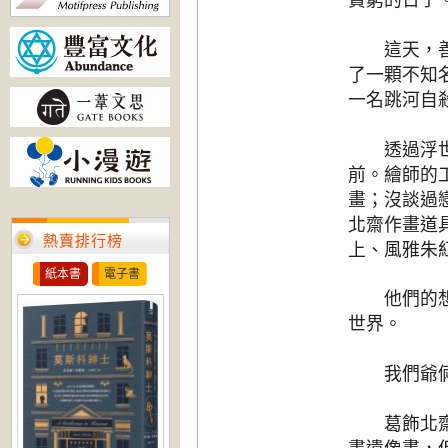
貧窮的日子
這天，善次
了一顆不知
一名跳河自
透過浮世繪
前。繪師的
畫；沒談過
北齋作畫道
熱賣排行榜
上、風雅朱
紙本書
電子書
他們的想像
世界。
我們爺倆只
葛飾北齋大