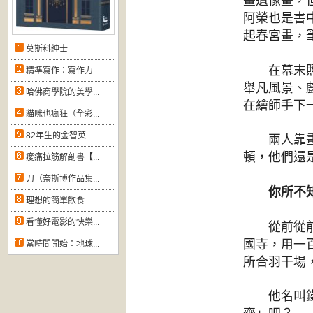
畫遺像畫，
阿榮也是書
起春宮畫，
莫斯科紳士
在幕末照相
精準寫作：寫作力...
舉凡風景、
哈佛商學院的美學...
在繪師手下
貓咪也瘋狂（全彩...
82年生的金智英
兩人靠畫吃
頓，他們還
痠痛拉筋解剖書【...
刀（奈斯博作品集...
你所不
理想的簡單飲食
看懂好電影的快樂...
從前從前有
國寺，用一
當時間開始：地球...
所合羽干場
他名叫鐵藏