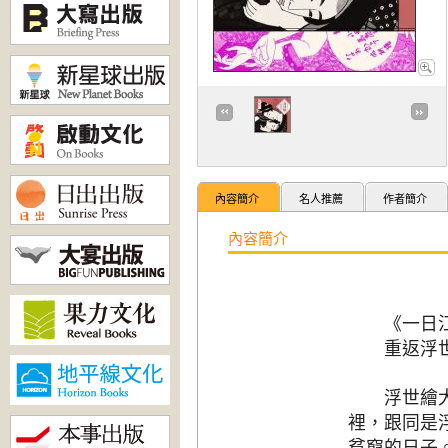
內容簡介
名人推薦
作者簡介
內容簡介
《一日江戶
重返浮世
浮世繪大師
裡，跟同是