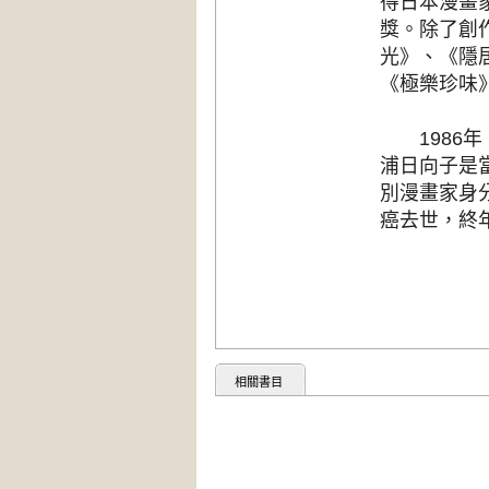
得日本漫畫
獎。除了創
光》、《隱
《極樂珍味
1986年
浦日向子是
別漫畫家身
癌去世，終
相關書目