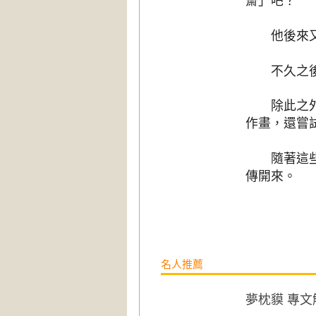
齋」吧？
他後來又在
不久之後，
除此之外，
作畫，還嘗
隨著這些突
傳開來。
名人推薦
夢枕貘 專文