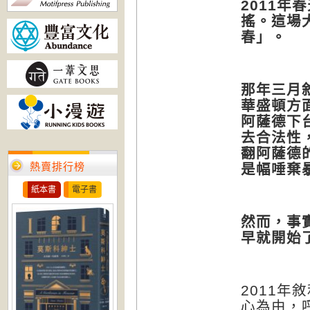
2011
年春
搖。這場
春」。
那年三月
華盛頓方
阿薩德下
去合法性
翻阿薩德
是幅唾棄
熱賣排行榜
紙本書
電子書
然而，事
早就開始
年敘
2011
心為由，