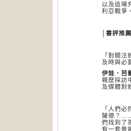
以及這場
利亞戰爭
│書評推薦
「對關注
及時與必
伊娃．芭
親歷採訪
及媒體對
「人們必
薩德？…
們找到了
有一套普