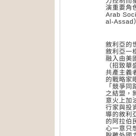
力控制而
演重要角
Arab Soci
al-Assad
敘利亞的
敘利亞一
融入由美
（招致華
共產主義
的戰略家
「競爭同
之結盟，
意火上加
行家與投
導的敘利
的阿拉伯
心一意只
脫離外國