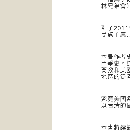
林兄弟會
到了
2011
民族主義
本書作者
鬥爭史。
蘭教和美
地區的泛
究竟美國
以看清的
本書將讓