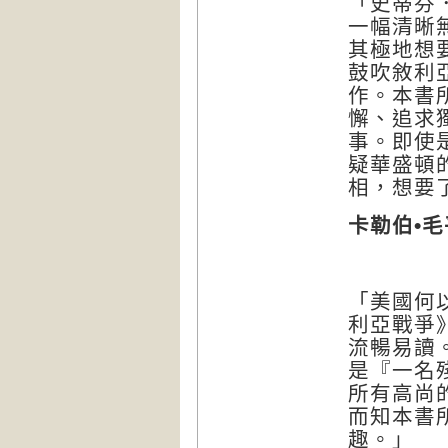
「史蒂芬
一幅清晰
其極地想
鼓吹敘利
作。本書
懈、追求
事。即使
疑華盛頓
相，想要
卡勒伯
•
毛
「美國何
利亞戰爭
流暢易讀
是『一名
所有高尚
而知本書
趣。」