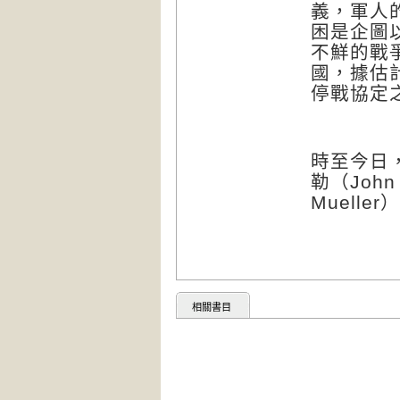
義，軍人
困是企圖
不鮮的戰
國，據估
停戰協定
時至今日
勒（
John 
Mueller
）
相關書目