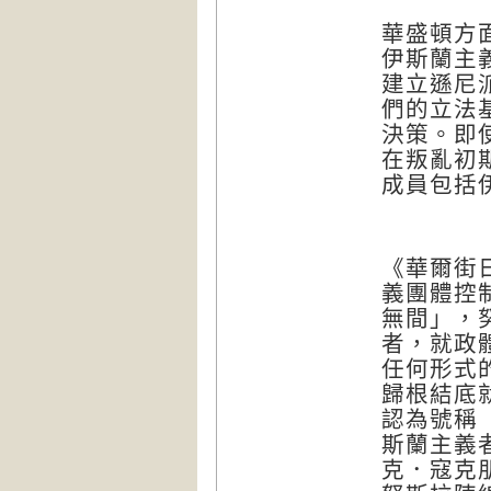
華盛頓方
伊斯蘭主
建立遜尼
們的立法
決策。即
在叛亂初
成員包括
《華爾街
義團體控
無間」，
者，就政
任何形式
歸根結底
認為號稱
斯蘭主義
克．寇克