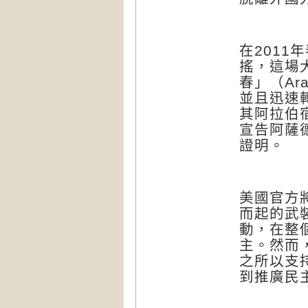
在
2011
年
搖，這場
春」（
Ara
並且迅速
其阿拉伯
宣告阿薩
證明。
美國官方
而起的武
動，在整
主。然而
之所以支
到推廣民