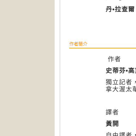
丹
•
拉查爾
作者簡介
作者
史蒂芬
•
高
獨立記者
拿大渥太
譯者
黃開
自由譯者