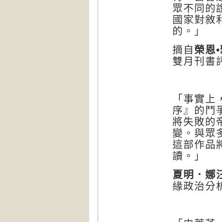
眾不同的
國家對敘
的。」
摘自
榮恩
•
雙月刊書
「事實上
序』的鬥
將失敗的
變。與眾
這部作品
讀。」
夏明．娜
緣政治分