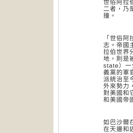
世俗阿拉
二者，乃
撞。
「世俗阿
志。帝國
拉伯世界
地，則是
）一
state
義黨的軍
派統治至
外來勢力
對美國和
和美國帝
如巴沙爾
在天邊和