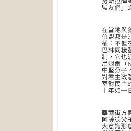
努斯拉陣
盟友們」
在當地與
伯盟邦是
權：不但
巴林同樣
制，它也
尼姆爾（
N
中堅分子
對君主政
室對民主
十年如一
華爾街方
阿薩德父
大意識形