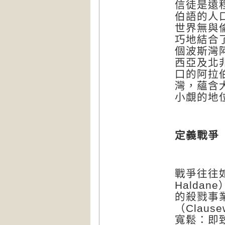
信徒是遠
伯語的人
世界無與
巧地結合
個波斯灣
西亞及北
口的阿拉
灣，蘊含
小覷的地
定義戰爭
戰爭往往
Haldane
的殺戮事
（
Clause
寬鬆：即