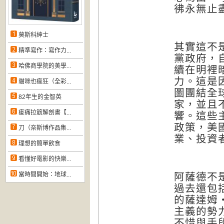
彿永無止
莫斯科紳士
其實這不
精準寫作：寫作力...
黨政府，
哈佛商學院的美學...
續在明裡
力。這是
貓咪也瘋狂（全彩...
圖團結全
82年生的金智英
家，並且
痠痛拉筋解剖書【...
響。
這些
政策，美
刀（奈斯博作品集...
業、投資
理想的簡單飲食
看懂好電影的快樂...
當時間開始：地球...
阿薩德不
過去還包
的薩達姆
主義的勢
不惜與手