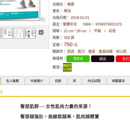
出版社：
橡實
書系：
樂活
出版日期：
2018-02-01
語言：
繁體中文
ISBN：
9789579001373
規格：
21 cm * 28 cm / 平裝 / 彩色
頁數：
328
頁
750
定價：
元
關鍵字：
肌肉
肌力
健身
重量訓練
核心肌
哪裡買：
博客來
誠品
金石
獎項：
名人推薦
作者簡介
目錄
序
內文試閱
相關書目
介
臀部肌群──女性肌肉力量的來源！
臀部越強壯，曲線就越美，肌肉越精實