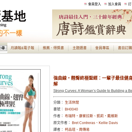
會員登入
加入會員
訂
月讀報&電子報
推薦．得獎書
主題選書
會員專區
書目訂購
強曲線‧翹臀終極聖經：一輩子最佳健身
解
Strong Curves: A Woman’s Guide to Building a Be
分類：
生活休閒
書號：
BH0040
作者：
布瑞特‧康崔拉斯、凱莉‧戴維斯
原文作者：
Bret Contreras、Kellie Davis
譯者：
柯品瑄、周傳易