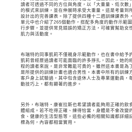
讀者可透過不同的方位與角度，以「大重量、低次數
的模式來訓練，並在伸展時承受大重量。這是考量到
設計出的完善課表。除了提供四種十二週訓練課表外
單元中也介紹了
265
個動作，搭配多角度的動作示範
行步驟，並提供常見錯誤的矯正方法，可確實幫助女
肌力與活動度。
布瑞特的同事
凱莉不僅親身示範動作，也在書中給予
凱莉曾經歷過讀者可能面臨的許多掙扎，因此，她的
程的讀者來說，是非常難能可貴的。
雖然這本書是為
是所提供的訓練計畫也適合男性。本書中所有的訓練
客戶身上試驗過，其中包含退休人士及專業運動員，
動技巧上，都有顯著的進步。
另外，布瑞特
‧
康崔拉斯也希望讀者能夠用正確的飲
體組成。若不吃得正確、練得恰當，身體是不會改變
食、健康的生活型態等，這些必備的相關知識都詳細
標為何，內容都相當實用。