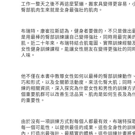
工作一整天之後不再這麼緊繃，搬家具變得更容易，
臀部肌肉生來就是全身最強壯的肌肉
。
布瑞特
‧
康崔拉斯認為，健身者要做的，不只是做出
是用最棒的臀部訓練讓自己變得強壯，同時用最完美
肌。近二十年來，布瑞特結合肌電圖、實際訓練經驗
女性健身訓練課程，能讓女性朋友在變得更強壯的同
人味。
他不僅在本書中教導女性如何以最棒的臀部訓練動作
巧和形式，以及全關節活動度，來活化臀大肌；同時
練的相關資訊，深入探究為什麼女性和男性的訓練方
個重要肌群可以改善生活品質、肌肉是如何生長及為
的重要性。
由於沒有一項訓練方式對每個人都最有效，布瑞特採
每一個可能性，以提供最佳的成果。這些全身性的訓
內，打造出最強壯、最精實的體格。這些訓練計畫將