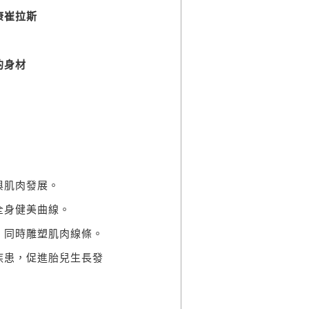
康崔拉斯
的身材
與肌肉發展。
全身健美曲線。
，同時雕塑肌肉線條。
疾患，促進胎兒生長發