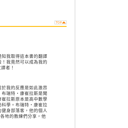
通知我取得這本書的翻譯
般！我竟然可以成為我的
文譯者！
對於我的反應是如此激昂
。布瑞特
‧
康崔拉斯是聞
康崔拉斯原本是高中數學
動科學。布瑞特
‧
康崔拉
的健身部落客，他的個人
界各地的教練們分享，他