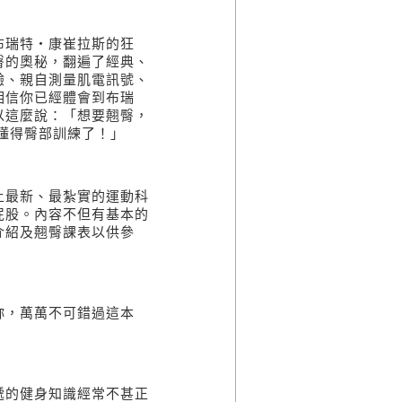
布瑞特
‧
康崔拉斯的狂
臀的奧秘，翻遍了經典、
驗、親自測量肌電訊號、
相信你已經體會到布瑞
以這麼說：「想要翹臀，
懂得臀部訓練了！」
上最新、最紮實的運動科
屁股。內容不但有基本的
介紹及翹臀課表以供參
妳，萬萬不可錯過這本
遞的健身知識經常不甚正