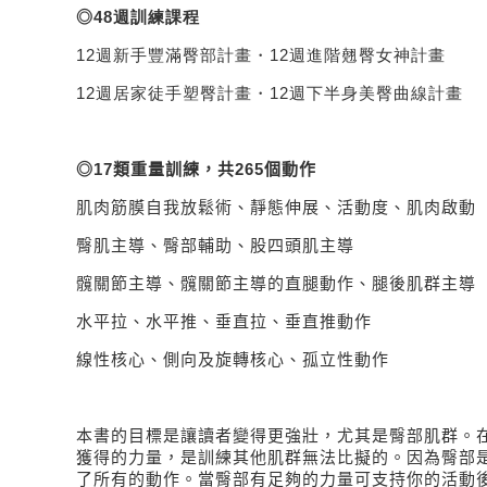
◎
48
週訓練課程
12
週新手豐滿臀部計畫・
12
週進階翹臀女神計畫
12
週居家徒手塑臀計畫・
12
週下半身美臀曲線計畫
◎
17
類重量訓練，共
265
個動作
肌肉筋膜自我放鬆術、靜態伸展、活動度、肌肉啟動
臀肌主導、臀部輔助、股四頭肌主導
髖關節主導、髖關節主導的直腿動作、腿後肌群主導
水平拉、水平推、垂直拉、垂直推動作
線性核心、側向及旋轉核心、孤立性動作
本書的目標是讓讀者變得更強壯，尤其是臀部肌群。
獲得的力量，是訓練其他肌群無法比擬的。因為臀部
了所有的動作。當臀部有足夠的力量可支持你的活動