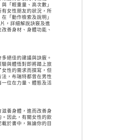
」與「輕
重量、
高次數」
所有女性朋友的狀況，所
，在「動作檢索及說明」
圖片，詳細解說訣竅及進
性改善身材、身體功能、
許多絕佳的建議與訣竅。
經驗與體悟對即將踏上旅
了女性的需求而撰寫，但
方法，布瑞特都曾在男性
每一位在力量、體態及活
食滋養身體，進而改善身
的。因此，有關女性的飲
記載於書中，
無論你的目