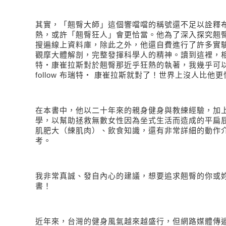
其實，「翹臀大師」這個響噹噹的稱號還不足以詮釋
熱，或許「翹臀狂人」會更恰當。他為了深入探究翹
搜遍線上資料庫，除此之外，他還自費進行了許多實
觀摩大體解剖，完整發揮科學人的精神。讀到這裡，
特
‧
康崔拉斯對於翹臀那近乎狂熱的執著，我幾乎可
follow
布瑞特
‧
康崔拉斯就對了！世界上沒人比他更
在本書中，他以二十年來的親身健身與教練經驗，加
學，以幫助拯救無數女性因為坐式生活而造成的平扁
肌肥大（練肌肉）、飲食知識，還有非常詳細的動作
考。
我非常真誠、發自內心的建議，想要追求翹臀的你或
書！
近年來，台灣的健身風氣越來越盛行，但網路媒體傳