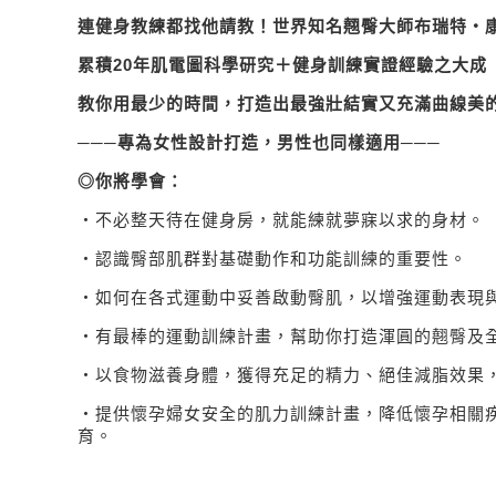
連健身教練都找他請教！世界知名翹臀大師
布瑞特
‧
累積
20
年肌電圖科學研究＋健身訓練實證經驗之大成
教你用
最少的時間，打造出最強壯結實又充滿曲線美
───專為女性設計打造，男性也同樣適用───
◎
你將學會：
‧不必整天待在健身房，就能練就夢寐以求的身材。
‧認識臀部肌群對基礎動作和功能訓練的重要性。
‧如何在各式運動中妥善啟動臀肌，以增強運動表現
‧有最棒的運動訓練計畫，幫助你打造渾圓的翹臀及
‧以食物滋養身體，獲得充足的精力、絕佳減脂效果
‧提供懷孕婦女安全的肌力訓練計畫，降低懷孕相關
育。