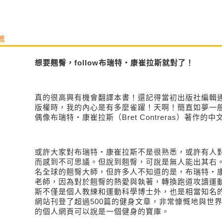
薦
想要翹臀，
follow
布瑞特‧康崔拉斯就對了！
真的很高興有機會翻譯本書！還記得當初出版社編輯
版權時，我的內心是有多麼雀躍！天啊！簡直如夢一
偶像布瑞特
‧
康崔拉斯（
Bret Contreras
）著作的中
或許大家對布瑞特
‧
康崔拉斯不是很熟悉，或許有人
而感到不可思議。但說到翹臀，可說是無人能出其右
名全球的翹臀大師，但許多人不知道的是，布瑞特
‧
老師，因為對於翹臀的熱愛與執著，轉換跑道攻讀運
斯不僅是個人教練和運動科學博士外，也是相當知名
網站刊登了超過
500
篇的健身文章，非常慷慨地與世
的個人網頁可以說是一個健身的寶庫。