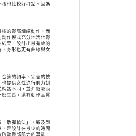
小孩也比較好打點。因為
最棒的臀部訓練動作，而
的動作模式充分地活化臀
及結果，設計出最有效的
時，身形也更有曲線與女
、合適的頻率、完善的技
，也提供
女性進行肌力訓
式應該不同，並介紹哪兩
什麼生長，還有動作品質
取「散彈槍法」，顧及到
練，是設計在最少的時間
會啟動臀部肌力的潛能，