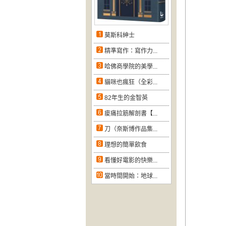
莫斯科紳士
精準寫作：寫作力...
哈佛商學院的美學...
貓咪也瘋狂（全彩...
82年生的金智英
痠痛拉筋解剖書【...
刀（奈斯博作品集...
理想的簡單飲食
看懂好電影的快樂...
當時間開始：地球...