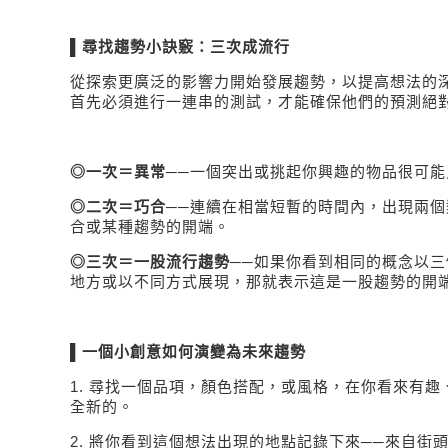
▌尋找趨勢小訣竅：三次成流行
從探索更廣泛的影響力開始發展趨勢，以提高想法的
首先必須進行一連串的測試，才能確保他們的預測絕
◎一次＝異常
──一個突出或挑起你興趣的物品很可能
◎二次＝巧合
──連續在相當短暫的時間內，出現兩
合或某種趨勢的開端。
◎三次＝一股流行趨勢
──如果你看到相同的概念以
地方或以不同方式展現，那就表示這是一股趨勢的開
▌
一個小創意如何演變為未來趨勢
1.
尋找一個品項，顏色搭配，或風格，在你看來有趣
全新的。
2.
將你看到這個想法出現的地點記錄下來──來自街