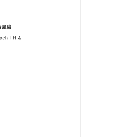
資風險
ach
∣
H &