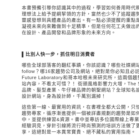
本書預備引導你認識其中的過程，學習如何善用時代
理想法上給予提綱挈領的方針，當然也少不了追蹤趨
靈感發想到具體產品的產出。有一點必須提醒的重點
凝視未來向來難做到十足精準，但是任何花工夫做出
在設計、產品開發和品牌形象的未來方向。
▌比別人快一步，抓住明日消費者
哪些全球部落客的翻紅事蹟，你該認識？哪些社媒網
follow
？哪
16
家趨勢公司及網站，絕對是你必知且必
Future Laboratory
和哥本哈根未來研究所，這兩個趨
站內容，不看太可惜？！
街頭風格影響力大增，
The S
品牌、髮型產業、牛仔褲品牌的朝聖網站？全球知名
設計網站，身為設計師，千萬別漏掉！
這些第一線、最實用的資訊，在書裡全都大公開，只
趨勢專家，循序漸進提供一個被詳盡規劃的趨勢是如
中，並提供練習
&
資源。書中並專訪多位國際線上專
經驗洞見，穿針引線將流行時尚預測的培訓方法做了
享，這絕對是一本異常寶貴、絕不藏私的實用指南。