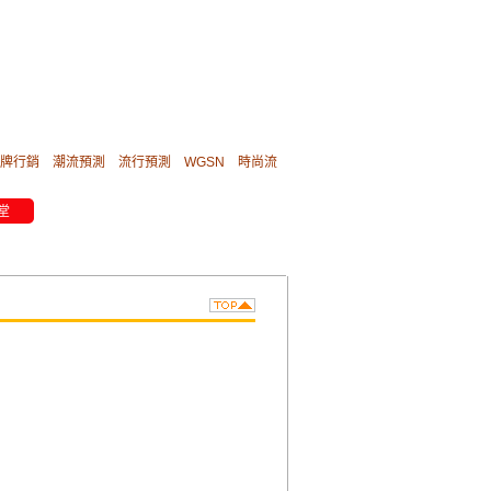
牌行銷
潮流預測
流行預測
WGSN
時尚流
堂