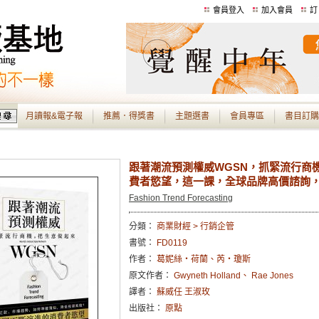
會員登入
加入會員
訂
月讀報&電子報
推薦．得獎書
主題選書
會員專區
書目訂購
跟著潮流預測權威WGSN，抓緊流行商
費者慾望，這一課，全球品牌高價諮詢
Fashion Trend Forecasting
分類：
商業財經 > 行銷企管
書號：
FD0119
作者：
葛妮絲‧荷蘭、芮‧瓊斯
原文作者：
Gwyneth Holland、 Rae Jones
譯者：
蘇威任 王淑玫
出版社：
原點