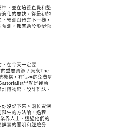
精神，並在培養直覺和整
勢演化的要訣，從最初的
是，預測跟預言不一樣，
的預測，都有助於形塑你
站，在今天一定要
訪的重要資源？原來
The
勢機構，有很棒的免費網
artorialist
早就是運動
設計博物館、設計雜誌、
怕你沒記下來。兩位資深
何誕生的方法論，過程
業業界人士，透過他們的
更詳實的闡明和經驗分