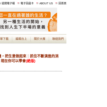
 / 退閱電子報
電子回函卡
ABOUT US
回首頁
單下載
編輯台上
關於大雁
聯絡我們
機，把生意做起來：抓住不斷演進的消
，現在你可以學會
(絶版)