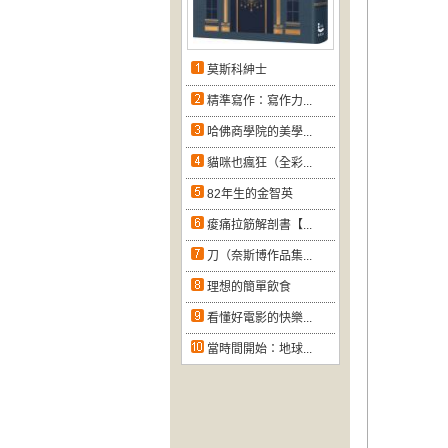
莫斯科紳士
精準寫作：寫作力...
哈佛商學院的美學...
貓咪也瘋狂（全彩...
82年生的金智英
痠痛拉筋解剖書【...
刀（奈斯博作品集...
理想的簡單飲食
看懂好電影的快樂...
當時間開始：地球...