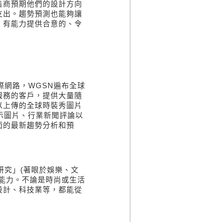
售商預期他們的設計方向
支出。趨勢預測也能夠讓
，有能力提供合意的、令
際網路，
WGSN
遍布全球
服務的客戶，提供大量隨
以上傳的全球時裝秀圖片
示圖片、行業新聞評論以
面的最新趨勢分析和預
研究」
(
著眼於娛樂、文
能力。不論是時尚或生活
設計、科技業等，都能從