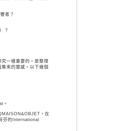
影響者？
）？
研究一樣重要的，是整理
蒐集來的靈感。以下幾個
at
。
的
MAISON&OBJET
，在
荷芬的
International