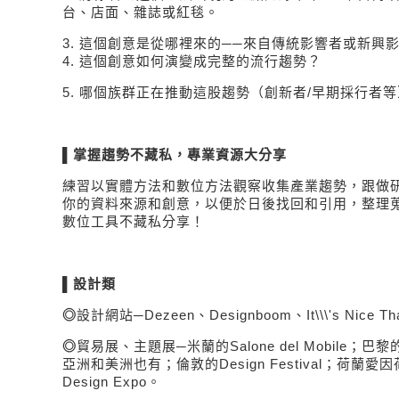
台、店面、雜誌或紅毯。
3.
這個創意是從哪裡來的──來自傳統影響者或新興
4.
這個創意如何演變成完整的流行趨勢？
5.
哪個族群正在推動這股趨勢（創新者
/
早期採行者等
▌
掌握趨勢不藏私，專業資源大分享
練習以實體方法和數位方法觀察收集產業趨勢，跟做
你的資料來源和創意，以便於日後找回和引用，整理
數位工具不藏私分享！
▌
設計類
◎
設計網站─
Dezeen
、
Designboom
、
It\\\'s Nice Th
◎
貿易展、主題展─米蘭的
Salone del Mobile
；巴黎
亞洲和美洲也有；倫敦的
Design Festival
；荷蘭愛因
Design Expo
。