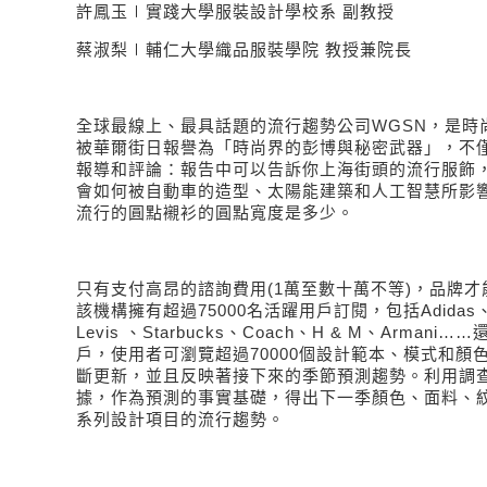
許鳳玉∣實踐大學服裝設計學校系 副教授
蔡淑梨∣輔仁大學織品服裝學院 教授兼院長
全球最線上、最具話題的流行趨勢公司
WGSN
，是時
被華爾街日報譽為「時尚界的彭博與秘密武器」，不
報導和評論：報告中可以告訴你上海街頭的流行服飾
會如何被自動車的造型、太陽能建築和人工智慧所影
流行的圓點襯衫的圓點寬度是多少。
只有支付高昂的諮詢費用
(1
萬至數十萬不等
)
，品牌才
該機構擁有超過
75000
名活躍用戶訂閱，包括
Adidas
Levis
、
Starbucks
、
Coach
、
H & M
、
Armani
……
戶，使用者可瀏覽超過
70000
個設計範本、模式和顏
斷更新，並且反映著接下來的季節預測趨勢。利用調
據，作為預測的事實基礎，得出下一季顏色、面料、
系列設計項目的流行趨勢。