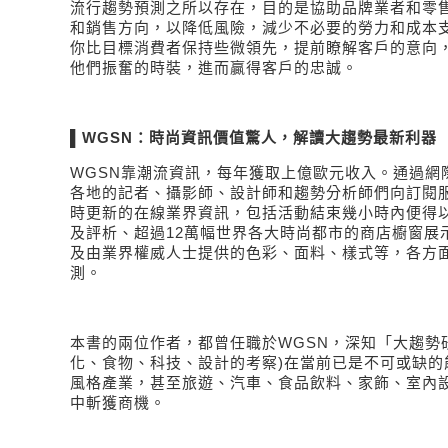
流行趨勢預測之所以存在，目的是協助品牌業者和零
和銷售方向，以降低風險，減少不必要的勞力和成本
你比目標消費者保持些微領先，提前瞭解客戶的意向
他們振奮的時裝，進而贏得客戶的忠誠。
▌
WGSN
：時尚資訊價值驚人，解讀大趨勢最新利器
WGSN
靠潮流資訊，每年獲取上億歐元收入。通過網
各地的記者、攝影師、設計師和趨勢分析師們向訂閱
時更新的在線業界資訊，包括活動結束幾小時內便得
及評析、超過
12
萬幅世界各大時尚都市的商店櫥窗展
及由業界權威人士提供的色彩、面料、樣式等，各方
測。
本書的兩位作者，都曾任職於
WGSN
，深知「大趨勢
化、食物、科技、設計的考察
)
在當前已是不可或缺的
風格產業，甚至旅遊、汽車、食品飲料、家飾、室內
中斬獲商機。