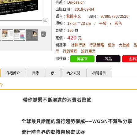
書系：
Do-design
出版日期：
2019-09-04
語言：
繁體中文
ISBN：
9789579072526
規格：
17 cm * 23 cm / 平裝 / 彩色
頁數：
160
頁
420
定價：
元
關鍵字：
社群行銷
行銷策略
趨勢
大數據
品
行
行銷管理
流行產業
哪裡買：
博客來
誠品
金石
作者簡介
目錄
序
內文試閱
相關書目
介
帶你抓緊不斷演進的消費者慾望
全球最具話題的流行趨勢權威──
WGSN
不藏私分享
流行時尚界的彭博與秘密武器