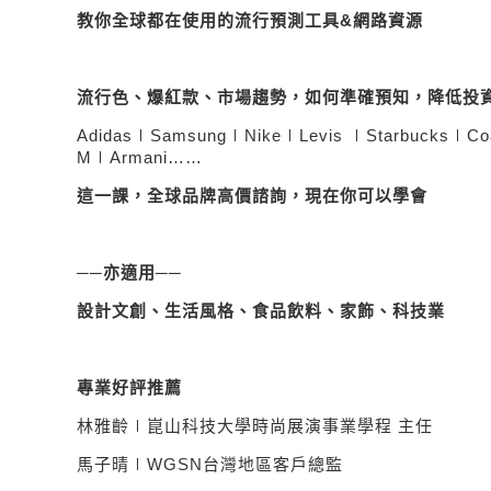
教你全球都在使用的流行預測工具
&
網路資源
流行色、爆紅款、市場趨勢，如何準確預知，降低投
Adidas
∣
Samsung
∣
Nike
∣
Levis
∣
Starbucks
∣
Co
M
∣
Armani
……
這一課，全球品牌高價諮詢，現在你可以學會
──亦適用──
設計文創、生活風格、食品飲料、家飾、科技業
專業好評推薦
林雅齡∣崑山科技大學時尚展演事業學程 主任
馬子晴∣
WGSN
台灣地區客戶總監