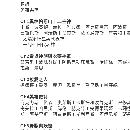
家譜
英雄與神
Ch1奧林帕斯山十二主神
宙斯∣波賽頓∣赫拉∣雅典娜∣阿芙羅黛蒂∣阿波羅
費斯托斯∣阿瑞斯∣黑帝斯∣戴奧尼索斯∣黛美特∣
․太陽系行星與代表神
․一周七日代表神
Ch2泰坦神族與次要神祇
艾若斯∣波瑟芬妮∣阿斯克勒庇俄斯∣伊瑞絲∣普羅
拉斯∣繆思
Ch3被愛之人
達娜葉∣愛奧∣麗妲∣歐羅芭∣歐里昂∣黛芬妮
Ch4英雄史詩
海克力斯∣傑森∣奧菲斯∣卡斯托和波魯克斯∣翟修
奇美拉∣帕里斯∣海倫∣赫克特∣安德柔瑪姬∣卡珊
斯∣阿基里斯∣阿賈克斯∣尤利西斯∣阿伊尼斯∣蒂
Ch5野獸與妖怪