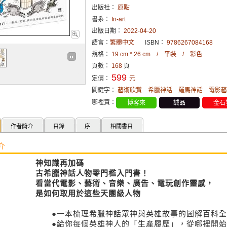
出版社：
原點
書系：
In-art
出版日期：
2022-04-20
語言：
繁體中文
ISBN：
9786267084168
規格：
19 cm * 26 cm / 平裝 / 彩色
頁數：
168
頁
599
定價：
元
關鍵字：
藝術欣賞
希臘神話
羅馬神話
電影藝
哪裡買：
博客來
誠品
金石
作者簡介
目錄
序
相關書目
介
神知識再加碼
古希臘神話人物零門檻入門書！
看當代電影、藝術、音樂、廣告、電玩創作靈感，
是如何取用於這些天團級人物
●一本梳理希臘神話眾神與英雄故事的圖解百科全
●給你每個英雄神人的「生產履歷」，從哪裡開始