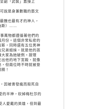
全副「武裝」直接上
可說是身兼數職的藝文
最醜也最有才的神人，
納斯）……
事萬物都遵循著他們的
個月份。這個非常私密的
宙斯，同時還有五位男神
的兄弟姐妹，就是他的孩
讓大家為她破例。按理
走出他的地下宮殿，就像
地，但兩位時不時就被登
圈圈！
，因被害發瘋而殺死自
的半神，砍掉梅杜莎的
人愛戴的英雄，但到最