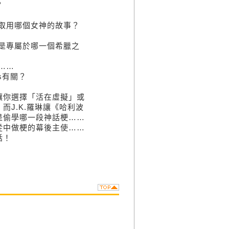
？
取用哪個女神的故事？
是專屬於哪一個希臘之
……
s有關？
你選擇「活在虛擬」或
J.K.羅琳讓《哈利波
是偷學哪一段神話梗……
從中做梗的幕後主使……
話！