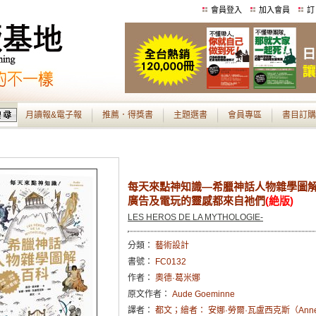
會員登入
加入會員
訂
月讀報&電子報
推薦．得獎書
主題選書
會員專區
書目訂購
每天來點神知識—希臘神話人物雜學圖
廣告及電玩的靈感都來自祂們
(絶版)
LES HEROS DE LA MYTHOLOGIE-
分類：
藝術設計
書號：
FC0132
作者：
奧德·葛米娜
原文作者：
Aude Goeminne
譯者：
都文；繪者： 安娜·勞爾·瓦盧西克斯（Anne-Lau