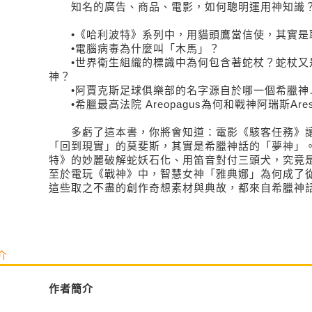
知名的廣告、商品、電影，如何聰明運用神知識
•《哈利波特》系列中，用貓頭鷹當信使，其實是
•電腦病毒為什麼叫「木馬」？
•世界衛生組織的標識中為何包含著蛇杖？蛇杖又
神？
•阿賈克斯足球俱樂部的名字源自於哪一個希臘神
•希臘最高法院 Areopagus為何和戰神阿瑞斯Are
多虧了這本書，你將會知道：電影《駭客任務》讓
「回到現實」的莫斐斯，其實是希臘神話的「夢神」。而
特》的妙麗破解蛇妖石化、用笛音對付三頭犬，究竟
至於電玩《戰神》中，智慧女神「雅典娜」為何成了
這些取之不盡的創作奇想素材與典故，都來自希臘神
介
作者簡介