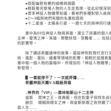
●搭配幽默有梗的插嘴與插圖
●輕鬆看完登場人物的人生走馬燈，從此記憶深刻
●眾多神話人物雜學知識，看祂們各種對號入座與
●2～3幅與祂們有關的名畫和藝術
●十二星座、太陽系行星、一週七天的與神同行速
書中為69位神話人物與英雄，建立了詳盡的個人
主神、愛情之神、英雄、野獸妖怪、受難者…….包括
的影響等。
除了講述希臘諸神的故事，還延伸到對現代流行文
術、電影、電玩、繪畫等領域的影響，相較於追隨希
書中每一個人物的篇幅中，所增加的「神話人物雜學
新發現。
▋一看就停不了，一次就弄懂……
希臘神話天團V.S超級英雄
․神界的「VIP」—奧林帕斯山十二主神
宙斯 眾神之王，是典範，但在對妻子保持忠貞這
赫拉 婚姻與婦女之神，與宙斯新婚之夜持續了30
姦人生……