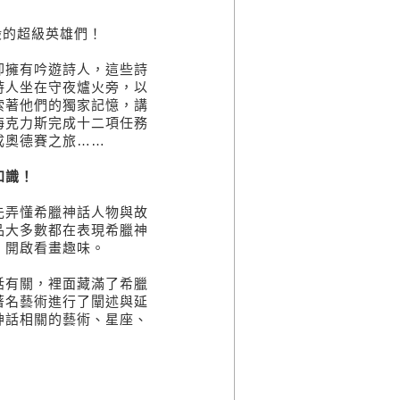
的超級英雄們！
擁有吟遊詩人，這些詩
詩人坐在守夜爐火旁，以
索著他們的獨家記憶，講
海克力斯完成十二項任務
成奧德賽之旅……
知識！
弄懂希臘神話人物與故
品大多數都在表現希臘神
，開啟看畫趣味。
有關，裡面藏滿了希臘
著名藝術進行了闡述與延
神話相關的藝術、星座、