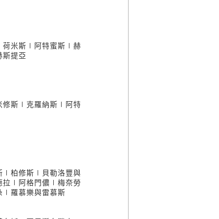
∣荷米斯∣阿特蜜斯∣赫
赫斯提亞
米修斯∣克羅納斯∣阿特
斯∣柏修斯∣貝勒洛豐與
德拉∣阿格門儂∣梅奈勞
朵∣羅慕樂與雷慕斯