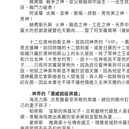
雅典娜 戰爭之神，從父親腦袋中誕生，一出生就
班，戰鬥力破表！
阿波羅 太陽、音樂、歌唱、詩藝、男性美之神，
男神！
赫費斯托斯 火神、鍛造之神、工匠之神，天界中
最大的悲劇是硬要吃天鵝肉……娶了阿芙羅黛蒂（維
十二位奧林帕斯主神，就如同神界的「VIP」，萬
意志運轉，如同時鐘的十二個刻度，或是日曆的十二
組織只屬於奧林帕斯山上的永久居民。除了眾神之王
和六位女神（＃男女均等），這十一位神祇若不是他
子……只有阿芙羅黛蒂例外，因為這位愛神美到可以
說，地獄之神黑帝斯並不屬於這個天團，因為他從不
酒神戴奧尼索斯總是在人間鬼混，與人類一起醉倒在
記在冊，因此本書也不得不讓他倆進入主神天團的小
․神界的「漫威超级英雄」
海克力斯 古希臘最受崇敬的英雄，赫拉的眼中釘
己的妻子孩子。
柏修斯 宙斯的英雄兒子，古希臘時代最惹人喜愛
頭、勇戰海怪救出美麗的安卓美妲並娶她為妻……
翟修斯 雅典第十任傳奇國王，理應是城邦中最受
後卻是個不折不扣的混蛋！