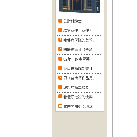
莫斯科紳士
精準寫作：寫作力...
哈佛商學院的美學...
貓咪也瘋狂（全彩...
82年生的金智英
痠痛拉筋解剖書【...
刀（奈斯博作品集...
理想的簡單飲食
看懂好電影的快樂...
當時間開始：地球...