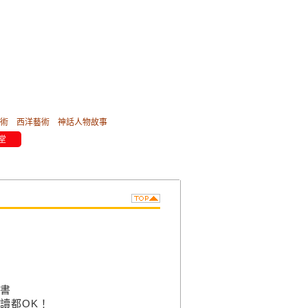
術
西洋藝術
神話人物故事
堂
書
讀都OK！