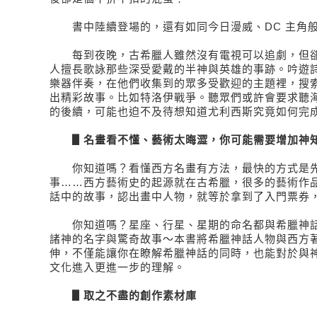
書中陸續登場的，還有如同今日漫威、DC 主角般
每到夜晚，古希臘人雖然沒有電視可以追劇，但卻
人擅長歌詠那些深受愛戴的半神與英雄的事跡。吟遊
樂器伴奏，在他們收集到的眾多受歡迎的主題裡，搜
出精彩故事。比如特洛伊戰爭。聽眾們或許會要求聽
的後續，可能也迫不及待想知道尤利西斯究竟如何完
▋名畫看不懂、藝術太晦澀，你可能需要增加神
你知道嗎？看懂西方名畫有方法，最快的方式是先
事……西方藝術史的起源就在古希臘，很多的藝術作
話中的故事，認出畫中人物，就等於拿到了入門票券
你知道嗎？星座、行星、星期的命名都與希臘神話
諸神的名字與驚奇故事～本書將希臘神話人物與西方
伸，不僅能讓你在瞭解希臘神話的同時，也能對於與
文化進入更進一步的理解。
▋取之不盡的創作素材庫