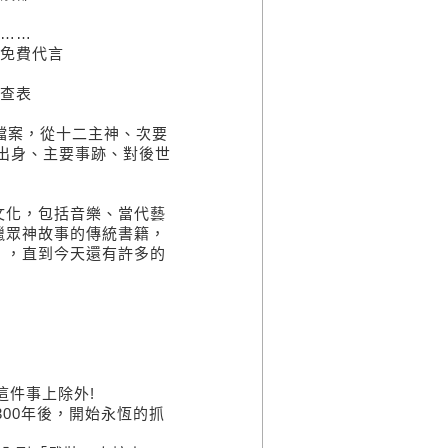
……
免費代言
查表
檔案，從十二主神、次要
出身、主要事跡、對後世
化，包括音樂、當代藝
臘眾神故事的傳統書籍，
」，直到今天還有許多的
件事上除外!
0年後，開始永恆的抓