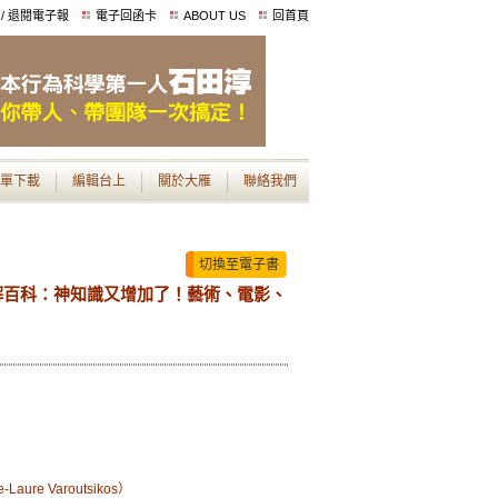
 / 退閱電子報
電子回函卡
ABOUT US
回首頁
單下載
編輯台上
關於大雁
聯絡我們
切換至電子書
解百科：神知識又增加了！藝術、電影、
re Varoutsikos）