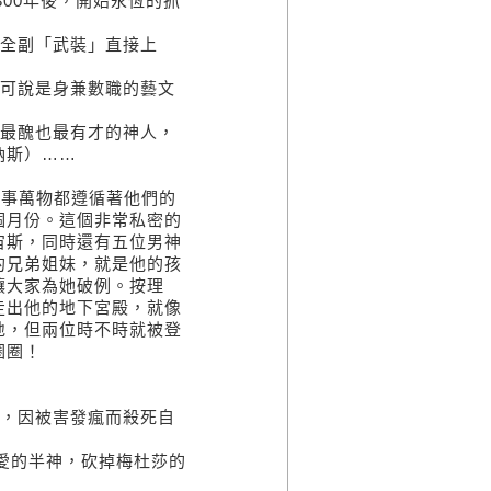
0年後，開始永恆的抓
全副「武裝」直接上
可說是身兼數職的藝文
最醜也最有才的神人，
納斯）……
事萬物都遵循著他們的
個月份。這個非常私密的
宙斯，同時還有五位男神
的兄弟姐妹，就是他的孩
讓大家為她破例。按理
走出他的地下宮殿，就像
地，但兩位時不時就被登
圈圈！
，因被害發瘋而殺死自
的半神，砍掉梅杜莎的