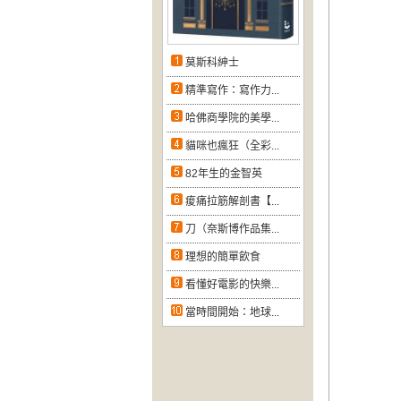
莫斯科紳士
精準寫作：寫作力...
哈佛商學院的美學...
貓咪也瘋狂（全彩...
82年生的金智英
痠痛拉筋解剖書【...
刀（奈斯博作品集...
理想的簡單飲食
看懂好電影的快樂...
當時間開始：地球...