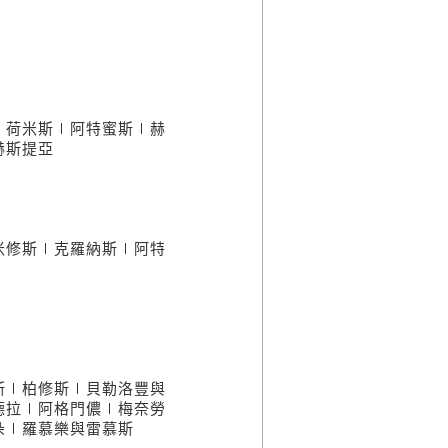
∣荷米斯∣阿特蜜斯∣赫
赫斯提亞
米修斯∣克羅納斯∣阿特
斯∣柏修斯∣貝勒洛豐與
德拉∣阿格門儂∣梅奈勞
朵∣羅慕樂與雷慕斯