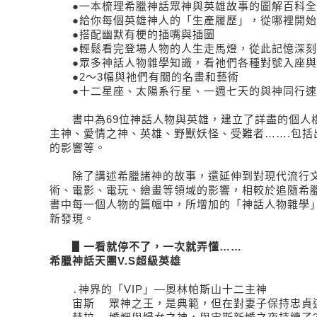
●一本梳理希臘神話眾神與英雄故事的圖解百科全
●給你每個英雄神人的「生產履歷」，從哪裡開始
●搭配幽默有梗的插嘴與插圖
●輕鬆看完登場人物的人生走馬燈，從此記憶深刻
●眾多神話人物雜學知識，看祂們各種對號入座與
●2～3幅與祂們有關的名畫和藝術
●十二星座、太陽系行星、一週七天的與神同行速
書中為69位神話人物與英雄，建立了詳盡的個人
主神、愛情之神、英雄、野獸妖怪、受難者…….包括
的影響等。
除了講述希臘諸神的故事，還延伸到對現代流行文
術、電影、電玩、繪畫等領域的影響，相較於追隨希
書中每一個人物的篇幅中，所增加的「神話人物雜學
新發現。
▋一看就停不了，一次就弄懂……
希臘神話天團V.S超級英雄
․神界的「VIP」—奧林帕斯山十二主神
宙斯 眾神之王，是典範，但在對妻子保持忠貞這