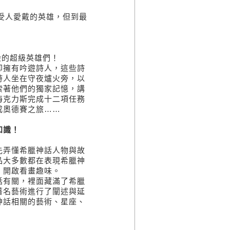
人愛戴的英雄，但到最
的超級英雄們！
擁有吟遊詩人，這些詩
詩人坐在守夜爐火旁，以
索著他們的獨家記憶，講
海克力斯完成十二項任務
成奧德賽之旅……
知識！
弄懂希臘神話人物與故
品大多數都在表現希臘神
，開啟看畫趣味。
有關，裡面藏滿了希臘
著名藝術進行了闡述與延
神話相關的藝術、星座、