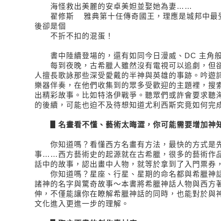
海怪救出美麗的安卓美妲並娶她為妻……
翟修斯 雅典第十任傳奇國王，理應是城邦中最受
後卻是個
不折不扣的混蛋！
書中陸續登場的，還有如同今日漫威、DC 主角般
每到夜晚，古希臘人雖然沒有電視可以追劇，但卻
人擅長歌詠那些深受愛戴的半神與英雄的事跡。吟遊
樂器伴奏，在他們收集到的眾多受歡迎的主題裡，搜
出精彩故事。比如特洛伊戰爭。聽眾們或許會要求聽
的後續，可能也迫不及待想知道尤利西斯究竟如何完
▋名畫看不懂、藝術太晦澀，你可能需要增加神
你知道嗎？看懂西方名畫有方法，最快的方式是先
事……西方藝術史的起源就在古希臘，很多的藝術作
話中的故事，認出畫中人物，就等於拿到了入門票券
你知道嗎？星座、行星、星期的命名都與希臘神話
諸神的名字與驚奇故事～本書將希臘神話人物與西方
伸，不僅能讓你在瞭解希臘神話的同時，也能對於與
文化進入更進一步的理解。