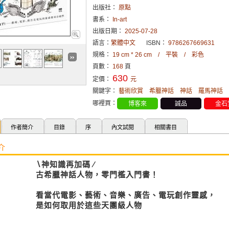
出版社：
原點
書系：
In-art
出版日期：
2025-07-28
語言：
繁體中文
ISBN：
9786267669631
規格：
19 cm * 26 cm / 平裝 / 彩色
頁數：
168
頁
630
定價：
元
關鍵字：
藝術欣賞
希臘神話
神話
羅馬神話
哪裡買：
博客來
誠品
金石
作者簡介
目錄
序
內文試閱
相關書目
介
∖神知識再加碼 ∕
古希臘神話人物，零門檻入門書！
看當代電影、藝術、音樂、廣告、電玩創作靈感，
是如何取用於這些天團級人物