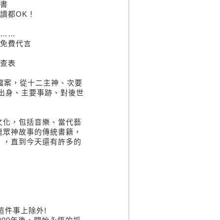
書
讀都OK！
……
免費代言
查表
檔案，從十二主神、次要
出身、主要事跡、對後世
化，包括音樂、當代藝
臘眾神故事的傳統書籍，
」，直到今天還有許多的
件事上除外!