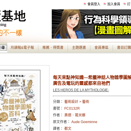
會員登入
加入會員
訂
月讀報&電子報
推薦．得獎書
主題選書
會員專區
書目訂購
每天來點神知識—希臘神話人物雜學圖
廣告及電玩的靈感都來自祂們
LES HEROS DE LA MYTHOLOGIE-
分類：
藝術設計 > 藝術
書號：
FC0132R
作者：
奧德．葛米娜
原文作者：
Aude Goeminne
譯者：
都文