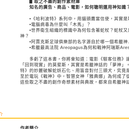
▋取之不盡的創作素材庫
知名的廣告、商品、電影，如何聰明運用神知識
•《哈利波特》系列中，用貓頭鷹當信使，其實是
•電腦病毒為什麼叫「木馬」？
•世界衛生組織的標識中為何包含著蛇杖？蛇杖又
神？
•阿賈克斯足球俱樂部的名字源自於哪一個希臘神
•希臘最高法院 Areopagus為何和戰神阿瑞斯Are
多虧了這本書，你將會知道：電影《駭客任務》讓
「回到現實」的莫斐斯，其實是希臘神話的「夢神」。而
特》的妙麗破解蛇妖石化、用笛音對付三頭犬，究竟
至於電玩《戰神》中，智慧女神「雅典娜」為何成了
這些取之不盡的創作奇想素材與典故，都來自希臘神
介
作者簡介