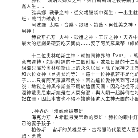
赫拉 婚姻與婦女之神，與宙斯新婚之夜持續了30
姦人生……
雅典娜 戰爭之神，從父親腦袋中誕生，一出生就
班，戰鬥力破表！
阿波羅 太陽、音樂、歌唱、詩藝、男性美之神，
男神！
赫費斯托斯 火神、鍛造之神、工匠之神，天界中
最大的悲劇是硬要吃天鵝肉……娶了阿芙羅黛蒂（維
十二位奧林帕斯主神，就如同神界的「VIP」，萬
意志運轉，如同時鐘的十二個刻度，或是日曆的十二
組織只屬於奧林帕斯山上的永久居民。除了眾神之王
和六位女神（＃男女均等），這十一位神祇若不是他
子……只有阿芙羅黛蒂例外，因為這位愛神美到可以
說，地獄之神黑帝斯並不屬於這個天團，因為他從不
酒神戴奧尼索斯總是在人間鬼混，與人類一起醉倒在
記在冊，因此本書也不得不讓他倆進入主神天團的小
․神界的「漫威超级英雄」
海克力斯 古希臘最受崇敬的英雄，赫拉的眼中釘
己的妻子孩子。
柏修斯 宙斯的英雄兒子，古希臘時代最惹人喜愛
頭、勇戰