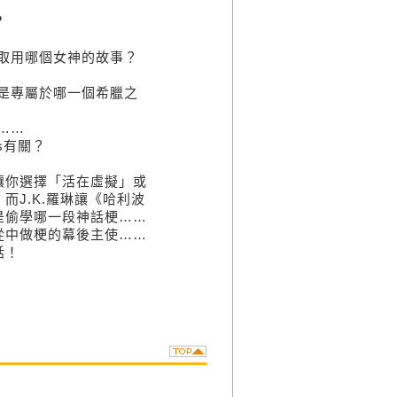
？
取用哪個女神的故事？
是專屬於哪一個希臘之
……
s有關？
你選擇「活在虛擬」或
J.K.羅琳讓《哈利波
是偷學哪一段神話梗……
從中做梗的幕後主使……
話！