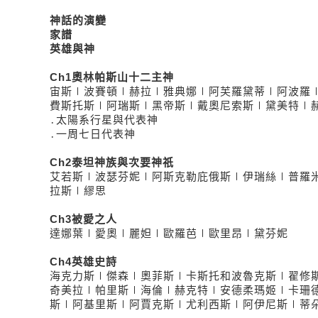
神話的演變
家譜
英雄與神
Ch1奧林帕斯山十二主神
宙斯∣波賽頓∣赫拉∣雅典娜∣阿芙羅黛蒂∣阿波羅
費斯托斯∣阿瑞斯∣黑帝斯∣戴奧尼索斯∣黛美特∣
․太陽系行星與代表神
․一周七日代表神
Ch2泰坦神族與次要神祇
艾若斯∣波瑟芬妮∣阿斯克勒庇俄斯∣伊瑞絲∣普羅
拉斯∣繆思
Ch3被愛之人
達娜葉∣愛奧∣麗妲∣歐羅芭∣歐里昂∣黛芬妮
Ch4英雄史詩
海克力斯∣傑森∣奧菲斯∣卡斯托和波魯克斯∣翟修
奇美拉∣帕里斯∣海倫∣赫克特∣安德柔瑪姬∣卡珊
斯∣阿基里斯∣阿賈克斯∣尤利西斯∣阿伊尼斯∣蒂