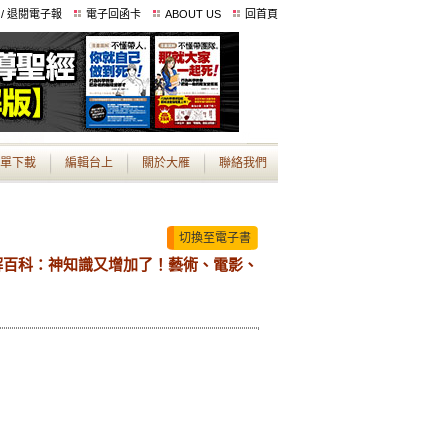
 / 退閱電子報
電子回函卡
ABOUT US
回首頁
單下載
編輯台上
關於大雁
聯絡我們
切換至電子書
解百科：神知識又增加了！藝術、電影、