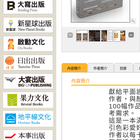
內容簡介
作者簡介
目錄
內容簡介
獻給平面
作者，與
100幅作
考需求。
這是一本
引色彩愛
作者以每