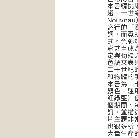
本書精挑
趟二十世
Nouve
盛行的「
調，而霓
式。色彩
彩甚至成
定與動盪
色調來表
二十世紀
和物體的
本書為二
顏色，運
紅綠藍）
個期間，
訊，並描
片主題非
也很多樣
大量生產