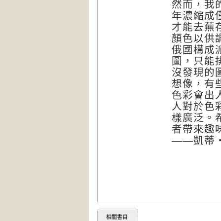
然而，我
年濃縮成
才能去蕪
顏色以供
俄國構成派
圖，只能
沒發現的
想像，有
色彩會出
人對於色
樣廣泛。
者帶來趣
——凱蒂・葛
相關書目