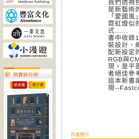
我們透視
是新藝術
「愛國風
霓虹燈似
式……
書中收錄
裝設計、
配新設定
RGB與
現，是平
者絕佳參
熱賣排行榜
這本新書
紙本書
電子書
現--Fastc
作者簡介