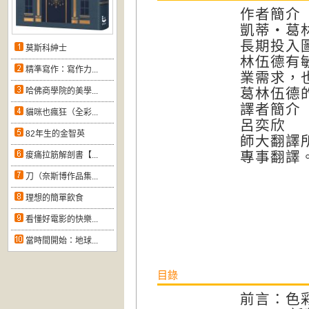
作者簡
凱蒂・葛林伍
長期投入
莫斯科紳士
林伍德有
精準寫作：寫作力...
業需求，
葛林伍德
哈佛商學院的美學...
譯者簡
貓咪也瘋狂（全彩...
呂奕欣
82年生的金智英
師大翻譯
專事翻譯
痠痛拉筋解剖書【...
刀（奈斯博作品集...
理想的簡單飲食
看懂好電影的快樂...
當時間開始：地球...
目錄
前言：色