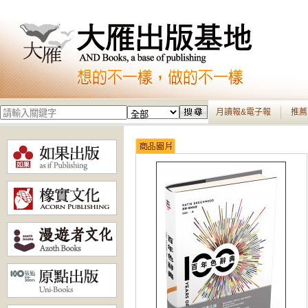
月讀報&電子報
推薦