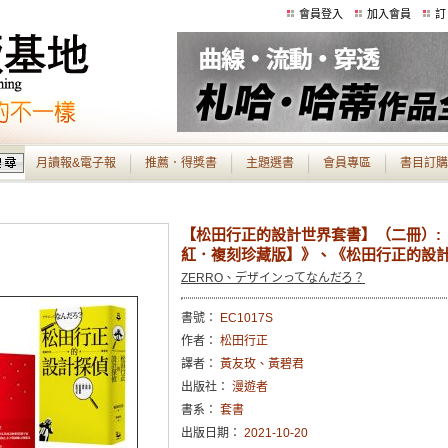
會員登入
加入會員
訂
月讀報&電子報
推薦．得獎書
主題選書
會員專區
書目訂購
【松田行正的設計世界套書】（二冊）:《
紅．複刻珍藏版】》、《松田行正的設
ZERRO、デザインってなんだろ？
書號：
EC1017S
作者：
松田行正
譯者：
黃友玫、黃碧君
出版社：
漫遊者
書系：
套書
出版日期：
2021-10-20