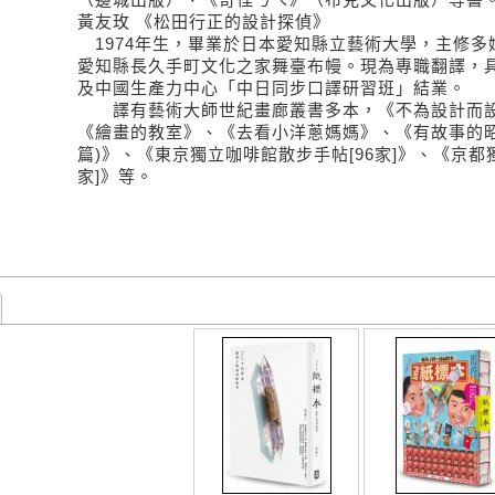
黃友玫 《松田行正的設計探偵》
1974年生，畢業於日本愛知縣立藝術大學，主修多
愛知縣長久手町文化之家舞臺布幔。現為專職翻譯，
及中國生產力中心「中日同步口譯研習班」結業。
譯有藝術大師世紀畫廊叢書多本，《不為設計而設
《繪畫的教室》、《去看小洋蔥媽媽》、《有故事的昭
篇)》、《東京獨立咖啡館散步手帖[96家]》、《京都
家]》等。