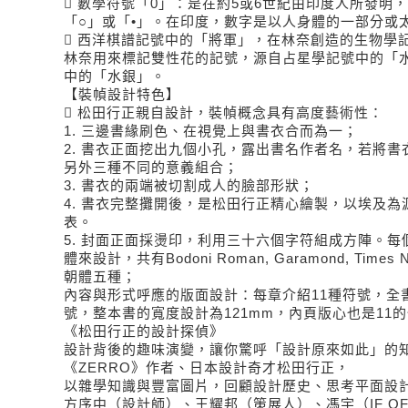

數學符號「0」：是在約5或6世紀由印度人所發明
「○」或「•」。在印度，數字是以人身體的一部分或

西洋棋譜記號中的「將軍」，在林奈創造的生物學
林奈用來標記雙性花的記號，源自占星學記號中的「
中的「水銀」。
【裝幀設計特色】

松田行正親自設計，裝幀概念具有高度藝術性：
1.
三邊書緣刷色、在視覺上與書衣合而為一；
2.
書衣正面挖出九個小孔，露出書名作者名，若將書衣
另外三種不同的意義組合；
3.
書衣的兩端被切割成人的臉部形狀；
4.
書衣完整攤開後，是松田行正精心繪製，以埃及為
表。
5.
封面正面採燙印，利用三十六個字符組成方陣。每
體來設計，共有Bodoni Roman, Garamond, Times Ne
朝體五種；
內容與形式呼應的版面設計：每章介紹11種符號，全書
號，整本書的寬度設計為121mm，內頁版心也是11
《松田行正的設計探偵》
設計背後的趣味演變，讓你驚呼「設計原來如此」的
《ZERRO》作者、日本設計奇才松田行正，
以雜學知識與豐富圖片，回顧設計歷史、思考平面設
方序中（設計師）、王耀邦（策展人）、馮宇（IF OF