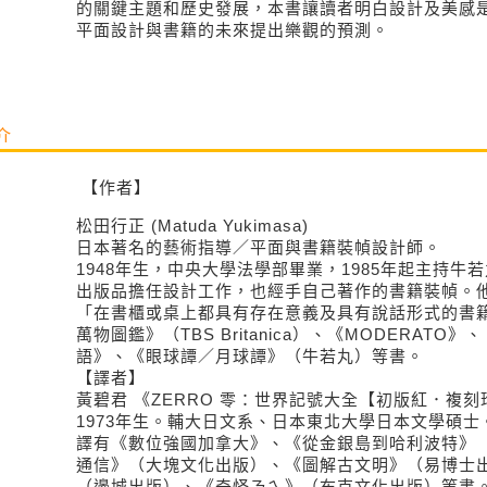
的關鍵主題和歷史發展，本書讓讀者明白設計及美感
平面設計與書籍的未來提出樂觀的預測。
介
【作者】
松田行正 (Matuda Yukimasa)
日本著名的藝術指導／平面與書籍裝幀設計師。
1948年生，中央大學法學部畢業，1985年起主持牛
出版品擔任設計工作，也經手自己著作的書籍裝幀。
「在書櫃或桌上都具有存在意義及具有說話形式的書
萬物圖鑑》（TBS Britanica）、《MODERATO》
語》、《眼球譚／月球譚》（牛若丸）等書。
【譯者】
黃碧君 《ZERRO 零：世界記號大全【初版紅．複
1973年生。輔大日文系、日本東北大學日本文學碩
譯有《數位強國加拿大》、《從金銀島到哈利波特》
通信》（大塊文化出版）、《圖解古文明》（易博士
（邊城出版）、《奇怪ㄋㄟ》（布克文化出版）等書