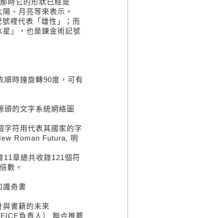
，那時它的形狀已經是
太陽、月亮等來表示。
記號裡代表「雄性」；而
水星」，也是鍊金術記號
順時鐘旋轉90度，可有
源頭的文字系統網絡圖
個字符用代表其國家的字
w Roman Futura, 明
11章總共收錄121個符
的倍數。
知識奇書
計與書籍的未來
FICE負責人） 聯合推薦