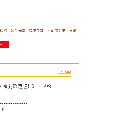
暗號
設計元素
標誌設計
平面設計史
象徵
堂
紅．複刻珍藏版】》、《松
---------------
】》
宙