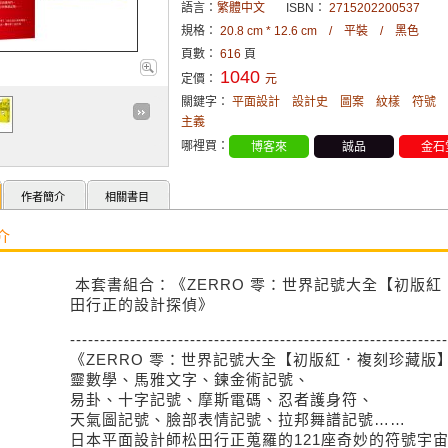
語言：
繁體中文
ISBN：
2715202200537
規格：
20.8 cm * 12.6 cm / 平裝 / 黑色
頁數：
616
頁
1040
定價：
元
關鍵字：
平面設計
設計史
圖案
紋樣
符號
主義
哪裡買：
博客來
誠品
金石
作者簡介
相關書目
介
本套書組合：《ZERRO 零：世界記號大全【初版
田行正的設計探偵》
---------------------------------------------------------------
《ZERRO 零：世界記號大全【初版紅．複刻珍藏版
靈數學、馬雅文字、鍊金術記號、
易卦、十字記號、摩斯電碼、忍者護身符、
天氣圖記號、臉部表情記號、拉邦舞譜記號……
日本平面設計師松田行正蒐羅的121座奇妙的符號宇