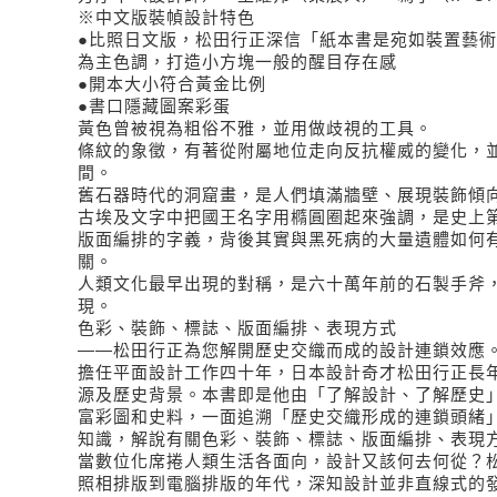
※中文版裝幀設計特色
●比照日文版，松田行正深信「紙本書是宛如裝置藝
為主色調，打造小方塊一般的醒目存在感
●開本大小符合黃金比例
●書口隱藏圖案彩蛋
黃色曾被視為粗俗不雅，並用做歧視的工具。
條紋的象徵，有著從附屬地位走向反抗權威的變化，
間。
舊石器時代的洞窟畫，是人們填滿牆壁、展現裝飾傾
古埃及文字中把國王名字用橢圓圈起來強調，是史上
版面編排的字義，背後其實與黑死病的大量遺體如何
關。
人類文化最早出現的對稱，是六十萬年前的石製手斧
現。
色彩、裝飾、標誌、版面編排、表現方式
——松田行正為您解開歷史交織而成的設計連鎖效應
擔任平面設計工作四十年，日本設計奇才松田行正長
源及歷史背景。本書即是他由「了解設計、了解歷史
富彩圖和史料，一面追溯「歷史交織形成的連鎖頭緒
知識，解說有關色彩、裝飾、標誌、版面編排、表現
當數位化席捲人類生活各面向，設計又該何去何從？
照相排版到電腦排版的年代，深知設計並非直線式的