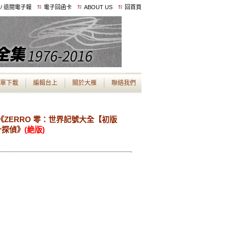
 / 退閱電子報
電子回函卡
ABOUT US
回首頁
單下載
編輯台上
關於大雁
聯絡我們
ZERRO 零：世界記號大全【初版
計探偵》
(絶版)