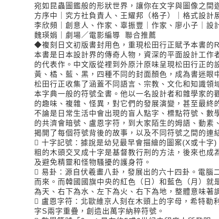
宛如昆蟲圖鑑般的形狀世界，讓你在文字與圖像之間
方序中｜究方社負責人、王耀邦（格子）｜格式設計
李欣頻｜創意人、作家、辜振豐｜作家、廖小子｜設
魏瑛娟｜劇場／電影編導 聯合推薦
◆複刻日文初版書封用色，重現松田行正賦予本書的R
本書是日本設計界的傳奇人物，資深的平面設計工作
的代表作。中文版從裡到外原汁原味呈現松田行正的
黃、橘、藍、黑，四種不同的封面顏色，成為書迷眼
松田行正收集了涵蓋不同語言、宗教、文化和知識領
本字典一般的符號全書。他以一名設計者和雜學家的
的趣味、複雜、怪異，對它們的發展演變，甚至最終
不論是日常生活中會出現的盲人點字、標點符號、數
的共濟會暗號、盧恩字符，到大家陌生的姆語、動素
揭開了每個符號背後的故事，以及不同符號之間的連

十字記號：據說是幼兒最早會描繪的圖案(X或十字
粗的木頭交叉成十字是基督教行刑的方法，後來也成
及避免精靈和怪物騷擾的護身符。

易卦：源自伏羲畫八卦，發展出的六十四卦。電腦二
而來。而韓國國旗中央的紅色（日）和藍色（月）就
為天、右下為水、左下為火、右下為地，整體意味著

盧恩字符：北歐維京人刻在木頭上的字母，希特勒
字S兩字重疊，創造出萬字納粹符號。