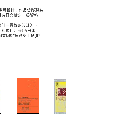
媒體設計；作品曾獲選為
具有日文檢定一級資格，
計＝最好的設計》、
和現代建築(西日本
獨立咖啡館散步手帖[67