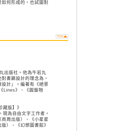
是如何形成的，也試圖對
若丸出版社。他為牛若丸
他對書籍設計的理念為，
籍設計」。編著有《絕景
、《Lines》、《圓盤物
刻珍藏版】》
士。現為自由文字工作者。
（商周出版）、《小星星
出版）、《幻想圖書館》
。