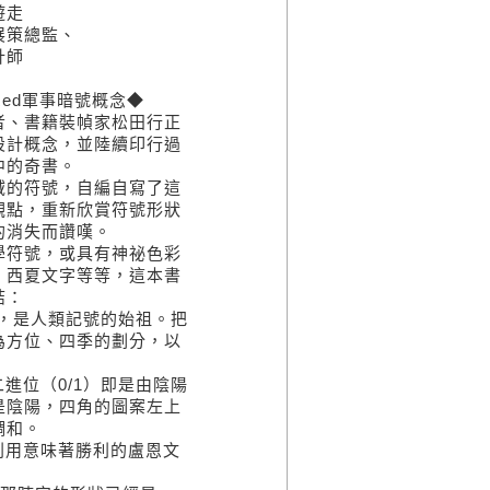
遊走
展策總監、
計師
ed軍事暗號概念◆
者、書籍裝幀家松田行正
設計概念，並陸續印行過
中的奇書。
域的符號，自編自寫了這
觀點，重新欣賞符號形狀
的消失而讚嘆。
學符號，或具有神祕色彩
、西夏文字等等，這本書
結：
)，是人類記號的始祖。把
為方位、四季的劃分，以
進位（0/1）即是由陰陽
是陰陽，四角的圖案左上
調和。
利用意味著勝利的盧恩文