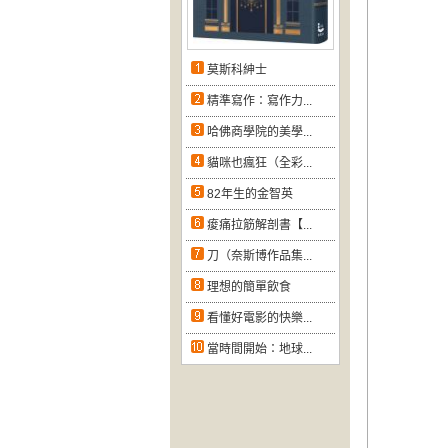
莫斯科紳士
精準寫作：寫作力...
哈佛商學院的美學...
貓咪也瘋狂（全彩...
82年生的金智英
痠痛拉筋解剖書【...
刀（奈斯博作品集...
理想的簡單飲食
看懂好電影的快樂...
當時間開始：地球...