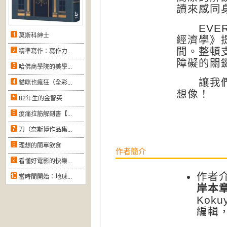
讀來感同
EVERYO
莫斯科紳士
經濟學》
間。整頓
精準寫作：寫作力...
障礙的關
哈佛商學院的美學...
讓我們改
貓咪也瘋狂（全彩...
想像！
82年生的金智英
痠痛拉筋解剖書【...
刀（奈斯博作品集...
理想的簡單飲食
作者簡介
看懂好電影的快樂...
作者
當時間開始：地球...
岸本章弘
Kok
編輯