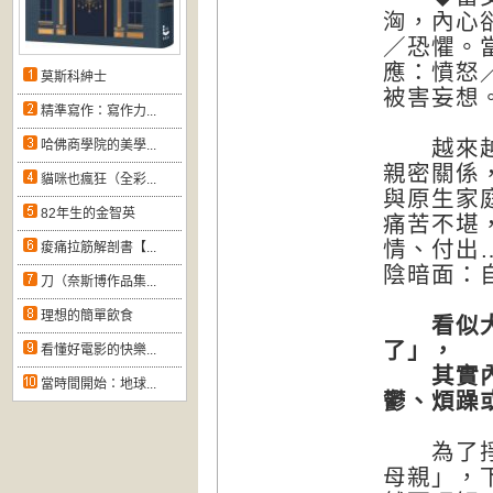
洶，內心
／恐懼。
應：憤怒
莫斯科紳士
被害妄想
精準寫作：寫作力...
越來越多
哈佛商學院的美學...
親密關係
貓咪也瘋狂（全彩...
與原生家
82年生的金智英
痛苦不堪
情、付出
痠痛拉筋解剖書【...
陰暗面：
刀（奈斯博作品集...
理想的簡單飲食
看似大
了」，
看懂好電影的快樂...
其實內心
當時間開始：地球...
鬱、煩躁
為了掙脫
母親」，