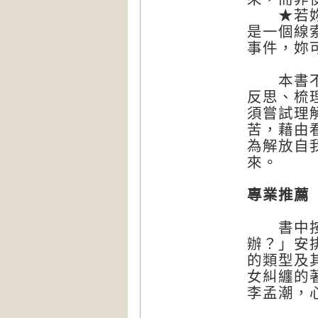
★若妳對
是一個線
事件，妳
本書不是
反思、梳
須嘗試理
苦，藉由
為解放自
來。
專業推薦
書中按照
辦？」安
的類型及
女糾纏的
李孟潮，