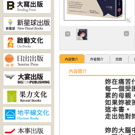
內容簡介
作者簡介
目錄
內容簡介
妳在痛苦
每一個受
累的母親
如果妳被
這本書。
走出她對
妳的大腦