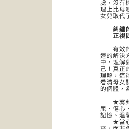
處，沒有
理上比母
女兒取代
糾纏的
正視問
有效的心
速的解決
中，理解
己！真正
理解，這
看清母女
的個體，
★寫封信
屈、傷心
記憶、溫
★當心裡
來，而非