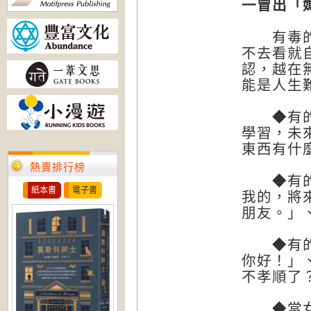
一冒出「
有毒的母
不去看就
認，越在
能是人生
◆有的媽
學習，未
東西有什
熱賣排行榜
◆有的媽
紙本書
電子書
我的，將
朋友。」
◆有的媽
你好！」
不孝順了
◆當女兒