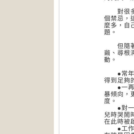
對很多女
個禁忌，
麼多，自
題。
但隨著諮
繭、尋根
動。
●常年的
得到足夠
●一再容
暴傾向，
度。
●對一、
兒時哭鬧
在此時被
●工作上