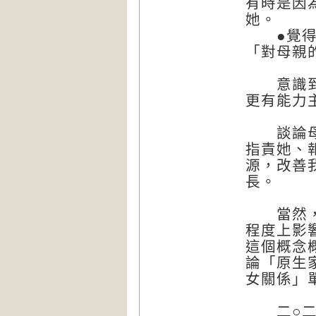
有時是因
她。
●覺得婆
「對母親
意識到這
更有能力
談論母親
指責她、
源，改善
長。
當然，父
程度上影
這個概念
論「原生
女關係」
二○二一