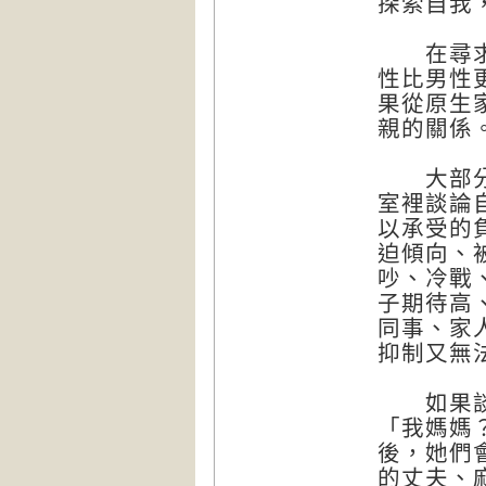
探索自我
在尋求心
性比男性
果從原生
親的關係
大部分尋
室裡談論
以承受的
迫傾向、
吵、冷戰
子期待高
同事、家
抑制又無
如果談到
「我媽媽
後，她們
的丈夫、