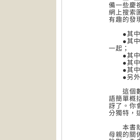
備一些慶
網上搜索
有趣的發
●其中十
●其中十
一起；
●其中五
●其中二
●其中一
●另外六
這個數據
語簡單概
訝了。你
分獨特，
本書就試
母親的關