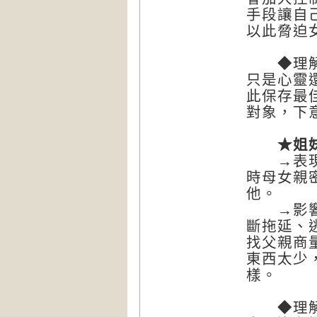
手段讓自
以此脅迫
◆理解根
只是心靈
此保存最
對象，下
★姐妹
→表現：
時母女親
他。
→影響：
斷拖延、
找父親商
東西太少
樣。
◆理解根