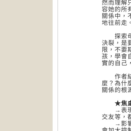
然而理解
容她的所
關係中，
地往前走
探索母親
決裂，是
限，不要
孩，學會
實的自己
作者結合
麼？為什
關係的根
★焦慮、
→表現：
交友等，
→影響：
會加大控