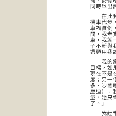
備，麥德
同時舉出
在此我以
機車代步
車禍實例
間，我老
車，我就
子不斷與
過頭用我
我的家人
目標，如
現在不是
度；另一
多、吵鬧
壓迫），
量，她只
了。」
我經常讓