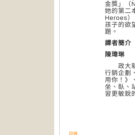
金獎」（Nati
她的第二本書
Heroe
孩子的欲
題。
譯者簡介
陳瑋琳
政大新聞
行銷企劃
用你！》
坐、臥、
習更敏銳
目錄