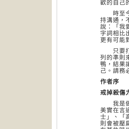
歡的自己
時至今日
持溝通，
說：「我
字詞相比
更有可能
只要打從
列的準則
鴨，結果
己。請務
作者序
戒掉殺傷
我是做事
美實在言
士」、「
則會被壓