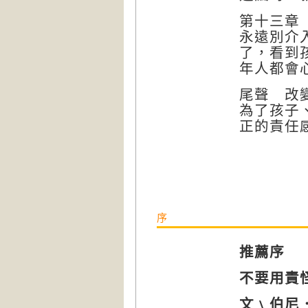
第十三章
永遠別介
了，看到
年人都會
尾聲 改
為了孩子
正的責任
序
推薦序
不要用責
文﹨伯尼