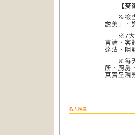
【麥
※檢查你
讚美」，
※7大超
言論、客
達法、幽
※每天都
所、廚房
真實呈現
名人推薦