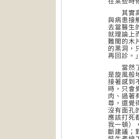
在某些時
其實高效
與病患接
去當醫生
就理論上
難聞的木
的黑洞，
再回診。
當然了，
是旋風般
接著感到
時，只會
肉、過著
尊，還覺
沒有面孔
應該打死
我一頓）
斷建議；
裝生產線