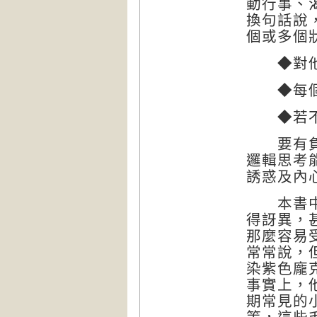
動行事、
換句話說
個或多個
◆對他
◆每個
◆若不做
要有負責
邏輯思考
誘惑及內
本書中我
得訝異，
那麼容易
常常說，
染紫色龐
事實上，
期常見的