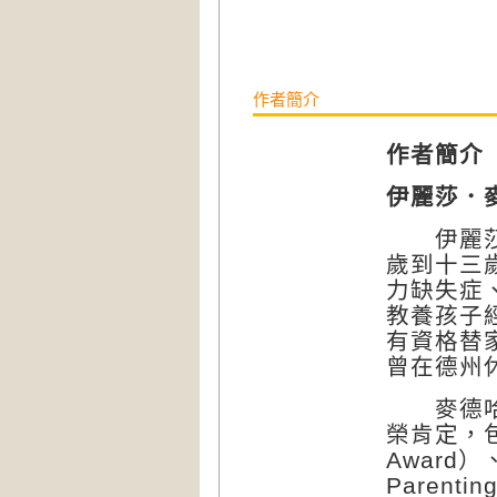
作者簡介
作者簡介
伊麗莎．麥德
伊麗莎．
歲到十三
力缺失症
教養孩子
有資格替
曾在德州
麥德哈斯
榮肯定，包括
Award
Parent