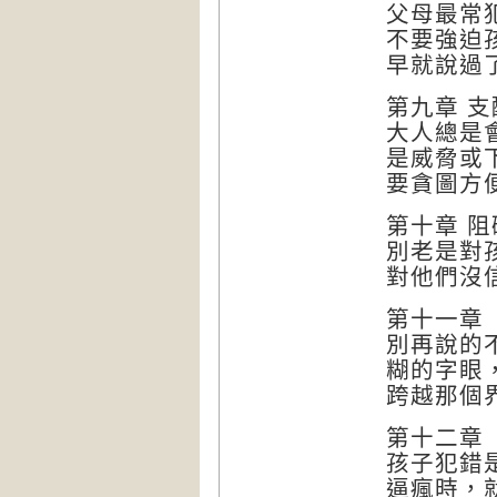
父母最常
不要強迫
早就說過
第九章 
大人總是
是威脅或
要貪圖方
第十章 
別老是對
對他們沒
第十一章
別再說的
糊的字眼
跨越那個
第十二章
孩子犯錯
逼瘋時，