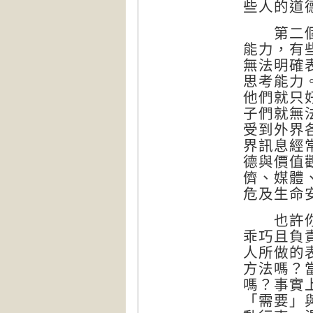
些人的道
第二個錯
能力，有
無法明確
思考能力
他們就只
子們就無
受到外界
界訊息經
德與價值
儕、媒體
危及生命
也許你不
乖巧且負
人所做的
方法嗎？
嗎？事實
「需要」