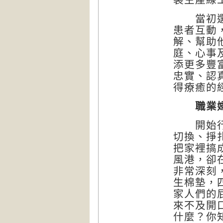
當初選擇
患者互動
解、幫助
庭、心事
添更多豐
忠實、認
得療癒的
職業
開始行醫
切換、掙
把家裡搞
風港，卻
非常深刻
生棉墊，
家人們的
來不及開
什麼？你