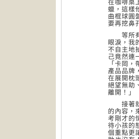
在咖啡桌
蠟，這樣
曲棍球圓
要再挖鼻
等所有混
眼淚，我
不自主地
己竟然連
「卡岡，
產品品牌
在展開枕
絕望無助
離開！」
接著就是
的內容，
考剛才的
待小孩的
個重點更