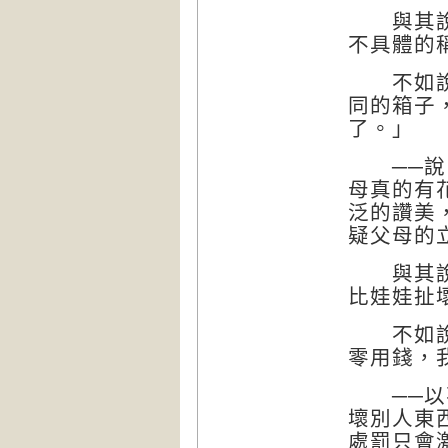
與其說：
不具體的
不如說：
同的箱子
了。」
──說出
母真的有
泛的讚美
疑父母的
與其說：
比娃娃扯
不如說：
零用錢，
──以不
壞別人東
處罰只會