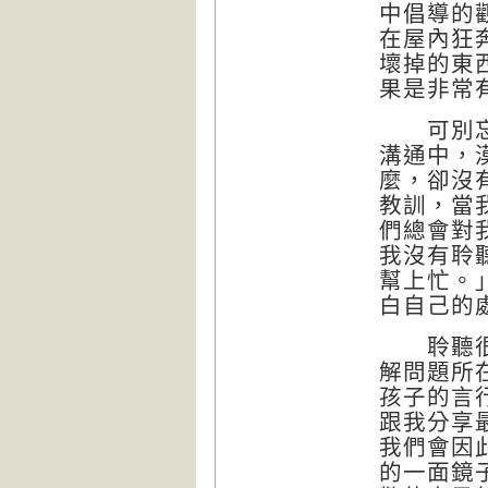
中倡導的
在屋內狂
壞掉的東
果是非常
可別忘記
溝通中，
麼，卻沒
教訓，當
們總會對
我沒有聆
幫上忙。
白自己的
聆聽很重
解問題所
孩子的言
跟我分享
我們會因
的一面鏡