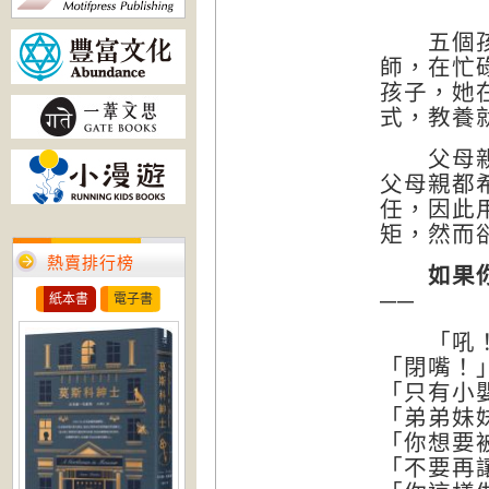
五個孩子
師，在忙
孩子，她
式，教養
父母親的
父母親都
任，因此
矩，然而
熱賣排行榜
如果
──
紙本書
電子書
「吼！
「閉嘴！
「只有小
「弟弟妹
「你想要
「不要再