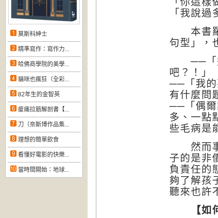
「你這樣
「我說過
本書羅列
莫斯科紳士
句型」，
精準寫作：寫作力...
──「這
哈佛商學院的美學...
吧？！」
貓咪也瘋狂（全彩...
──「我
有什麼問
82年生的金智英
──「偶
痠痛拉筋解剖書【...
多、一點
刀（奈斯博作品集...
些毛病是
理想的簡單飲食
然而事實
看懂好電影的快樂...
子的是非
負責任的
當時間開始：地球...
夠了解孩
聽來也許
【如