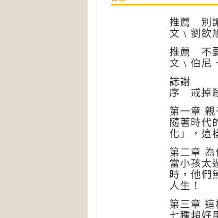
推薦 別
文﹨劉欽
推薦 不
文﹨伯尼
誌謝
序 戒掉
第一章 
隨著時代
化」，這
第二章 
當小孩太
時，他們
人生！
第三章 
七種超好