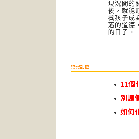
現況間的
後，就能
養孩子成
落的道德
的日子。
媒體報導
11
別讓
如何