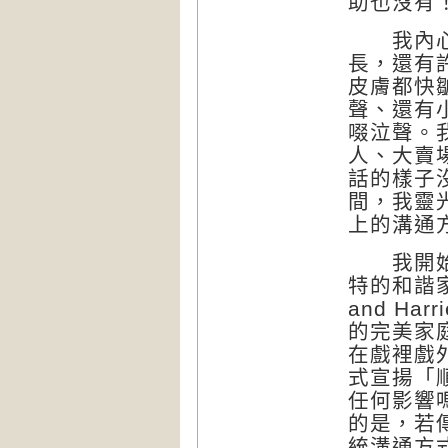
助也沒有
我內心深
長，還有
皮膚都快
聲、還有
啜泣聲。
人、大賣
話的樣子
間，我靈
上的溝通
我開始思
特的和諧家
and H
的完美家
在戲裡戲
式宣揚「
任何影響
的是，若
統溝通方