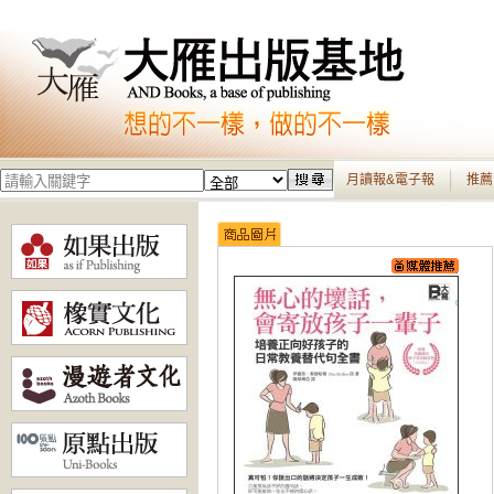
月讀報&電子報
推薦