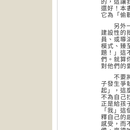
的，這讓
還好！本
它為「偷
另外一個
建設性的
員、或導
模式、臻
題！」這
們。就算
對他們的
不要將自
子發生爭
起」，這
不為自己
正是給孩
「我」這
釋自己的
感受，而