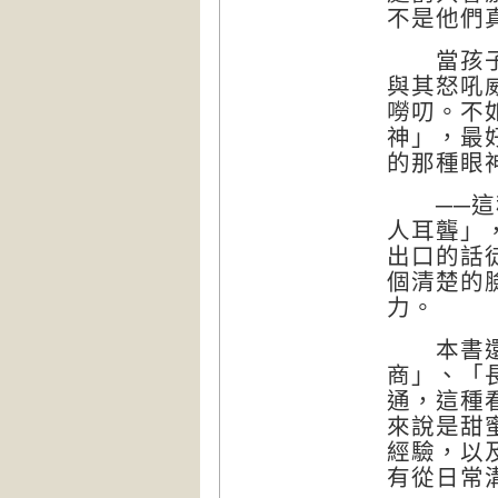
不是他們
當孩子電
與其怒吼
嘮叨。不
神」，最
的那種眼
──這種
人耳聾」
出口的話
個清楚的
力。
本書還揭
商」、「
通，這種
來說是甜
經驗，以
有從日常