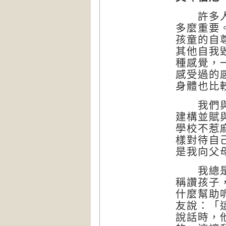
許多人不
多麼重要
孩童的自
其他自我
種感覺，
感受過的
身體也比
我們與外
建構並賦
學校不惹
樣對待自
是我向父
我總是認
稱讚孩子
什麼幫助
友說：「
說話時，