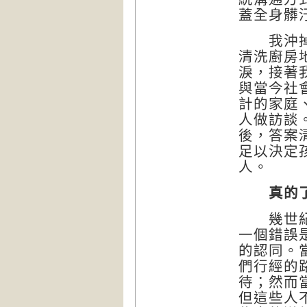
蓋全身髒
我沖掉滿
清洗廚房
淚，接著
與當今社
計的家庭
人做訪談
後，答案
足以決定
人。
真的
幾世紀以
一個錯誤
的認同。
們行經的
待；然而
但這些人