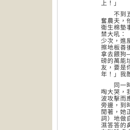
上！」
不到五分
奮農夫，
衛生棉墊
禁大吼：
少次，進
擦地板善
拿去餵狗
磅的萬能
友，要是
年！」我
同一時刻
啕大哭，
波攻擊而
旁邊，到
閒著，她
詞）地做
濕答答的