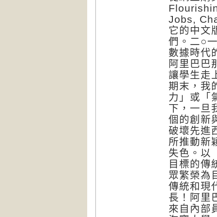
Flourishi
Jobs, C
它的中文
們。二○
數據時代
阿里巴巴
讓學生走
期末，我
力」或「
下，一旦
個的創新
破壞先進
所推動新
失色。以
目標的傳
眾繁榮為
傳統和現
長！阿里
來自內部