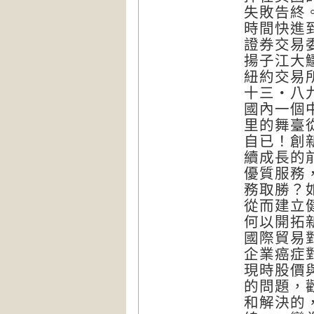
失敗告終
時間快進
證券交易
揚子江大
紐約交易
十三‧八
國內一個
里的舞臺
自已！創
續成長的
優質服務
務取勝？
從而建立
何以開拓
國際貿易
企業癌症
現時股價
的問題，
和解決的