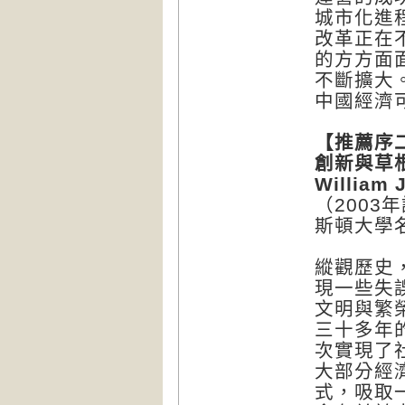
城市化進
改革正在
的方方面
不斷擴大
中國經濟
【
推薦序
創新與草
William 
（200
斯頓大學
縱觀歷史
現一些失
文明與繁
三十多年
次實現了
大部分經
式，吸取