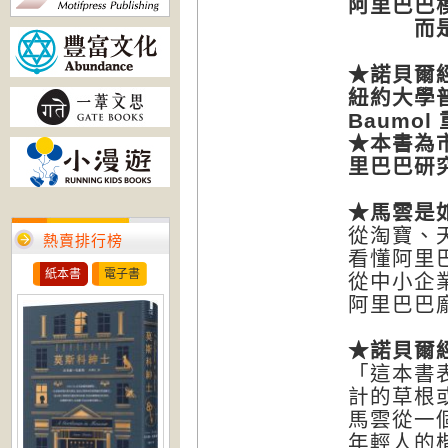
阿里巴巴
而
★
諾貝爾
紐約大學
Baumol
★
本書為
里巴巴研
★
馬雲是
從淘寶、
熱賣排行榜
看懂阿里
紙本書
電子書
從中小企
阿里巴巴
★
諾貝爾
「這本書
計的草根
馬雲從一
年輕人的