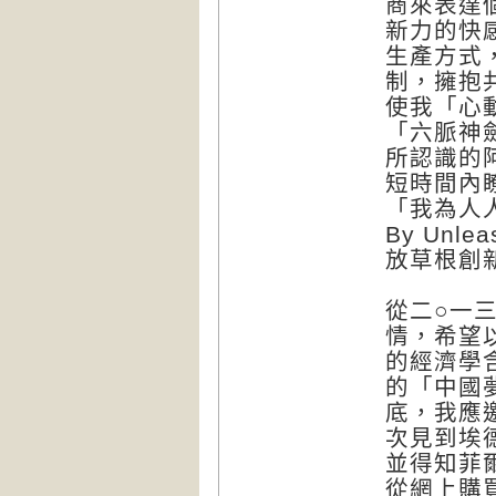
商來表達
新力的快
生產方式
制，擁抱
使我「心
「六脈神
所認識的
短時間內
「我為人人
By Unlea
放草根創
從二○一
情，希望
的經濟學
的「中國
底，我應
次見到埃德
並得知菲
從網上購