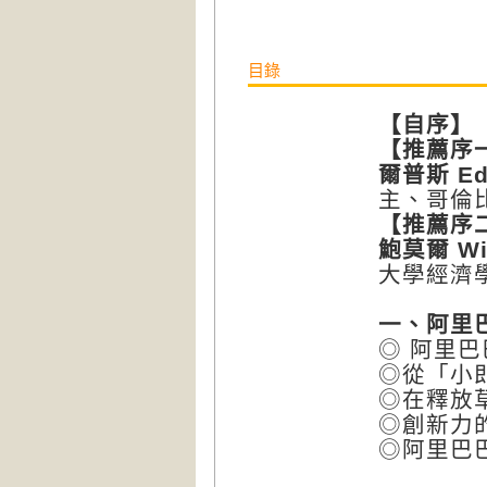
目錄
【
自序
】
【
推薦序
爾普斯
Ed
主、哥倫
【
推薦序
鮑莫爾
Wi
大學經濟
一、阿里
◎ 阿里
◎從「小
◎在釋放
◎創新力
◎阿里巴