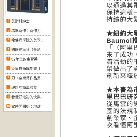
以通過其
保持這樣
持續的大
莫斯科紳士
精準寫作：寫作力...
★
紐約大
Baumol
哈佛商學院的美學...
「（阿里
貓咪也瘋狂（全彩...
來了成功
82年生的金智英
濟活動的
榮做出了
痠痛拉筋解剖書【...
創新來釋
刀（奈斯博作品集...
理想的簡單飲食
★
本書為
里巴巴研
看懂好電影的快樂...
從馬雲的
當時間開始：地球...
國的法規
創業家、
次看懂阿