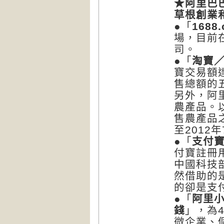
★
阿里巴
草根創業
●「
1688
場，目前
司。
●「
淘寶
寶交易額達
售總額的
另外，阿
農產品。
售農產品之
至2012
●「
支付
付寶註冊
中國
科技
然借助的
的卻是支
●「
阿里
錢
」，為
微企業、