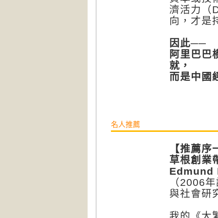
濟活力（D
向，才是
因此──
阿里巴巴
就，
而是中國
名人推薦
【
推薦序
草根創業
Edmund 
（200
與社會研
我的《大