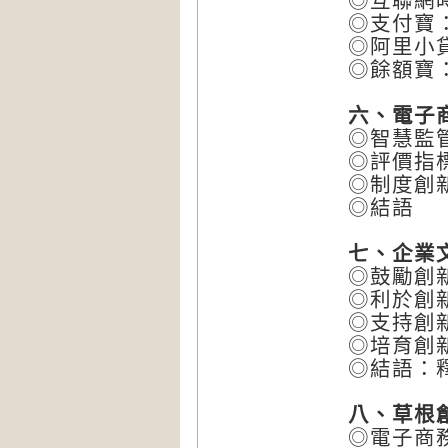
◎互聯網
◎支付寶
◎阿里小
◎餘額寶
六、電子
◎智慧監
◎評價指
◎制度創
◎結語
七、企業
◎鼓勵創
◎利於創
◎支持創
◎培育創
◎結語：
八、草根
◎電子商