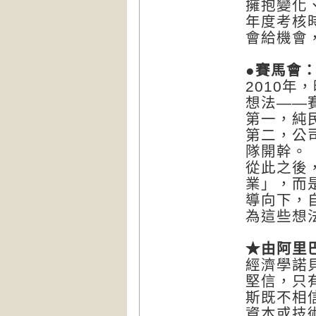
擁抱變化
年度考核
會給機會
●賽馬會
2010
想法——
第一，純
第二，公
隊開幹。
從此之後
業」，而
導向下，
為這些想
★由阿里
經濟學諾
堅信，只
斯既不相
資本或技