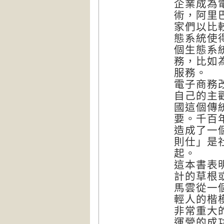
企業成為
術，阿里
家們以比
態系統使
個生態系
務，比如
服務。
電子商務
自己的主
國這個傳
要。千百
造成了一
則仕」是
起。
這本書表
計的草根
馬雲從一
輕人的楷
非常重大
運營的成