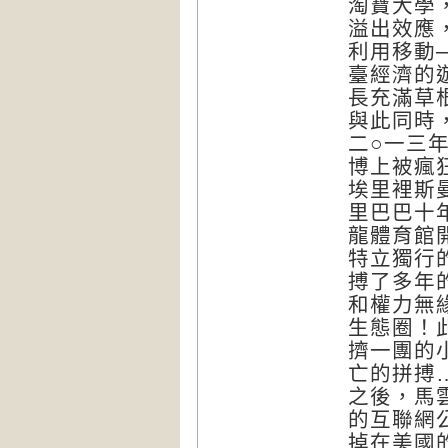
淘寶大學
溢出效應
利用移動
臺經濟的
長充滿草
與此同時
二○一三
博上被瘋
埃里裡斯曼
里巴巴十
龍體育館
特立獨行
搏了多年
和權力無
生態圈！
擠一團的
亡的拼搏
之後，馬
的互聯網
掉在美國