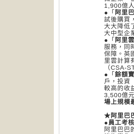
1,900
●「
阿里
試後購買
大大降低
大中型企
●「
阿里
服務，同
保障。英
里雲計算
（CSA-S
●「
餘額
戶，投資
較高的收
3,500
場上規模
★
阿里巴
●
員工考
阿里巴巴