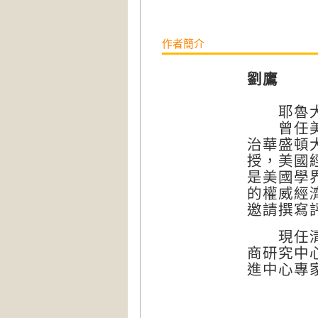
作者簡介
劉鷹
耶魯大學
曾任美國
治華盛頓
授，美國
是美國學
的權威經
邀請撰寫
現任清華
商研究中
進中心專