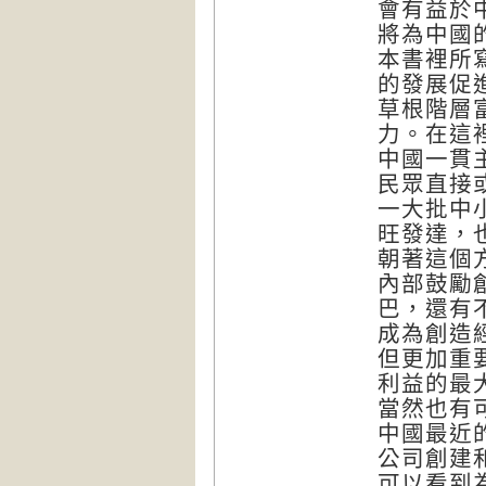
會有益於
將為中國
本書裡所
的發展促
草根階層
力。在這
中國一貫
民眾直接
一大批中
旺發達，
朝著這個
內部鼓勵
巴，還有
成為創造
但更加重
利益的最
當然也有
中國最近
公司創建
可以看到