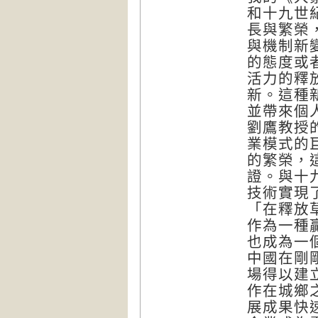
和十九世
長與繁榮
與機制新
的態度或
活力的釋
新。這種
並帶來個
劉鷹教授
業模式的
的繁榮，
證。與十
技術實現
「在釋放
作為一種
也成為一
中國在剛
場得以建
作在城鄉
展成果快