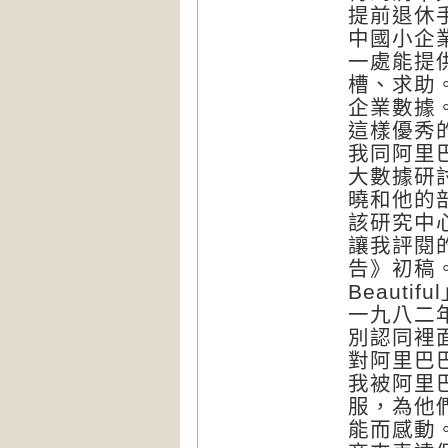
提前退休
中國小企
一處能提
槽、求助
企業數據
這樣優秀
我同阿里
大數據研
曉和他的
該研究中
讓我評閱
告》初稿。
Beauti
一九八二
別認同裡
對阿里巴
我被阿里
服，為他
能而感動