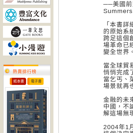
──美國前
Summer
「本書詳
的原始系
跨足這個
場革命已
變全世界
當全球貿
熱賣排行榜
悄悄完成
當乞丐、菜
紙本書
電子書
場景就再
金融的未
中國，不
解這場無
2004