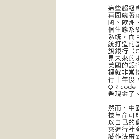
這些超級
再圍繞著
國、歐洲
個生態系
系統，而
統打造的
旗銀行（C
見未來的
美國的銀
裡就非常
行十年後
QR co
帶現金了
然而，中
技革命可
以自己的
來進行社
誠作法帶