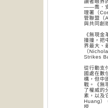
讀者眼界
——喬．安
理署（Cont
管聯盟（All
與共同創
《無現金
撞撞，把
界最大、
（Nicho
Strikes
從行動支
國處在數
構，但中
戰。《無
了權威的
素，以及它
Huan
授