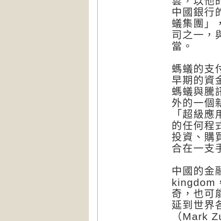
雲，以他
中國銀行
蟻集團」
司之一，與
當。
螞蟻的支
早期的資
螞蟻與騰
外的一個
「超級應用
的任何程
投資、購
合在一支
中國的金融
kingd
奇，也可
延到世界
（Mark