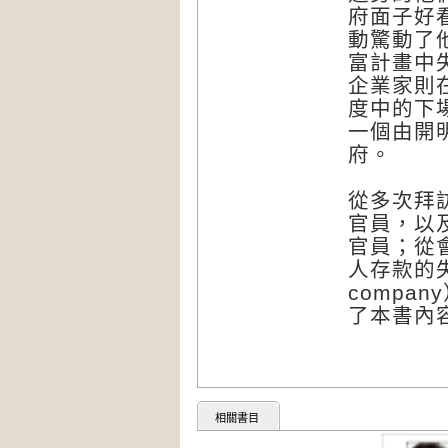
府面子好
動驚動了
富計畫中
企業家則
度中的下
一個由開
府。
從多次拜
官員，以
官員；從
人存款的失敗
compa
了本書內
相關書目