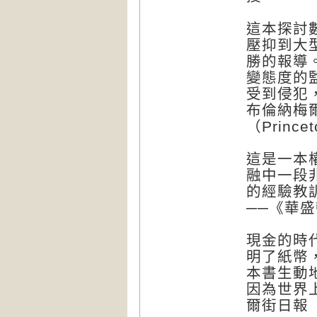
這本探討
壓抑到大
勝的報導
變態度的
受到侵犯
布倫納梅爾（
（Prince
這是一本
融中一段
的經驗教
──《華盛頓
現金的時
明了紙幣
本書生動
因為世界
爾街日報（Th