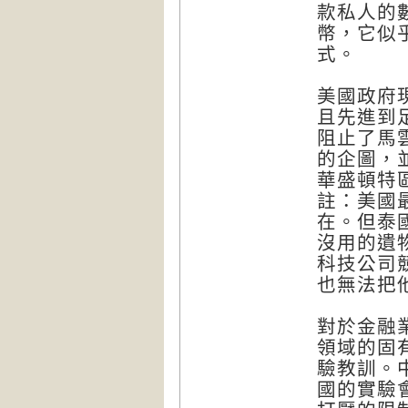
款私人的
幣，它似
式。
美國政府
且先進到足
阻止了馬
的企圖，
華盛頓特區的
註：美國
在。但泰
沒用的遺
科技公司
也無法把
對於金融
領域的固
驗教訓。
國的實驗