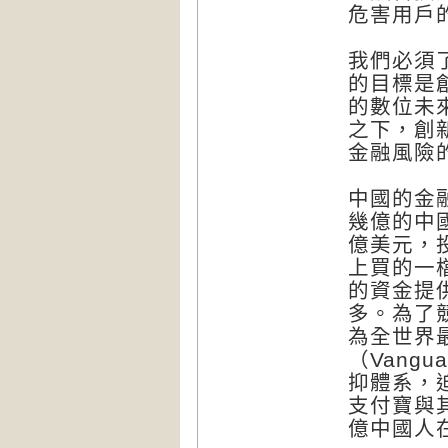
危害用戶
我們必須
的目標是
的數位未
之下，創
金融風險
中國的金
幾億的中
億美元，
上買的一
的資金提
多。為了
為全世界
（Vang
抑體系，
支付寶與
億中國人