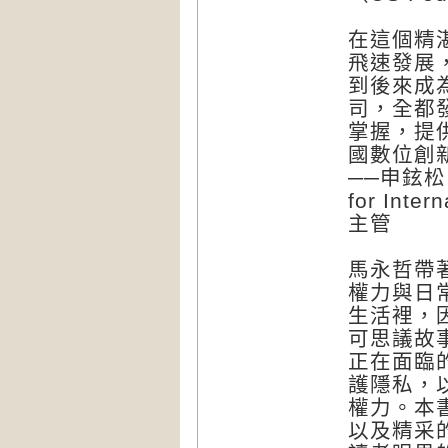
在這個精
飛速發展
到後來成
司，全都
掌握，提
國數位創
──申鉉松（
for Int
主管
馬永哲帶
權力與日
生活裡，
可思議故
正在面臨
護隱私，
權力。本
以及精采