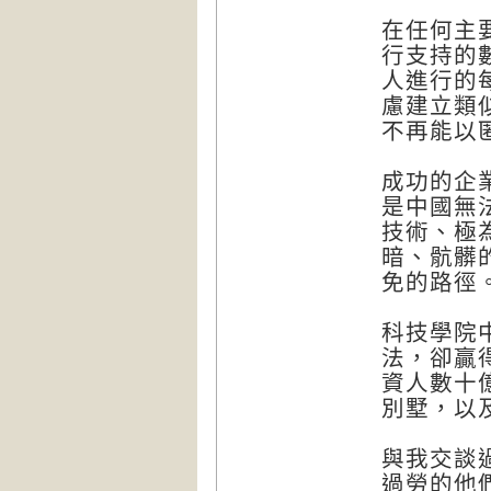
在任何主
行支持的
人進行的
慮建立類
不再能以
成功的企
是中國無
技術、極
暗、骯髒
免的路徑
科技學院
法，卻贏
資人數十
別墅，以
與我交談
過勞的他