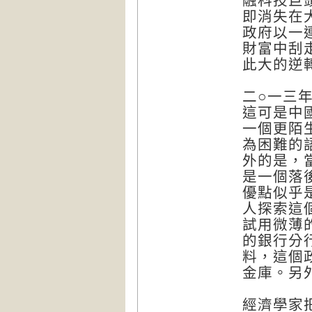
融科技巨頭
即消失在
政府以一
財富中刮
此大的逆
二○一三
這可是中
一個更陌
為困難的
外的是，
是一個落
優點似乎
人探索這
試用微薄
的銀行分
料，這個
金庫。另
經濟學家把