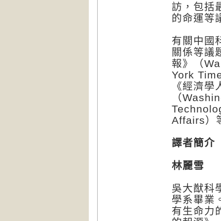
訪，包括
的命運等
有關中國
關係等議
報》（Wal
York T
《經濟學人
（Washi
Techno
Affair
譯者簡介
林麗雪
吳大猷科
學系畢業
有生命力