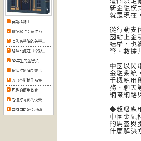
這個決定
新金融模
就是現在
莫斯科紳士
從行動支
精準寫作：寫作力...
國站上金
哈佛商學院的美學...
結構，也
管、數據
貓咪也瘋狂（全彩...
82年生的金智英
中國以閃
痠痛拉筋解剖書【...
金融系統
手機應用
刀（奈斯博作品集...
務、聊天
理想的簡單飲食
網際網路
看懂好電影的快樂...
◆超級應
當時間開始：地球...
中國金融
的馬雲與
什麼解決