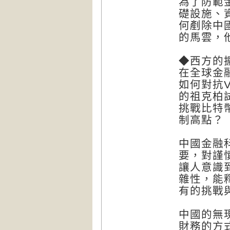
為了防範
礎設施、
何剷除中
的馬雲，
◆西方的
在全球金
如何對抗
的祖克柏
挑戰比特
制高點？
中國金融
要，對謹
讓人意識
雜性，能
有的挑戰
中國的無
財務的方