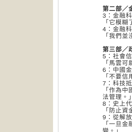
第二部／
3：金融科
「它模糊
4：金融
「我們並
第三部／
5：社會
「馬雲可
6：中國
「不要信
7：科技
「作為中
法管理。
8：史上
「防止資
9：從解
「一旦金
變。」