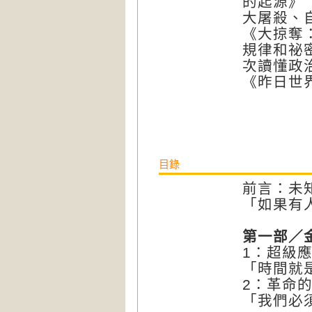
的起源》
大屠殺、
《大掠奪
規律和祕
次讀懂政
《昨日世
目錄
前言：未
「如果有
第一部／金
1：超級
「時間就
2：革命
「我們必