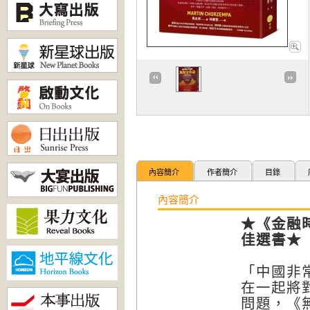
內容簡介
作者簡介
目錄
內容簡介
★《金融時報
佳選書★
「中國非
在一起將
問題，《