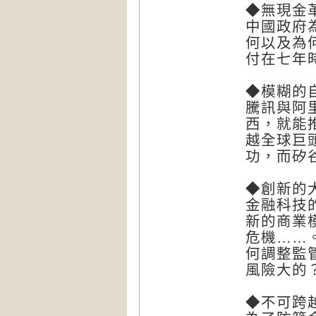
◆無現金
中國政府
何以及為
付在七年
◆模糊的
騰訊與阿
西，就能
越全球巨
功，而矽
◆創新的
金融科技
新的商業
危機……
何調整監
風險大的
◆不可跨