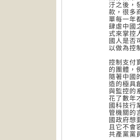
汙之後，
款，很多
單每一年都
肆虐中國
式來掌控
國人是否
以做為控
控制支付
的團體，
隨著中國
造的極具
與監控的
花了數年
國科技行
管機關的
國政府想
且它不會
共產黨黨