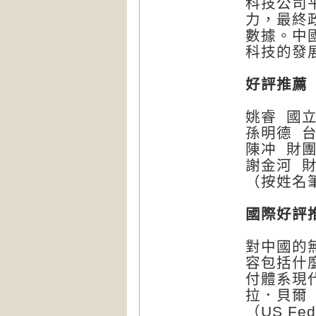
科技公司
力，最終
數據。中
科技的發
好評推薦
姚睿 國
孫明德 
陳冲 財
謝金河 
（按姓名
國際好評
對中國的
容包括什
付體系現
拉．貝爾（
（US Fede