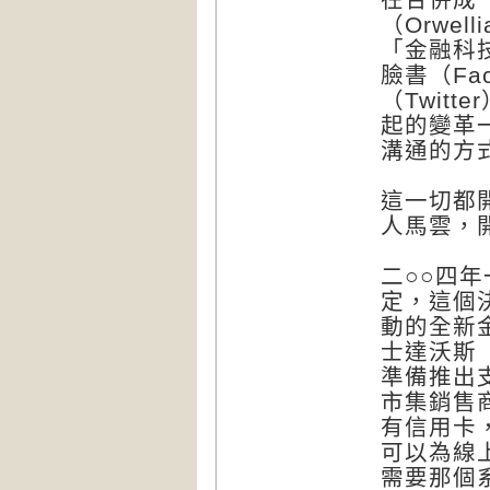
（Orwe
「金融科技
臉書（Fa
（Twit
起的變革
溝通的方
這一切都
人馬雲，
二○○四
定，這個
動的全新
士達沃斯
準備推出支
市集銷售
有信用卡
可以為線
需要那個