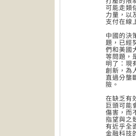
打壓的限
可能走類
力量，以
支付在線
中國的決
題，已經
們和美國
等問題，
明了：現
創新，為
直過分壟
險。
在缺乏有
巨頭可能
傷害，而
指望與之
有近乎全
金融科技