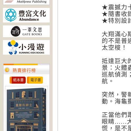
★震撼力
★隨書收
★特別設
大翔滿心
的不是普
太空梭！
抵達巨大
景：火體
熱賣排行榜
巡航偵測
航。
紙本書
電子書
突然，警
動。海龜
正當他們
眼睛...
慌，是不