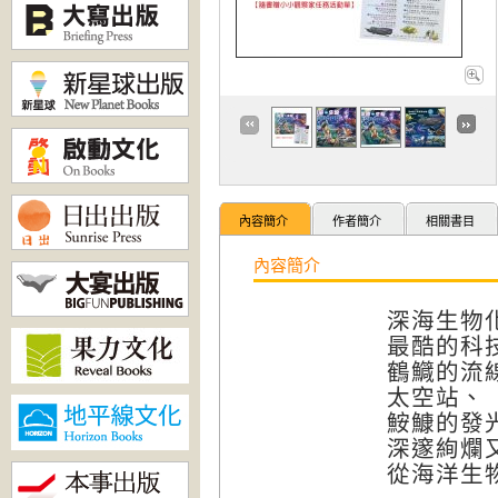
內容簡介
作者簡介
相關書目
內容簡介
深海生物
最酷的科
鶴鱵的流
太空站、
鮟鱇的發
深邃絢爛
從海洋生