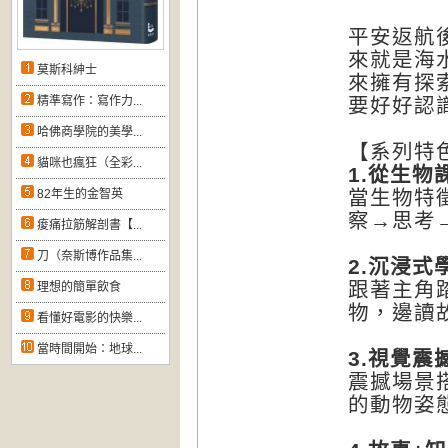
平安返航
來就是海
莫斯科紳士
來擁有探
精準寫作：寫作力...
要好好認
哈佛商學院的美學...
【系列特
貓咪也瘋狂（全彩...
1.
從生物
當生物特
82年生的金智英
察→思考
痠痛拉筋解剖書【...
刀（奈斯博作品集...
2.沉浸式
跟著主角
理想的簡單飲食
物，邊讀
看懂好電影的快樂...
當時間開始：地球...
3.
視覺震
震撼場景
的動物姿