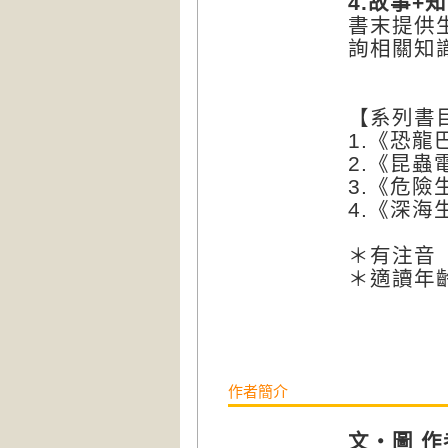
4.
故事+
書末提供
詢相關知
【系列書
1.《恐龍
2.《昆蟲
3.《危險
4.《深海
＊有注音
＊適讀年
作者簡介
文
‧
圖
作