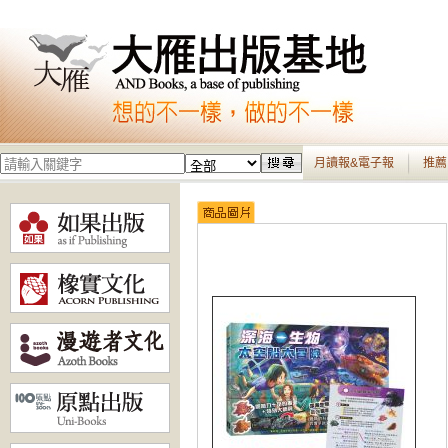
月讀報&電子報
推薦