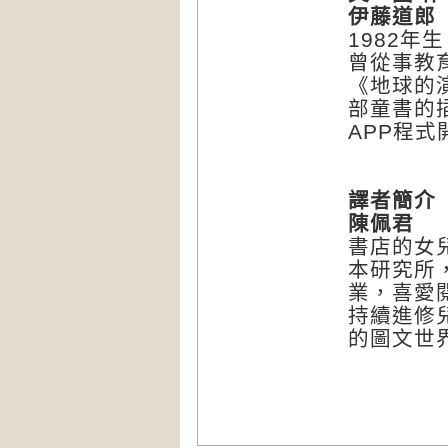
伊藤道郎（M
1982年
曾從事教
《地球的演
部童書的
APP程
譯者簡介
陳佩君
書店的女
本研究所
業，喜愛
持續進修
的圖文世