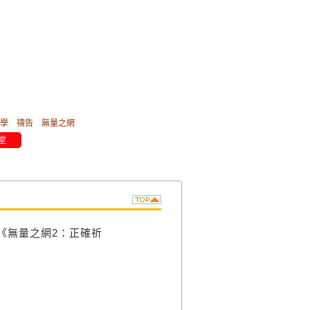
學
禱告
無量之網
堂
《無量之網2：正確祈