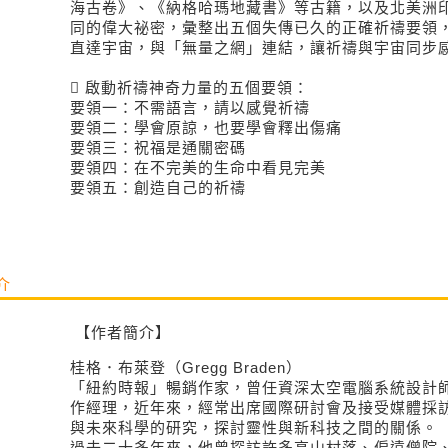
海古卷》、《納格哈瑪地藏書》等古籍，以及北美洲
同的偉大祕密，彙整出五個失傳已久的正確祈禱要領
直達宇宙，與「無量之網」連結，讓祈禱與宇宙同步

啟動祈禱神奇力量的五個要領：
要領一：不需語言，請以感覺祈禱
要領二：學會原諒，也要學會釋出傷痛
要領三：祝福是通關密碼
要領四：在不完美的生命中看見完美
要領五：創造自己的祈禱
介
【作者簡介】
桂格．布萊登（Gregg Braden）
「紐約時報」暢銷作家，曾任資深太空電腦系統設計
作經理，近年來，經常出席國際研討會及接受媒體採
與未來科學的研究，探討靈性與新科技之間的關係。
過去二十多年來，他曾探訪許多高山村落、偏遠僧院