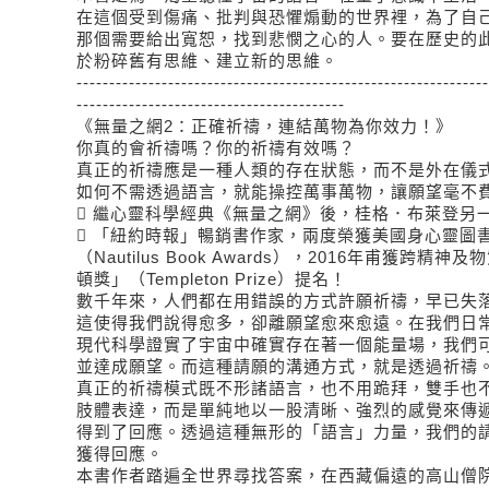
在這個受到傷痛、批判與恐懼煽動的世界裡，為了自
那個需要給出寬恕，找到悲憫之心的人。要在歷史的
於粉碎舊有思維、建立新的思維。
---------------------------------------------------------------
-----------------------------------------
《無量之網2：正確祈禱，連結萬物為你效力！》
你真的會祈禱嗎？你的祈禱有效嗎？
真正的祈禱應是一種人類的存在狀態，而不是外在儀
如何不需透過語言，就能操控萬事萬物，讓願望毫不

繼心靈科學經典《無量之網》後，桂格．布萊登另

「紐約時報」暢銷書作家，兩度榮獲美國身心靈圖
（Nautilus Book Awards），2016年甫獲跨
頓獎」（Templeton Prize）提名！
數千年來，人們都在用錯誤的方式許願祈禱，早已失
這使得我們說得愈多，卻離願望愈來愈遠。在我們日
現代科學證實了宇宙中確實存在著一個能量場，我們
並達成願望。而這種請願的溝通方式，就是透過祈禱
真正的祈禱模式既不形諸語言，也不用跪拜，雙手也
肢體表達，而是單純地以一股清晰、強烈的感覺來傳
得到了回應。透過這種無形的「語言」力量，我們的
獲得回應。
本書作者踏遍全世界尋找答案，在西藏偏遠的高山僧