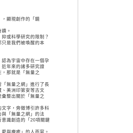
」
」，顯現創作的「鏡
奇蹟。
，抑或科學研究的限制？
都只是我們被喚醒的本
，認為宇宙中存在一個孕
。近年來的諸多研究證
在，那就是「無量之
對「無量之網」進行了長
藏、美洲印第安等古文
梳彙整出關於「無量之
的文字，旁徵博引許多科
力與「無量之網」的法
意識創造的「20項關鍵
、愛與療癒」的人而寫。