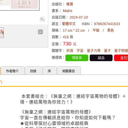
出版社：
橡實
書系：
Matrix
出版日期：
2024-07-10
語言：
繁體中文
ISBN：
9786267441633
規格：
17 cm * 22 cm / 平裝 / 黑色
頁數：
416
頁
730
定價：
元
關鍵字：
祈禱
宇宙
量子力學
量子
量子物理
哪裡買：
博客來
誠品
金石
作者簡介
目錄
序
相關書目
介
本套書組合：《無量之網：連結宇宙萬物的母體》＋
禱，連結萬物為你效力！》
《無量之網：連結宇宙萬物的母體》
宇宙一直在傳輸訊息給你，你知道如何下載嗎？
★從科學探討心靈領域的卓越經典