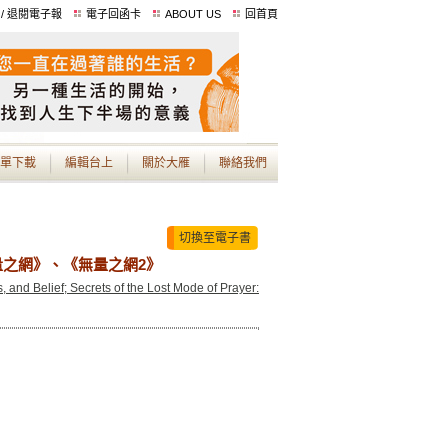
 / 退閱電子報
電子回函卡
ABOUT US
回首頁
單下載
編輯台上
關於大雁
聯絡我們
切換至電子書
之網》、《無量之網2》
, and Belief; Secrets of the Lost Mode of Prayer: