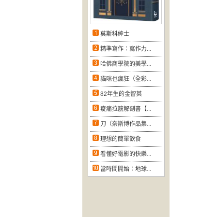
莫斯科紳士
精準寫作：寫作力...
哈佛商學院的美學...
貓咪也瘋狂（全彩...
82年生的金智英
痠痛拉筋解剖書【...
刀（奈斯博作品集...
理想的簡單飲食
看懂好電影的快樂...
當時間開始：地球...