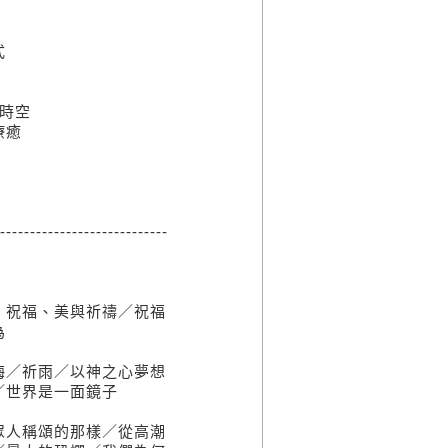
式
越時空
療癒
----------------------------
、祝福、美與祈禱／祝福
為
誨／祈雨／以神之心夢想
／世界是一面鏡子
眾人稱頌的那樣／從高潮