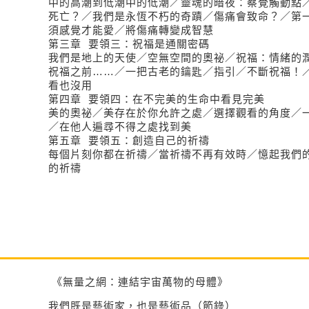
中的高潮到低潮中的低潮／靈魂的暗夜：察覺觸動點
死亡？／我們是永恆不朽的奇蹟／傷痛會致命？／第
須感覺才能愛／將傷痛轉變成智慧
第三章 要領三：祝福是通關密碼
我們是地上的天使／空無空間的奧祕／祝福：情緒的
祝福之前……／一把古老的鑰匙／指引／不斷祝福！
看也沒用
第四章 要領四：在不完美的生命中看見完美
美的奧祕／美存在於你允許之處／選擇觀看的角度／
／在他人遍尋不得之處找到美
第五章 要領五：創造自己的祈禱
每個片刻你都在祈禱／當祈禱不再有效時／憶起我們
的祈禱
《無量之網：連結宇宙萬物的母體》
我們既是藝術家，也是藝術品（節錄）