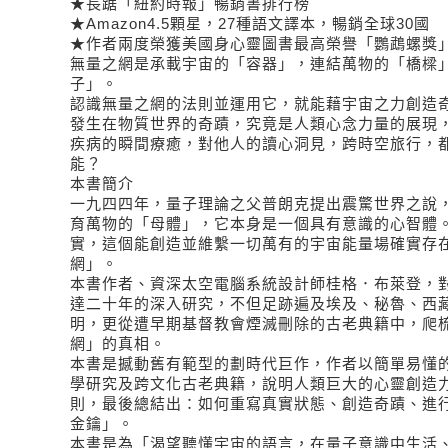
★長踞「紐約時報」暢銷書排行榜
★Amazon4.5顆星，27種語文譯本，暢銷全球30國
★作者兩度榮獲美國身心靈圖書最高榮譽「鸚鵡螺獎
無量之網是承載宇宙的「容器」，連結萬物的「橋樑
子」。
認識無量之網的法則並運用它，就能藉宇宙之力創造
發生在物質世界的奇蹟，究竟是人類心念力量的展現
疾病的瞬間療癒，對他人的讀心洞見，跨時空旅行，
能？
本書簡介
一九四四年，量子理論之父普朗克提出震驚世界之說
育萬物的「母體」，它本身是一個具有意識的心智體
實，這個能創造並維繫一切萬有的宇宙能量場確實存
網」。
本書作者、資深太空電腦系統設計師桂格．布萊登，
達二十年的深入研究，不但足跡遍及埃及、秘魯、西
明，更從遭早期基督教會煙滅刪除的古老典籍中，爬
網」的真相。
本書是撼動舊有範型的劃時代巨作，作者以簡單易懂
學研究及跨文化古老典籍，說明人類巨大的心靈創造
則，最後總結出：如何重寫真實狀態、創造奇蹟、進行
金鑰」。
本書是為「渴望聽懂宇宙的語言，在量子意識中生活