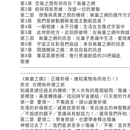
第1章 空無之間有何存在？無量之網
第2章 粉碎現有思維：改變一切的實驗
第二部 想像與真實之間的橋樑：無量之網的運作方
第3章 我們是被動觀察者或主動創造者？
第4章 一朝相連，永不分離：生活在全像式宇宙中
第5章 此地即他方，此刻即彼時：在無量之網中跨
第三部 無量之網的訊息：在量子意識中生活、愛與
第6章 宇宙正在對我們說話：來自無量之網的訊息
第7章 閱讀關係之鏡：來自自我的訊息
第8章 重寫真實密碼：進行意識創造的20把鑰匙
致謝
---------------------------------------------------------------
-----------------------------------------
《無量之網2：正確祈禱，連結萬物為你效力！》
前言 在開始祈禱之前
知識是通往過去的橋樑／世人共有的兩個疑問／傷痛
是釋放，美是轉換器／找回與宇宙連結／行天使的作
第一章 要領一：不需語言，請以感覺祈禱
失落的祈禱模式／感覺就是祈禱／來自過去的神聖教
／不說謊的鏡子／意識具有創造力！／運用我們所知
第二章 要領二：學會原諒，也要學會釋出傷痛
神哪兒去了？／我們能承受多少傷痛？／平衡：並非