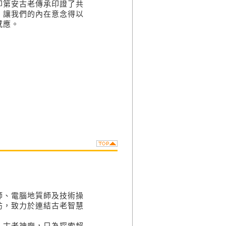
印第安古老傳承印證了共
，讓我們的內在意念得以
感應。
師、電腦地質師及技術操
訪，致力於連結古老智慧
、古老神廟，只為探索超