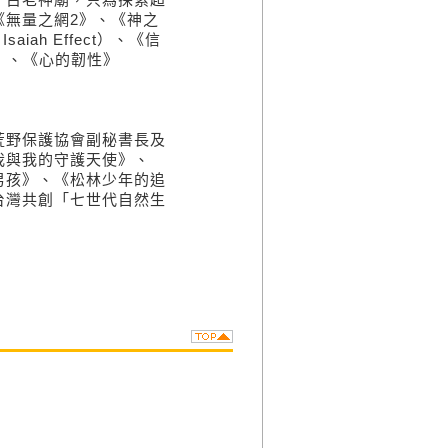
《無量之網2》、《神之
aiah Effect）、《信
lief）、《心的韌性》
荒野保護協會副秘書長及
我與我的守護天使》、
男孩》、《松林少年的追
台灣共創「七世代自然生