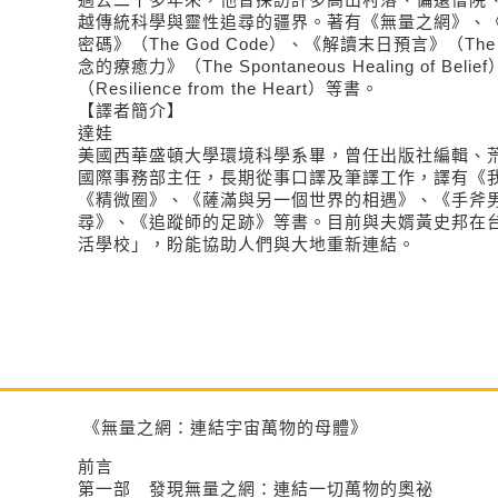
越傳統科學與靈性追尋的疆界。著有《無量之網》、
密碼》（The God Code）、《解讀末日預言》（The Is
念的療癒力》（The Spontaneous Healing of Be
（Resilience from the Heart）等書。
【譯者簡介】
達娃
美國西華盛頓大學環境科學系畢，曾任出版社編輯、
國際事務部主任，長期從事口譯及筆譯工作，譯有《
《精微圈》、《薩滿與另一個世界的相遇》、《手斧
尋》、《追蹤師的足跡》等書。目前與夫婿黃史邦在
活學校」，盼能協助人們與大地重新連結。
《無量之網：連結宇宙萬物的母體》
前言
第一部 發現無量之網：連結一切萬物的奧祕