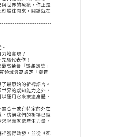
己與世界的療癒，你正是
此刻繼往開來，關鍵就在
----------------------------
式。
費力地實現？
一先驅代表作！
書最高榮譽「鸚鵡螺獎」
精神及物質領域最高肯定「鄧普
落了最原始的祈禱語言。
常世界的感知能力之外，
可以運用它來療癒身體，
。
不需合十或有特定的外在
遞，彷彿我們的祈禱已經
請求祝願就能產生力量，
院裡獲得啟發，並從《死