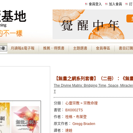
會員登入
加入會員
訂
月讀報&電子報
推薦．得獎書
主題選書
會員專區
書目訂購
【無量之網系列套書】（二冊）：《無量
The Divine Matrix: Bridging Time, Space, Miracles
T
分類：
心靈宗教 > 宗教命理
書號：
BX0002TS
作者：
桂格・布萊登
原文作者：
Gregg Braden
譯者：
達娃