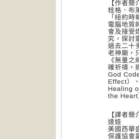
【作者簡
桂格．布萊登
「紐約時
電腦地質
會及接受
究，探討
過去二十
老神廟，
《無量之
確祈禱，
God Co
Effect
Healing
the Hea
【譯者簡
達娃
美國西華
保護協會