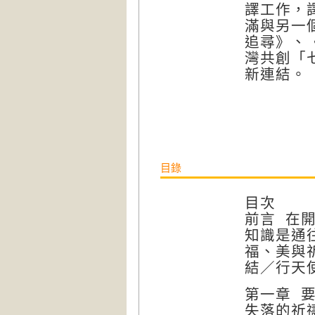
譯工作，
滿與另一
追尋》、
灣共創「
新連結。
目錄
目次
前言 在
知識是通
福、美與
結／行天
第一章 
失落的祈