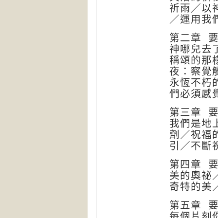
祈雨／以
／運用我
第二章 
神哪兒去
稱頌的那
夜：察覺
永恆不朽
們必須感
第三章 
我們是地
劑／祝福
引／不斷
第四章 
美的奧祕
奇特的美
第五章 
每個片刻