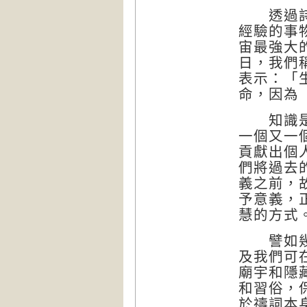
透過詩篇
經驗的事
宙最強大
日，我們
表示：「
命，因為
知識是橋
一個又一
貢獻出個
們將過去
義之前，
予意義，
慧的方式
譬如幾千
及我們可
廟宇和隱
和習俗，
於禱詞本