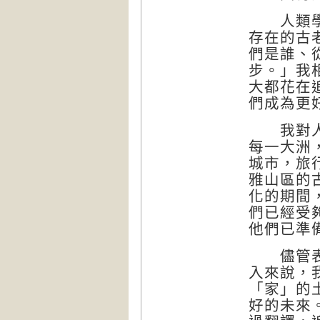
人類學先
存在的古
們是誰、
步。」我
大都花在
們成為更
我對人類
每一大洲
城市，旅
雅山區的
化的期間
們已經受
他們已準
儘管表面
入來說，
「家」的
好的未來