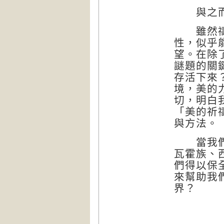
與之而生
雖然禱詞
性，似乎
望。在除
謎題的關
存活下來
境，美的
切，明白
「美的祈
與方法。
當我們與
瓦霍族、
們得以保
來幫助我
界？