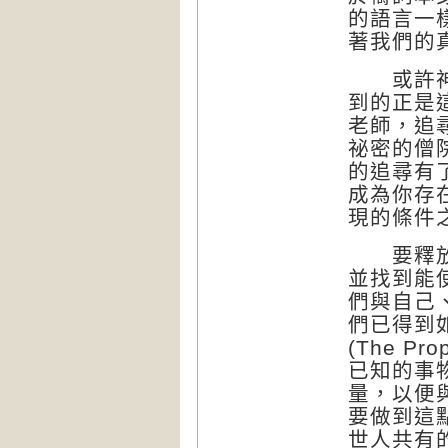
的語言一
著我們的
或許神祕
到的正是
老師，追
祕密的僧
的追尋有
成為你存
現的條件
要釋放出
並找到能
們與自己
們已得到
(The 
已知的事
量，以便
要做到這
世人共有