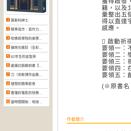
獲得啟發
籍，以及
彙整出五
得以直達
莫斯科紳士
感應。
精準寫作：寫作力...
哈佛商學院的美學...
 啟動
要領一：
貓咪也瘋狂（全彩...
要領二：
82年生的金智英
要領三：
痠痛拉筋解剖書【...
要領四：
要領五：
刀（奈斯博作品集...
理想的簡單飲食
(※原書
看懂好電影的快樂...
當時間開始：地球...
作者簡介