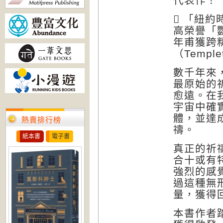
代表作！
 「紐
高榮譽「鸚鵡
年甫獲跨
（Temple
數千年來
最原始的
愈遠。在
宇宙中確
體，並達
熱賣排行榜
禱。
紙本書
電子書
真正的祈
合十或有
強烈的感
過這種無
量，獲得
本書作者