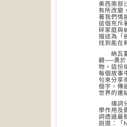
美西南部
有所改變
著我們情
這個充斥
碎家庭與
描述為「
找到能在
納瓦霍族
觀──勇
物。這份
每個故事
句來分享
個字，傳
世界的連
禱詞分為
學作用及
詞透過最
說道：「Ni