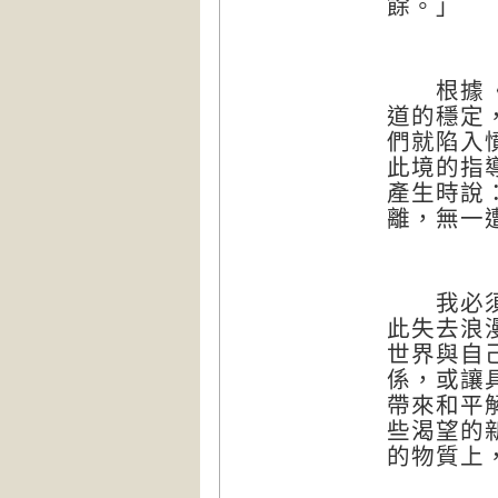
餘。」
根據《信
道的穩定
們就陷入
此境的指
產生時說
離，無一
我必須承
此失去浪
世界與自
係，或讓
帶來和平
些渴望的
的物質上