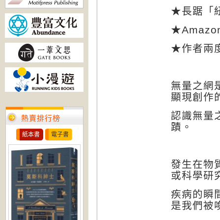
★長踞「
★
Amazo
★作者兩
無量之網
顯現創作
認識無量
熱賣排行榜
蹟。
紙本書
電子書
發生在物
或科學研
疾病的瞬
是我們被