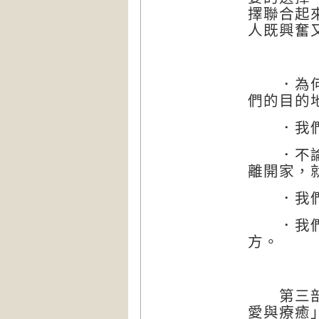
擇聯合起
人既興奮
．為何我
們的目的
．我們不
．不論所
離開家，
．我們確
．我們確
方。
第三部「
愛與療癒