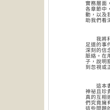
實務層面
各章節中
動，以及
助我們看
我將利用
足道的事
深刻的信
脈絡。在
子，說明
到忽視或
這本書累
神祕且珍
真的互相
們究竟擁
這些問題