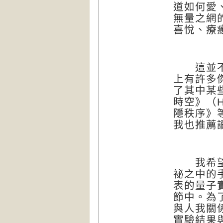
道如何愛
無量之網
喜悅、療
這並不是
上有許多
了其中某
時空》（
H
隱秩序》
我也推薦
我希望這
祕之中的
表的量子
節中。為
與人我關
實驗結果