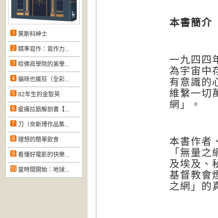
本書簡介
莫斯科紳士
精準寫作：寫作力...
一九四四
哈佛商學院的美學...
為宇宙中
貓咪也瘋狂（全彩...
有意識的
維繫一切
82年生的金智英
網」。
痠痛拉筋解剖書【...
刀（奈斯博作品集...
本書作者
理想的簡單飲食
「無量之
看懂好電影的快樂...
及埃及、
當時間開始：地球...
基督教會
之網」的