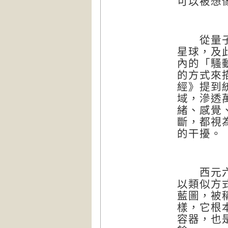
可以被想
從量子的
星球，及
內的「騷
的方式來
經》提到
域，滲透
緒、感覺
斷，都視
的干擾。
西元六
以類似方
藍圖，被
樣，它根
容器，也