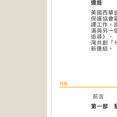
達娃
美國西華
保護協會
譯工作，
滿與另一
追尋》、
灣共創「
新連結。
目錄
前言
第一部 