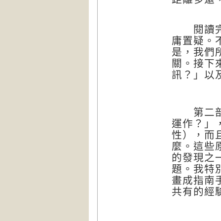
閱讀完第
庸置疑。
是，我們
關。接下
訊？」以
第二部「
運作？」
性），而
麼。這些
的發現之
題。我特
畫成指南
共有的經