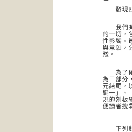
發現四：
我們有能
的一切，
性影響。
與意願，
踐。
為了確實
為三部分
元結尾，
鍵一」、
規的刻板
便讀者搜
下列針對