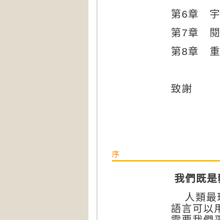
第
6
章 
第
7
章 
第
8
章 
致謝
序
我們既是
人類最
語言可以
需要我們