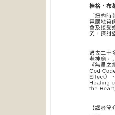
桂格．布
「紐約時
電腦地質
會及接受
究，探討
過去二十
老神廟，
《無量之
God Cod
Effect
）
Healing o
the Heart
【譯者簡