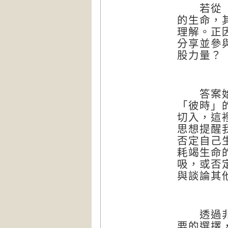
若從「萬
的生命，
理解。正
分享並參
股力量？
答案始於
「彼時」
切入，這
思想提醒
否定自己
耗竭生命
吸，或否
與談論其
透過非定
要的選擇