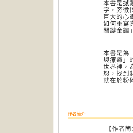
本書是撼
字，旁徵
巨大的心
如何重寫
關鍵金鑰
本書是為
與療癒」
世界裡，
恕，找到
就在於粉
作者簡介
【作者簡