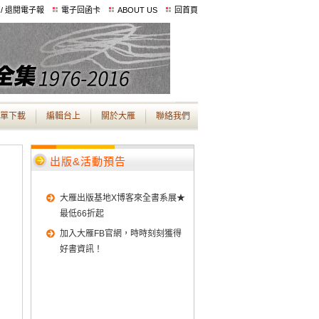
 / 退閱電子報
電子回函卡
ABOUT US
回首頁
單下載
編輯台上
關於大雁
聯絡我們
出版&活動預告
大雁出版基地X博客來全書系展★
最低66折起
加入大雁FB官網，時時刻刻獲得
好書資訊！