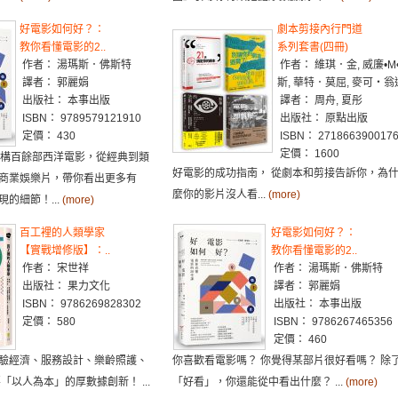
好電影如何好？：
劇本剪接內行門道
教你看懂電影的2..
系列套書(四冊)
作者： 湯瑪斯．佛斯特
作者： 維琪．金, 威廉•M
譯者： 郭麗娟
斯, 華特．莫屈, 麥可‧
出版社： 本事出版
譯者： 周舟, 夏彤
ISBN： 9789579121910
出版社： 原點出版
定價： 430
ISBN： 271866390017
定價： 1600
解構百餘部西洋電影，從經典到類
好電影的成功指南， 從劇本和剪接告訴你，為
商業娛樂片，帶你看出更多有
麼你的影片沒人看...
(more)
的細節！...
(more)
百工裡的人類學家
好電影如何好？：
【實戰增修版】：..
教你看懂電影的2..
作者： 宋世祥
作者： 湯瑪斯．佛斯特
出版社： 果力文化
譯者： 郭麗娟
ISBN： 9786269828302
出版社： 本事出版
定價： 580
ISBN： 9786267465356
定價： 460
驗經濟、服務設計、樂齡照護、
你喜歡看電影嗎？ 你覺得某部片很好看嗎？ 除
「以人為本」的厚數據創新！ ...
「好看」，你還能從中看出什麼？ ...
(more)