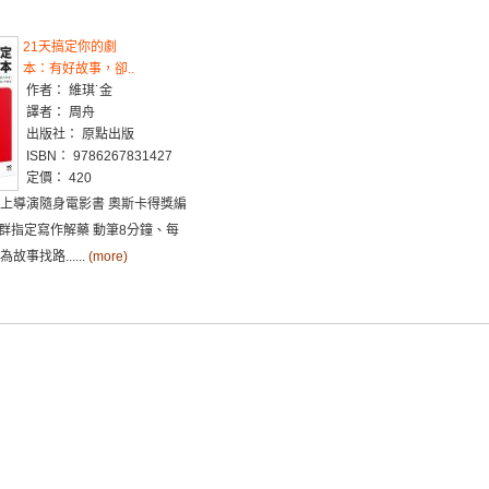
21天搞定你的劇
本：有好故事，卻..
作者： 維琪˙金
譯者： 周舟
出版社： 原點出版
ISBN： 9786267831427
定價： 420
線上導演隨身電影書 奧斯卡得獎編
群指定寫作解藥 動筆8分鐘、每
故事找路......
(more)