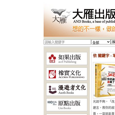
依 關鍵字 - 
光說不夠，「改
建言，救你的故
賣，一寫就能賣！