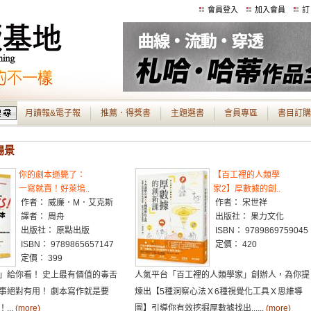
會員登入
加入會員
訂
月讀報&電子報
推薦．得獎書
主題選書
會員專區
書目訂購
場景
你的劇本遜斃了：
【百工裡的人類學
一寫就賣！好萊塢..
家2】厚數據的創..
作者： 威廉．M．艾克斯
作者： 宋世祥
譯者： 周舟
出版社： 果力文化
出版社： 原點出版
ISBN： 9789869759045
ISBN： 9789865657147
定價： 420
定價： 399
」給你看！ 史上最有價值的毒舌
人氣平台「百工裡的人類學家」創辦人，為你提
事絕對有用！ 劇本寫作就是要
煉出【5種洞察心法Ｘ6種視覺化工具Ｘ思維導
...
(more)
圖】引導你有效挖掘厚數據找出......
(more)