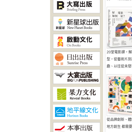
20堂電影課，
型，從藝術片到
趣、以往從未發現
從品牌創新、體
地方創生 都需要