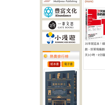
(more)
35年就這本！
劇、好萊塢編劇
天3小時，9分鐘為
熱賣排行榜
紙本書
電子書