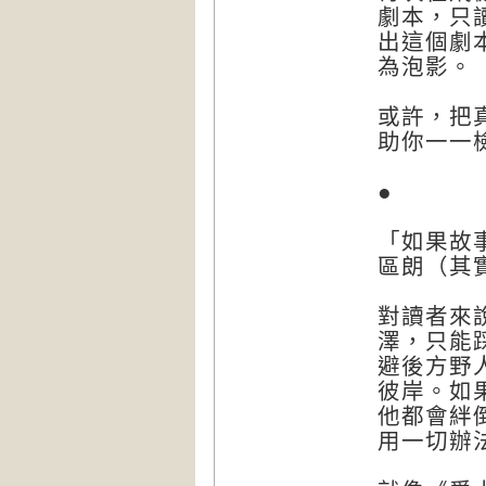
劇本，只
出這個劇
為泡影。
或許，把
助你一一
●
「如果故
區朗（其
對讀者來
澤，只能
避後方野
彼岸。如
他都會絆
用一切辦