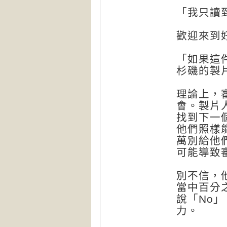
「我只讀
歡迎來到
「如果這
杉磯的製
理論上，
會。製片
找到下一個《
他們照樣
萬別給他
可能導致
別不信，
當中百分
說「No
力。