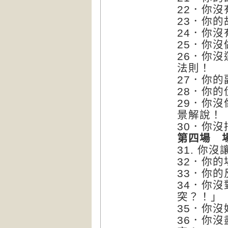
22．你
23．你
24．你
25．你
26．你沒運
法則！
27．你
28．你
29．你沒
景解說！
30．你
第四場
31. 你
32．你
33．你
34．你
突？！」
35．你
36．你