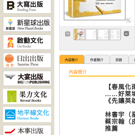
內容簡介
作者簡介
目錄
內容簡介
【春風化
……好萊
《先讓英
林書宇（
蔡宗翰（
推薦