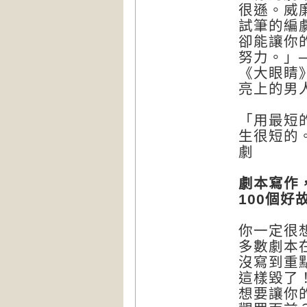
很遜。威
試筆的編
卻能讓你
努力。」──
《大眼睛
亮上的男
「用最短
生很短的
劇
劇本寫作
100
個好
你一定很
多數劇本
沒寫到重
這樣毀了
想要讓你