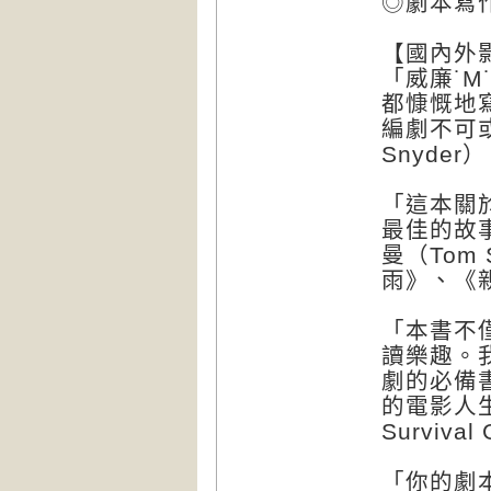
◎劇本寫
【國內外
「威廉˙
M
都慷慨地
編劇不可或
Snyde
「這本關
最佳的故
曼（Tom
雨》、《
「本書不
讀樂趣。
劇的必備
的電影人生存
Surviva
「你的劇