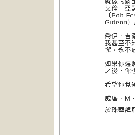
就像《爵士
艾倫．亞瑟〔
〔Bob 
Gideon
喬伊．吉
我甚至不
懈，永不
如果你遵
之後，你
希望你覺
威廉．M
於珠華譚