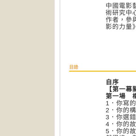
中國電影
術研究中
作者，參
影的力量
目錄
自序
【第一幕
第一場 
1．你寫
2．你的
3．你選
4．你的
5．你的