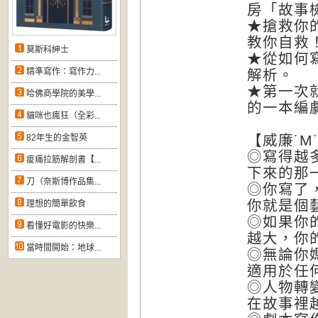
房「故事
★搶救你
教你自救
莫斯科紳士
★從如何
精準寫作：寫作力...
解析。
★第一次
哈佛商學院的美學...
的一本編
貓咪也瘋狂（全彩...
【威廉˙
M
82年生的金智英
◎寫得越
痠痛拉筋解剖書【...
下來的那
刀（奈斯博作品集...
◎你寫了
你就是個
理想的簡單飲食
◎如果你
看懂好電影的快樂...
越大，你
當時間開始：地球...
◎無論你
適用於任
◎人物轉
在故事裡