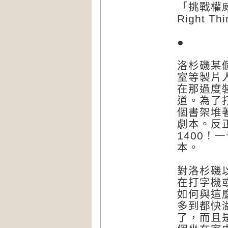
「挑戰權威
Right Th
●
洛杉磯某
室等製片
在那過度
道。為了
個書架堆
劇本。反
1400
本。
對洛杉磯
在打字機
如何與這
多到都快
了，而且