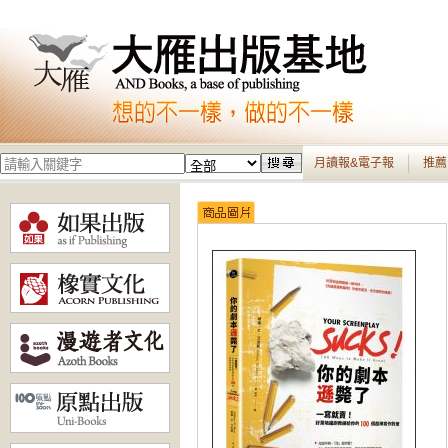
月讀報&電子報
推薦