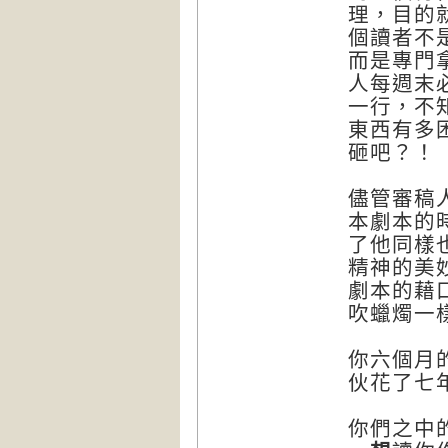
理，目的
個讀者不
而是專門
人每週末
一行，不
東西有多
砸吧？！
儘管審稿
本劇本的
了他同樣
精神的美
劇本的藉
吹蠟燭一
你六個月
伙花了七
你們之中