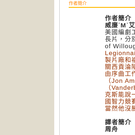
作者簡介
作者簡介
威廉
˙
M
˙
美國編劇
長片，分別是《
of Will
Legionna
製片廠和
關西貢淪陷的
由序曲工作室
（Jon 
（Vande
克斯能說
國智力競賽
當然他沒
譯者簡介
周舟