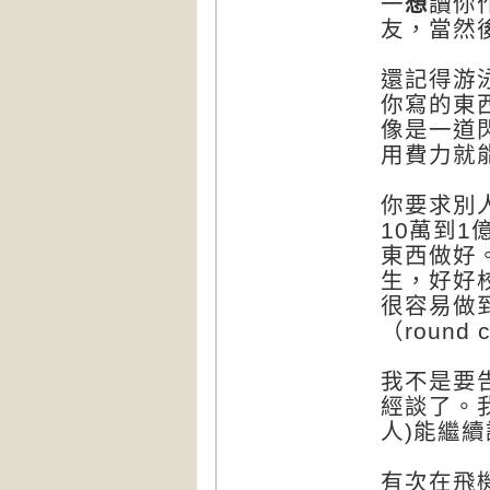
一
想
讀你
友，當然
還記得游
你寫的東
像是一道
用費力就
你要求別
10萬到
東西做好
生，好好
很容易做
（round
我不是要
經談了。
人)能繼
有次在飛