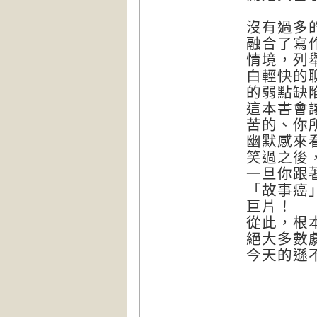
沒有過多
融合了寫
情境，列
白輕快的
的弱點缺
這本書會
苦的、你
幽默感來
笑過之後
一旦你跟
「故事癌
巨片！
從此，根
絕大多數
今天的遜