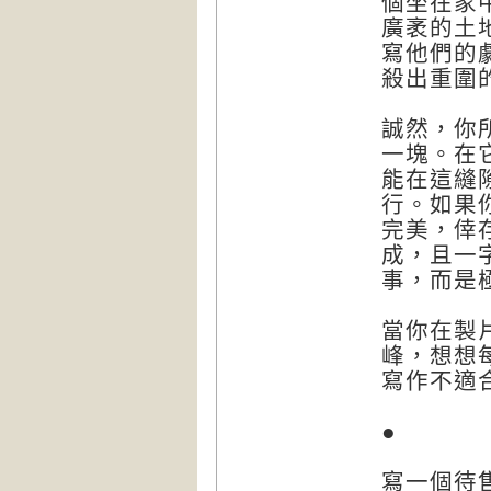
個坐在家
廣袤的土
寫他們的
殺出重圍
誠然，你
一塊。在
能在這縫
行。如果
完美，倖
成，且一
事，而是
當你在製
峰，想想
寫作不適
●
寫一個待