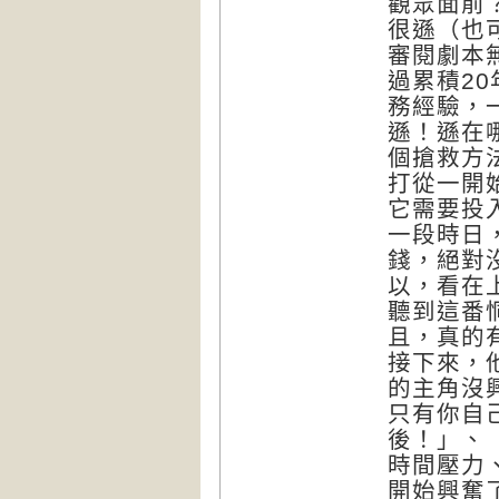
觀眾面前
很遜（也
審閱劇本
過累積2
務經驗，
遜！遜在
個搶救方
打從一開
它需要投
一段時日
錢，絕對
以，看在
聽到這番
且，真的
接下來，
的主角沒
只有你自
後！」、
時間壓力
開始興奮