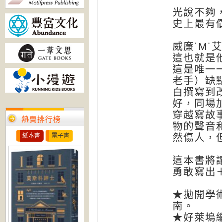
光說不夠
史上最有
威廉˙
M˙
這也就是
這是唯一
老手）缺
白撰寫到
好，同場
穿越寫故
熱賣排行榜
物的聲音
然傷人，
紙本書
電子書
這本書將
勇敢寫出
★拋開學
南。
★好萊塢