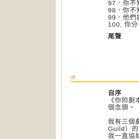
97．你
98．你
99．他
100. 
尾聲
序
自序
《你的劇
個念頭。
我有三個劇
Guild
我一直協