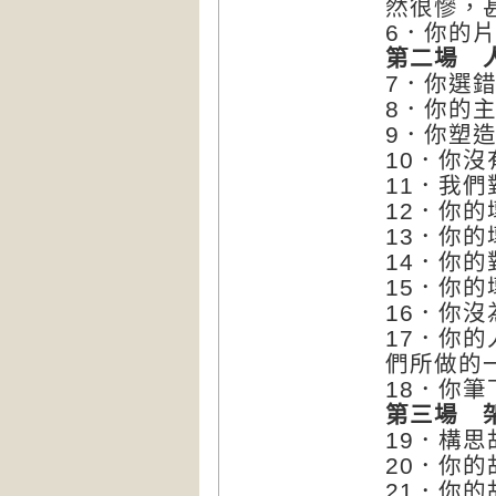
然很慘，
6．你的
第二場 
7．你選
8．你的
9．你塑
10．你
11．我
12．你
13．你
14．你
15．你
16．你
17．你
們所做的
18．你
第三場 
19．構
20．你
21．你