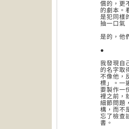
償的，更
的劇本。
是犯同樣
抽一口氣
是的，他
●
我發現自
的名字取
不像他，
標」。一
要製作一
裡之前，
細節問題
構，而不
忘了檢查
書。