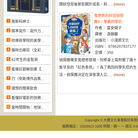
開妖怪背後那些關於成長、和......
(more)
鬼燈君的妖怪偵探
莫斯科紳士
團4：學霸同學的..
作者： 富安陽子
精準寫作：寫作力...
譯者： 游韻馨
出版社： 小漫遊文化
哈佛商學院的美學...
ISBN： 9786267837177
貓咪也瘋狂（全彩...
定價： 350
82年生的金智英
偵探團專家鬼燈君發現，阿修身上竟附著了幾十
隻罕見的「紅色卷貝」！為了救回同學失控的生
痠痛拉筋解剖書【...
活，偵探團決定在深夜潛入公......
(more)
刀（奈斯博作品集...
理想的簡單飲食
看懂好電影的快樂...
當時間開始：地球...
Copyright © 大雁文化事業股份有限公司
服務電話： (02)8913-1005 時間：週一 ～ 週五 9:0