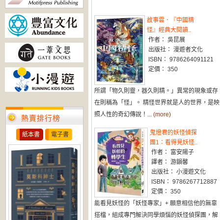
故事雲．『中國精
怪』經典大閱讀..
作者： 吳昆展
出版社： 漫遊者文化
ISBN： 9786264091121
定價： 350
所謂「物久則靈，器久則精。」異常的現象或存
在則稱為「怪」。 精怪世界就是人的世界，是映
照人性的奇幻傳說！...
(more)
熱賣排行榜
鬼燈君的妖怪偵探
紙本書
電子書
團1：看得見妖怪..
作者： 富安陽子
譯者： 游韻馨
出版社： 小漫遊文化
ISBN： 9786267712887
定價： 350
能看見妖怪的「妖怪專家」+ 願意相信他的無辜
搭檔，組成專門解決同學煩惱的妖怪偵探團，解