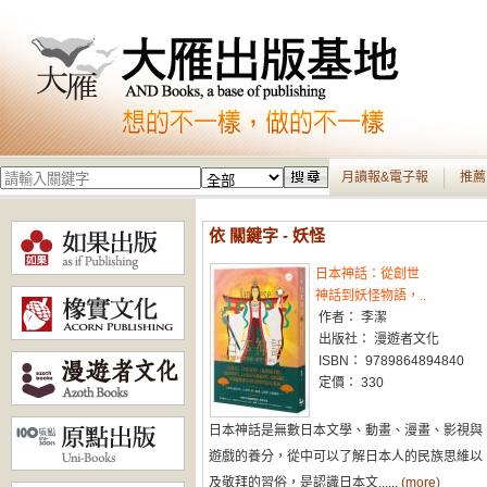
月讀報&電子報
推薦
依 關鍵字 - 妖怪
日本神話：從創世
神話到妖怪物語，..
作者： 李潔
出版社： 漫遊者文化
ISBN： 9789864894840
定價： 330
日本神話是無數日本文學、動畫、漫畫、影視與
遊戲的養分，從中可以了解日本人的民族思維以
及敬拜的習俗，是認識日本文......
(more)