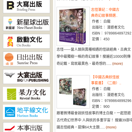
志怪筆記：中國古
典奇幻故事精選..
作者： 白龍
出版社： 漫遊者文化
ISBN： 9789864897292
定價： 450
志怪——當人類與異種相遇的怪談經典，古典文
學中最獨樹一格的奇幻故事！搜遍近10000則傳
奇記載，寫就最異色、最奇想的......
(more)
【中國古典妖怪故
事套書】（二冊）..
作者： 白龍
出版社： 漫遊者文化
ISBN： 9789864899296
定價： 900
跟著微博最會說妖怪故事的博主白龍，一起悠遊
古代奇幻世界中 人與妖的多重宇宙！ 搜遍39部
國志怪經典，提煉64大主題......
(more)