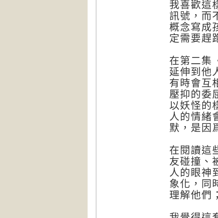
我喜歡這
訊號，而
概念寫成
定需要趕
在第二集
延伸到他
有時會互
壓抑的委
以妖怪的
人的情緒
默，是因
在閱讀這
友碰撞、
人的眼神
象化，同
理解他們
我覺得這