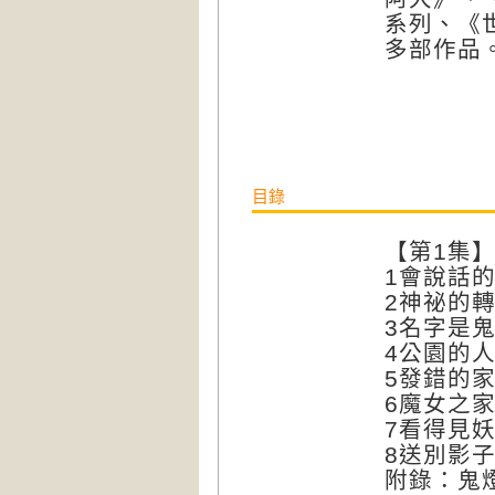
系列、《
多部作品。部落
目錄
【第1集
1會說話
2神祕的
3名字是
4公園的
5發錯的
6魔女之
7看得見
8送別影
附錄：鬼燈