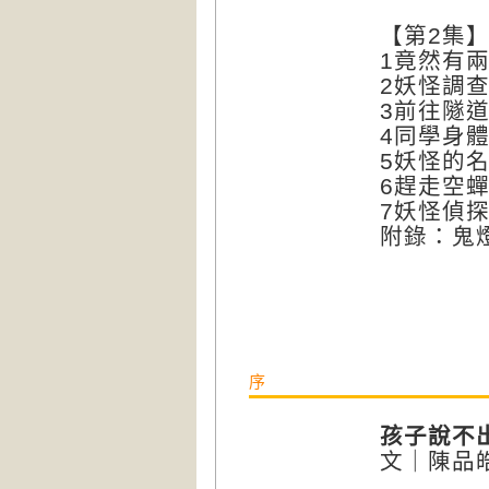
【第2集
1竟然有
2妖怪調
3前往隧
4同學身
5妖怪的
6趕走空
7妖怪偵
附錄：鬼燈
序
孩子說不
文｜陳品