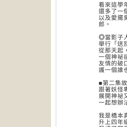
看來這學
還多了一
以及愛擺
郎。
◎
當影子
舉行「送
從那天起
一個神祕
友情的破
護一個誰
■第二集
跟著妖怪
展開神祕
一起想辦
我是橋本
升上四年