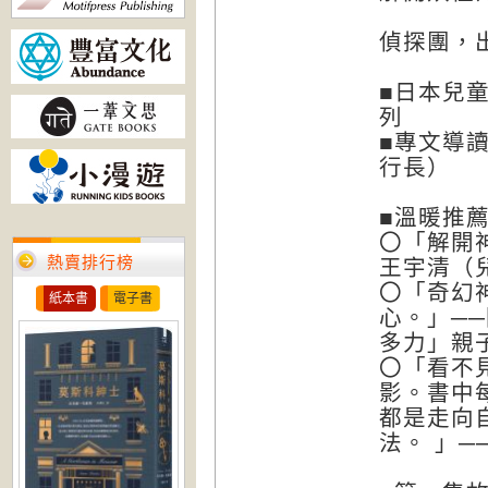
偵探團，
■日本兒
列
■專文導
行長）
■溫暖推
〇「解開
熱賣排行榜
王宇清（
〇「奇幻
紙本書
電子書
心。」─
多力」親
〇「看不
影。書中
都是走向
法。 」