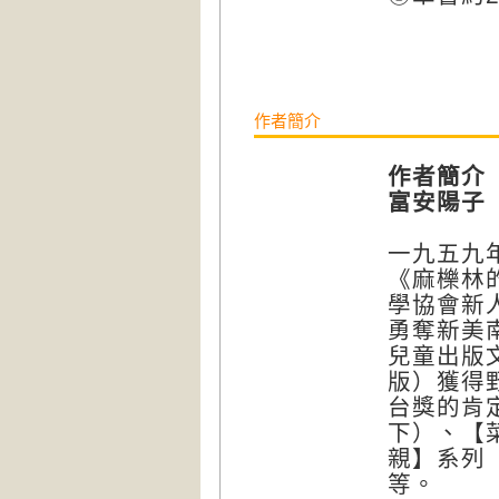
作者簡介
作者簡介
富安陽子（T
一九五九
《麻櫟林
學協會新
勇奪新美
兒童出版
版）獲得
台獎的肯
下）、【
親】系列
等。