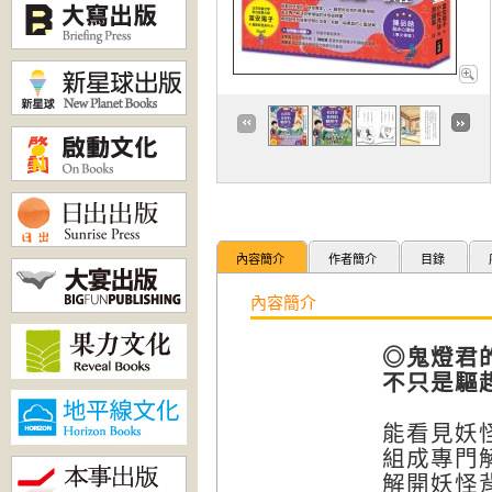
內容簡介
作者簡介
目錄
內容簡介
◎鬼燈君
不只是驅
能看見妖
組成專門
解開妖怪