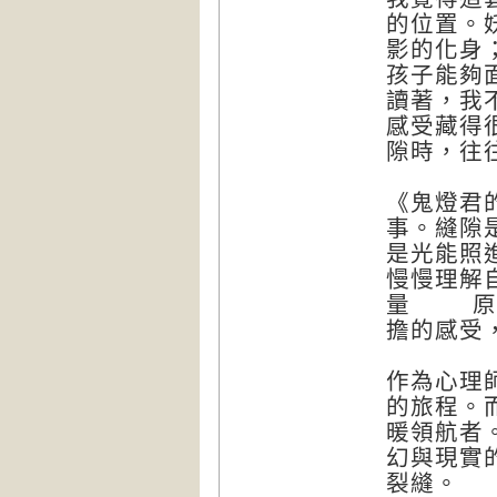
的位置。
影的化身
孩子能夠
讀著，我
感受藏得
隙時，往
《鬼燈君
事。縫隙
是光能照
慢慢理解
量 原來
擔的感受
作為心理
的旅程。
暖領航者
幻與現實
裂縫。