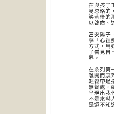
在與孩子
易忽略的
笑背後的
以啓齒、
富安陽子
摹「心裡
方式，用
子看見自
界。
在系列第
離開而感
輕鬆帶過
無聲處，
呈現出我
不是來嚇
是還不知