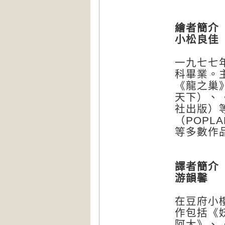
繪者簡介
小松良佳（K
一九七七
科畢業。
《龍之巢
天下）、
社出版）
（POP
等多數作
譯者簡介
游韻馨
在豆府小
作包括《
阿大》、