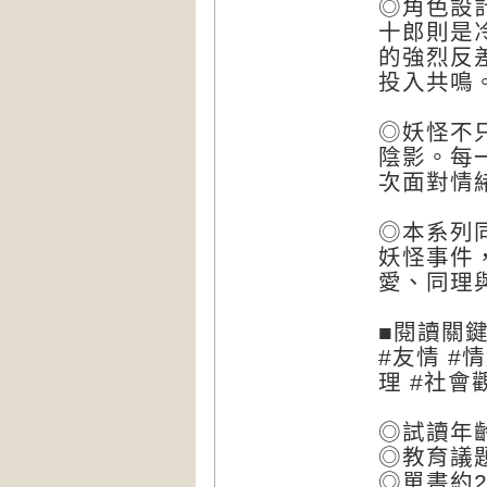
◎角色設
十郎則是
的強烈反
投入共鳴
◎妖怪不
陰影。每
次面對情
◎本系列
妖怪事件
愛、同理
■閱讀關
#友情 #
理 #社會
◎試讀年齡
◎教育議
◎單書約