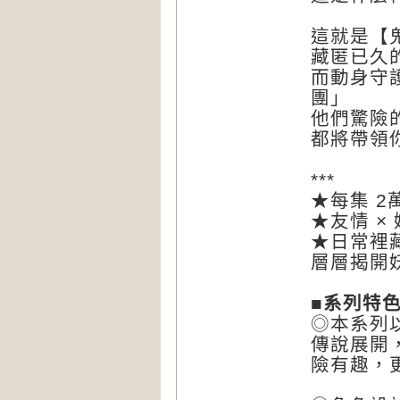
這就是【
藏匿已久
而動身守
團」
他們驚險
都將帶領
***
★每集 
★友情 ×
★日常裡
層層揭開
■
系列特
◎本系列
傳說展開
險有趣，