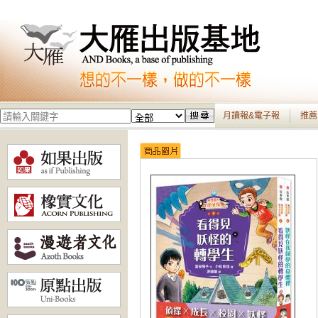
月讀報&電子報
推薦