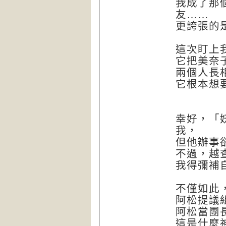
我成了那
友……
更誇張的
這次盯上
它把美奈
兩個人長
它根本想
幸好，「
我，
但他辦事
不過，越
我得彌補
不僅如此
阿松提議
阿松當團
這是什麼