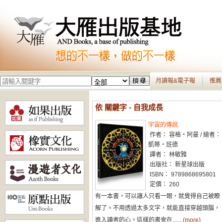
月讀報&電子報
推薦
依 關鍵字 - 自我成長
宇宙的傳說
作者： 容格‧阿曼 / 繪者：
凱蒂‧班德
譯者： 林敏雅
出版社： 新星球出版
ISBN： 9789868695801
定價： 260
有一本書，可以讓人只看一眼，就覺得自己被瞭
解了。不用透過太多文字，就能直接穿越頭腦，
進入讀者的心。這樣的書會在......
(more)