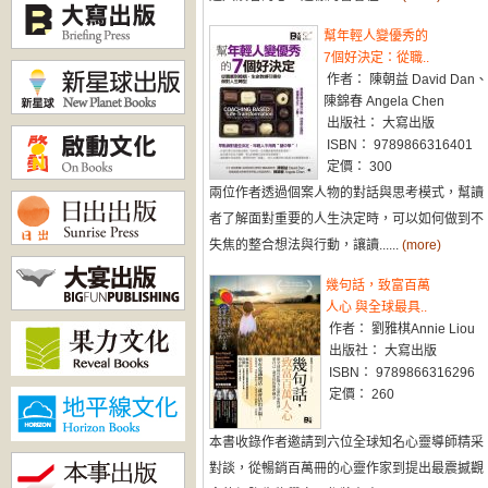
幫年輕人變優秀的
7個好決定：從職..
作者： 陳朝益 David Dan、
陳錦春 Angela Chen
出版社： 大寫出版
ISBN： 9789866316401
定價： 300
兩位作者透過個案人物的對話與思考模式，幫讀
者了解面對重要的人生決定時，可以如何做到不
失焦的整合想法與行動，讓讀......
(more)
幾句話，致富百萬
人心 與全球最具..
作者： 劉雅棋Annie Liou
出版社： 大寫出版
ISBN： 9789866316296
定價： 260
本書收錄作者邀請到六位全球知名心靈導師精采
對談，從暢銷百萬冊的心靈作家到提出最震撼觀