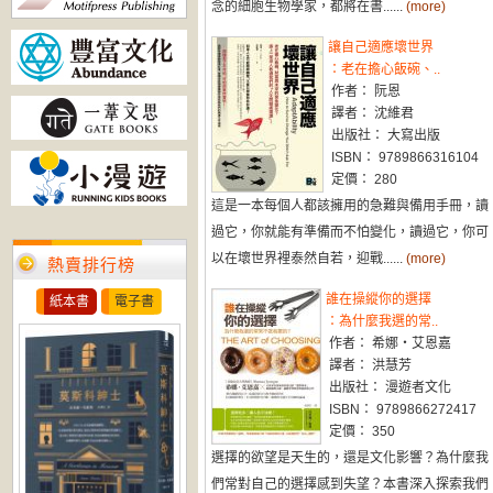
念的細胞生物學家，都將在書......
(more)
讓自己適應壞世界
：老在擔心飯碗、..
作者： 阮恩
譯者： 沈維君
出版社： 大寫出版
ISBN： 9789866316104
定價： 280
這是一本每個人都該擁用的急難與備用手冊，讀
過它，你就能有準備而不怕變化，讀過它，你可
以在壞世界裡泰然自若，迎戰......
(more)
熱賣排行榜
誰在操縱你的選擇
紙本書
電子書
：為什麼我選的常..
作者： 希娜‧艾恩嘉
譯者： 洪慧芳
出版社： 漫遊者文化
ISBN： 9789866272417
定價： 350
選擇的欲望是天生的，還是文化影響？為什麼我
們常對自己的選擇感到失望？本書深入探索我們