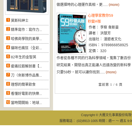
做選擇時的心理運作真相，更......
(more)
心理學家教你59
莫斯科紳士
秒變A咖
作者： 李察 韋斯曼
精準寫作：寫作力...
譯者： 洪慧芳
哈佛商學院的美學...
出版社： 漫遊者文化
ISBN： 9789866858925
貓咪也瘋狂（全彩...
定價： 320
82年生的金智英
作者從各種不同的行為科學領域，蒐集了數百份
研究結果，開發出真正能讓人迅速改變的新科學
痠痛拉筋解剖書【...
只要59秒，就可以讓你找到......
(more)
刀（奈斯博作品集...
理想的簡單飲食
當前第 1 / 6 頁
看懂好電影的快樂...
當時間開始：地球...
Copyright © 大雁文化事業股份有限公司
服務電話： (02)8913-1005 時間：週一 ～ 週五 9:0