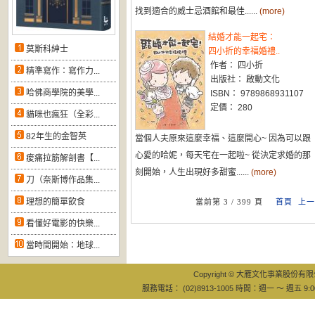
找到適合的威士忌酒館和最佳......
(more)
結婚才能一起宅：
莫斯科紳士
四小折的幸福婚禮..
作者： 四小折
精準寫作：寫作力...
出版社： 啟動文化
哈佛商學院的美學...
ISBN： 9789868931107
定價： 280
貓咪也瘋狂（全彩...
82年生的金智英
當個人夫原來這麼幸福、這麼開心~ 因為可以跟
心愛的哈妮，每天宅在一起啦~ 從決定求婚的那
痠痛拉筋解剖書【...
刻開始，人生出現好多甜蜜......
(more)
刀（奈斯博作品集...
理想的簡單飲食
當前第 3 / 399 頁
首頁
上一
看懂好電影的快樂...
當時間開始：地球...
Copyright © 大雁文化事業股份有限公司
服務電話： (02)8913-1005 時間：週一 ～ 週五 9:0