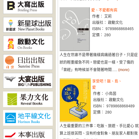
愛、不愛都有病
作者： 艾莉
出版社： 啟動文化
ISBN： 9789868868465
定價： 280
人生在世誰不是帶著幾樣病痛過著日子，只是症
狀的輕重緩急不同。戀愛也是一樣，受了傷的
「曾經」有時候並不會隨著時間......
(more)
享受吧！飯、島、
愛
作者： 小鳥茵
出版社： 啟動文化
ISBN： 9789868868489
定價： 280
人生最重要的三件事：吃飯、旅遊、手比愛心 就
算上班很苦悶、沒有約會對象、朋友家人都對我