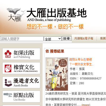
月讀報&電子報
推薦
依 搜尋結果
請問么零么在哪裡
？一個北京女學生..
作者： 張昊
出版社： 啟動文化
ISBN： 9789868868427
定價： 280
24歲的漂亮研究生，張昊 是河南大學直接保送
京中國傳媒大學研究所的資優生 她以交流生身份
來台，其實是被同學交付......
(more)