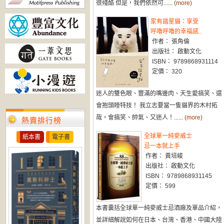
很殘酷 但是，我們依然可......
(more)
家有諧星貓：享受
呼嚕呼嚕的幸福感..
作者： 張角倫
出版社： 啟動文化
ISBN： 9789868931114
定價： 320
迷人的雙色眼、豐滿的嘴邊肉、天生愛搞笑、還
會抱頭睡特技！ 我立志要當一隻貓界的木村拓
哉，會搞笑、帥氣、又迷人！......
(more)
熱賣排行榜
全球單一純麥威士
紙本書
電子書
忌一本就上手
作者： 黃培峻
出版社： 啟動文化
ISBN： 9789868931145
定價： 599
本書囊括全球單一純麥威士忌酒廠及單品介紹，
並詳細解說如何在日本、台灣、香港、中國大陸