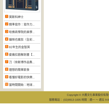
莫斯科紳士
精準寫作：寫作力...
哈佛商學院的美學...
貓咪也瘋狂（全彩...
82年生的金智英
痠痛拉筋解剖書【...
刀（奈斯博作品集...
理想的簡單飲食
看懂好電影的快樂...
當時間開始：地球...
Copyright © 大雁文化事業股份有限公司
服務電話： (02)8913-1005 時間：週一 ～ 週五 9:0