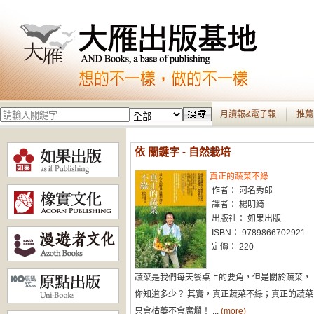
月讀報&電子報
推薦
依 關鍵字 - 自然栽培
真正的蔬菜不綠
作者： 河名秀郎
譯者： 楊明綺
出版社： 如果出版
ISBN： 9789866702921
定價： 220
蔬菜是我們每天餐桌上的要角，但是關於蔬菜，
你知道多少？ 其實，真正蔬菜不綠；真正的蔬菜
只會枯萎不會腐爛！ ...
(more)