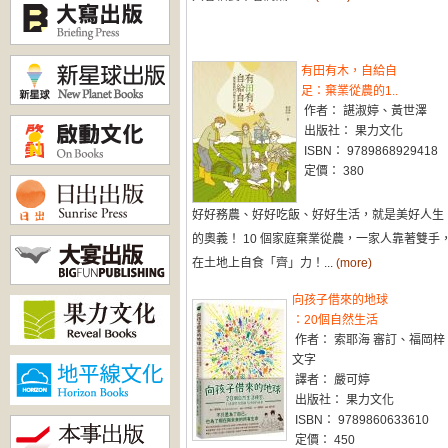
有田有木，自給自
足：棄業從農的1..
作者： 諶淑婷、黃世澤
出版社： 果力文化
ISBN： 9789868929418
定價： 380
好好務農、好好吃飯、好好生活，就是美好人生
的奧義！ 10 個家庭棄業從農，一家人靠著雙手
在土地上自食「齊」力！...
(more)
向孩子借來的地球
：20個自然生活
作者： 索耶海 審訂、福岡梓
文字
譯者： 嚴可婷
出版社： 果力文化
ISBN： 9789860633610
定價： 450