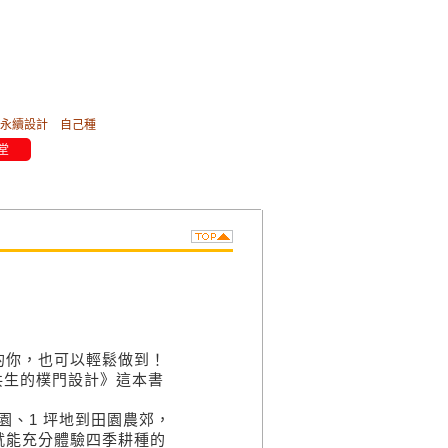
永續設計
自己種
堂
的你，也可以輕鬆做到！
共生的樸門設計》這本書
園、1 坪地到田園農郊，
就能充分體驗四季耕種的