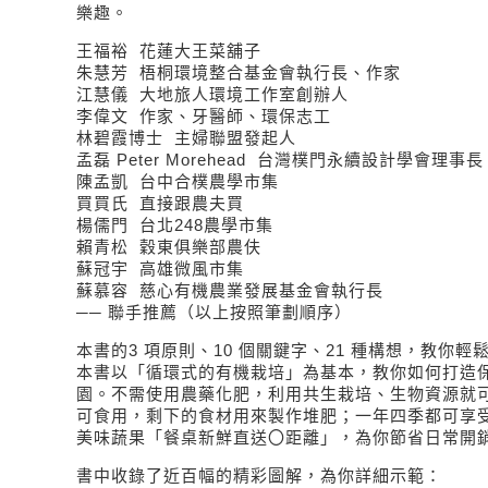
樂趣。
王福裕 花蓮大王菜舖子
朱慧芳 梧桐環境整合基金會執行長、作家
江慧儀 大地旅人環境工作室創辦人
李偉文 作家、牙醫師、環保志工
林碧霞博士 主婦聯盟發起人
孟磊 Peter Morehead 台灣樸門永續設計學會理事長
陳孟凱 台中合樸農學市集
買買氏 直接跟農夫買
楊儒門 台北248農學市集
賴青松 穀東俱樂部農伕
蘇冠宇 高雄微風市集
蘇慕容 慈心有機農業發展基金會執行長
── 聯手推薦（以上按照筆劃順序）
本書的3 項原則、10 個關鍵字、21 種構想，教你
本書以「循環式的有機栽培」為基本，教你如何打造
園。不需使用農藥化肥，利用共生栽培、生物資源就
可食用，剩下的食材用來製作堆肥；一年四季都可享
美味蔬果「餐桌新鮮直送〇距離」，為你節省日常開
書中收錄了近百幅的精彩圖解，為你詳細示範：