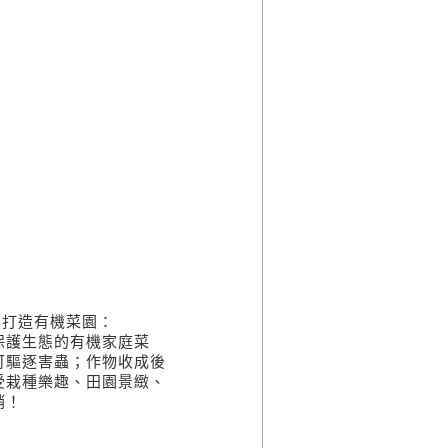
輕鬆打造有機菜園：
保護生態的有機家庭菜
可驅逐害蟲；作物收成後
受栽種樂趣、田園景緻、
銷！