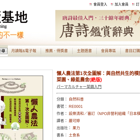
會員登入
加入會員
訂
月讀報&電子報
推薦．得獎書
主題選書
會員專區
書目訂購
懶人農法第1次全圖解：與自然共生的樸
菜園、綠能農舍
(絶版)
パーマカルチャー菜園入門
分類：
自然科普
書號：
RE0001
作者：
設樂清和／審訂（NPO非營利組織「日本
譯者：
嚴可婷
出版社：
果力
書系：
土食系