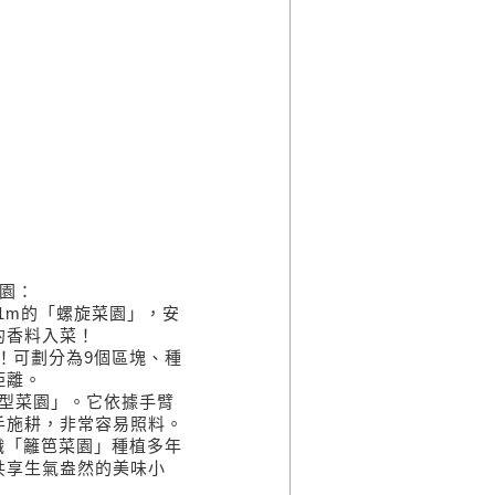
園：
1m的「螺旋菜園」，安
的香料入菜！
手！可劃分為9個區塊、種
距離。
孔型菜園」。它依據手臂
手施耕，非常容易照料。
織「籬笆菜園」種植多年
共享生氣盎然的美味小