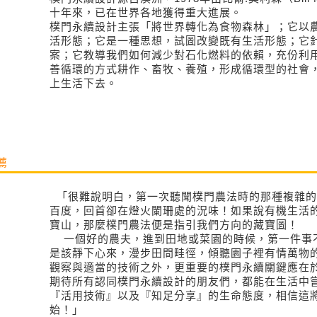
十年來，已在世界各地獲得重大進展。
樸門永續設計主張「將世界轉化為食物森林」；它以
活形態；它是一種思想，試圖改變既有生活形態；它
案；它教導我們如何減少對石化燃料的依賴，充份利
善循環的方式耕作、畜牧、養殖，形成循環型的社會
上生活下去。
薦
「很難說明白，第一次聽聞樸門農法時的那種複雜的
百度，回首卻在燈火闌珊處的況味！如果說有機生活
寶山，那麼樸門農法便是指引我們方向的藏寶圖！
一個好的農夫，進到田地或菜園的時候，第一件事
是該靜下心來，漫步田間畦徑，傾聽園子裡有情萬物
觀察與適當的技術之外，更重要的樸門永續關鍵應在
期待所有認同樸門永續設計的朋友們，都能在生活中
『活用技術』以及『知足分享』的生命態度，相信這
始！」