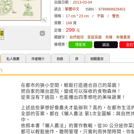
出版日期：
2013-03-04
語言：
繁體中文
ISBN：
9789868929401
規格：
17 cm * 23 cm / 平裝 / 雙色
頁數：
168
頁
299
定價：
元
關鍵字：
自然栽培
家庭菜園
有機
有機農業
哪裡買：
博客來
誠品
金石
名人推薦
作者簡介
目錄
序
相關書目
介
在都市的狹小空間，輕鬆打造適合自己的菜園！
把自家的陽台庭院，變成可以採收的食物森林！
從來沒有下過田，也能種出四季想吃的美味蔬果！
上述這些夢想好像農夫才能辦到？真的，在都市生活
全部的答案，都在《懶人農法 第1次全圖解：與自然
中。
依照本書「懶人農法」的實作教戰，從30 公分迷你菜
都可以輕鬆施作、聰明管理，只需利用休閒時間，你