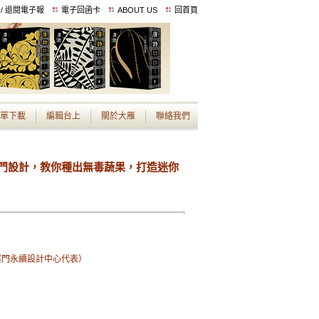
 / 退閱電子報
電子回函卡
ABOUT US
回首頁
單下載
編輯台上
關於大雁
聯絡我們
門設計，教你種出無毒蔬果，打造迷你
樸門永續設計中心代表）