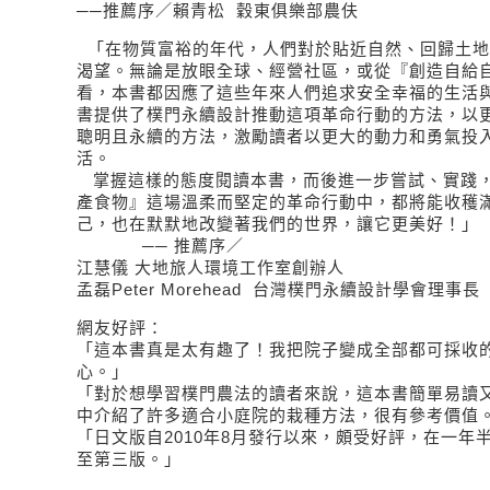
──推薦序／賴青松 穀東俱樂部農伕
「在物質富裕的年代，人們對於貼近自然、回歸土地
渴望。無論是放眼全球、經營社區，或從『創造自給
看，本書都因應了這些年來人們追求安全幸福的生活
書提供了樸門永續設計推動這項革命行動的方法，以
聰明且永續的方法，激勵讀者以更大的動力和勇氣投
活。
掌握這樣的態度閱讀本書，而後進一步嘗試、實踐，
產食物』這場溫柔而堅定的革命行動中，都將能收穫
己，也在默默地改變著我們的世界，讓它更美好！」
── 推薦序／
江慧儀 大地旅人環境工作室創辦人
孟磊Peter Morehead 台灣樸門永續設計學會理事長
網友好評：
「這本書真是太有趣了！我把院子變成全部都可採收
心。」
「對於想學習樸門農法的讀者來說，這本書簡單易讀
中介紹了許多適合小庭院的栽種方法，很有參考價值
「日文版自2010年8月發行以來，頗受好評，在一年
至第三版。」