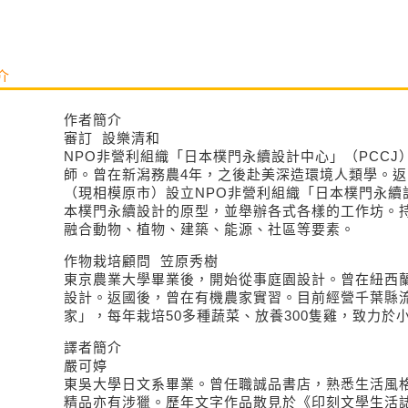
介
作者簡介
審訂 設樂清和
NPO非營利組織「日本樸門永續設計中心」（PCCJ
師。曾在新潟務農4年，之後赴美深造環境人類學。
（現相模原市）設立NPO非營利組織「日本樸門永續
本樸門永續設計的原型，並舉辦各式各樣的工作坊。
融合動物、植物、建築、能源、社區等要素。
作物栽培顧問 笠原秀樹
東京農業大學畢業後，開始從事庭園設計。曾在紐西
設計。返國後，曾在有機農家實習。目前經營千葉縣
家」，每年栽培50多種蔬菜、放養300隻雞，致力於
譯者簡介
嚴可婷
東吳大學日文系畢業。曾任職誠品書店，熟悉生活風
精品亦有涉獵。歷年文字作品散見於《印刻文學生活