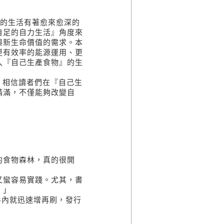
的生活有著愈來愈深的
自足的自力生活』角度來
與新生命價值的需求。本
更有效率的能源運用、更
入『自己生產食物』的生
相信讀者們在『自己生
滿滿，不僅能夠改變自
的食物森林，真的很開
又蠻容易實踐。尤其，書
。」
半內就迅速增再刷，發行