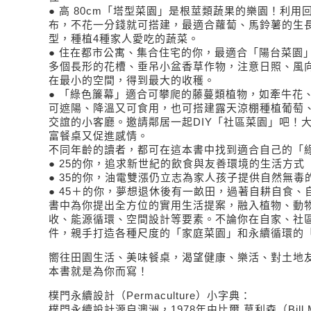
● 高 80cm「塔型菜園」是根莖類蔬果的樂園！利
布，不花一分錢就可搭建，最適合蘿蔔、馬鈴薯的生
型，種植4種家人愛吃的蔬菜。
● 住在都市公寓、集合住宅的你，最適合「陽台菜園
多個長形的花槽、垂吊小盆香草作物，注意日照、風
在最小的空間，得到最大的收穫。
● 「綠色簾幕」適合可攀爬的藤蔓類植物，如牽牛花
可遮陽、降溫又可食用，也可搭建露天涼棚種植葡萄
交誼的小客廳。邀請鄰居一起DIY「社區菜園」吧！
富餐桌又促進感情。
不同年齡的讀者，都可在這本書中找到適合自己的「
● 25的你，追求新世紀的飲食與友善環境的生活方式
● 35的你，油電雙漲仍立志為家人孩子提供自然無毒
● 45＋的你，夢想退休後有一畝田，過著自耕自食、
書中為你提出全方位的實用生活提案，融入植物、動
收、能源循環、空間設計等要素。不論你在自家、社
件，親手打造各種尺度的「家庭菜園」和永續循環的
嚮往田園生活、美味餐桌，渴望健康、樂活、對土地友
本書就是為你而寫！
樸門永續設計（Permaculture）小字典：
樸門永續設計源自澳洲，1978年由比爾.莫利森（Bill M