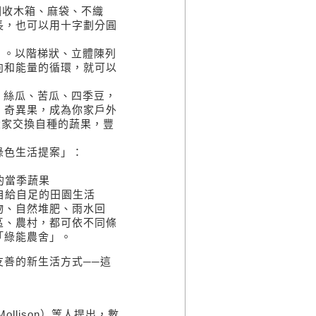
用回收木箱、麻袋、不織
長，也可以用十字劃分圓
」。以階梯狀、立體陳列
向和能量的循環，就可以
、絲瓜、苦瓜、四季豆，
、奇異果，成為你家戶外
大家交換自種的蔬果，豐
綠色生活提案」：
的當季蔬果
自給自足的田園生活
物、自然堆肥、雨水回
區、農村，都可依不同條
「綠能農舍」。
善的新生活方式──這
ollison）等人提出，數