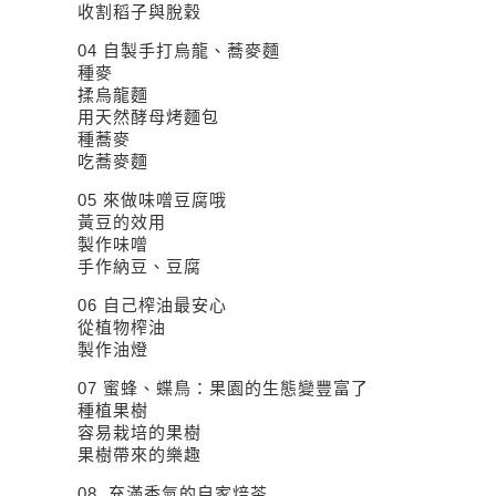
收割稻子與脫穀
04 自製手打烏龍、蕎麥麵
種麥
揉烏龍麵
用天然酵母烤麵包
種蕎麥
吃蕎麥麵
05 來做味噌豆腐哦
黃豆的效用
製作味噌
手作納豆、豆腐
06 自己榨油最安心
從植物榨油
製作油燈
07 蜜蜂、蝶鳥：果園的生態變豐富了
種植果樹
容易栽培的果樹
果樹帶來的樂趣
08 充滿香氣的自家焙茶