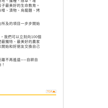
整地、播種、除草、堆
孩子最美好的生命教育。
味噌、漬物、烏龍麵、烤
力所及的項目一步步開始
，我們可以立刻向100個
們最獨特、最美好的農家
以開始和好朋友交換自己
離不再遙遠──自耕自
始！