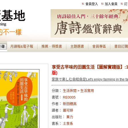
會員登入
加入會員
訂
月讀報&電子報
推薦．得獎書
主題選書
會員專區
書目訂購
享受古早味的田園生活【圖解實踐版】:15
版)
家族で楽しむ自給自足Let's enjoy farming in the fa
分類：
生活休閒 > 生活實用
書號：
RE0005
作者：
新田穗高
譯者：
嚴可婷
出版社：
果力
書系：
土食系