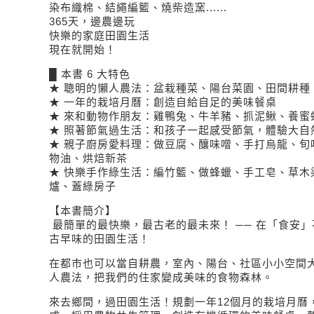
染布織棉、結繩編籃、燒柴造窯......
365天，邊農邊玩
快樂的家庭田園生活
現在就開始！
█ 本書 6 大特色
★ 聰明的懶人農法：盆栽種菜、陽台菜園、田間耕種
★ 一年的栽培月曆：創造自給自足的美味餐桌
★ 來和動物作朋友：雞鴨兔、牛羊豬、抓泥鰍、養蜜
★ 照著節氣過生活：和孩子一起感受節氣，體驗大自
★ 親子廚房愛料理：做豆腐、釀味噌、手打烏龍、旬
物油、烘焙新茶
★ 快樂手作綠生活：編竹籃、做蜂蠟、手工皂、草木
爐、蓋綠房子
【本書簡介】
最簡單的最快樂，最古老的最未來！ ── 在「食安
古早味的田園生活！
在都市也可以當自耕農，室內、陽台、社區小小空間
人農法，把我們的住家變成美味的食物森林。
來去鄉間，過田園生活！規劃一年12個月的栽培月曆