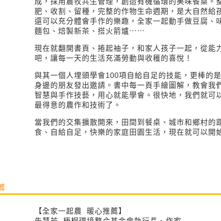
成，採用農牧共生管理，創造有機循環的美味餐桌。
肥、收割、留種，完整的作物生命週期，是大自然給
還可以充分體會手作的樂趣，全家一起動手做豆腐、
麵包、焙製新茶、搭火箭爐⋯⋯
現在就翻開書頁、捲起袖子，和家人孩子一起，從能
吧，讓每一天的生活充滿勞動與收穫的喜悅！
與其一個人埋頭學會100項自給自足的技能，更棒的是
身邊的朋友發出邀請。書中每一頁手繪圖解，教會我
智慧與手作技藝，用心就能學會。很快地，我們就可
最得意的農作和技術了。
當我們的交集擴散開來，田間到餐桌、城市和鄉村的距
食、自給自足，快樂的家庭田園生活，現在就可以開
薦
【全家一起農 暖心推薦】
朱慧芳 梧桐環境整合基金會執行長、作家