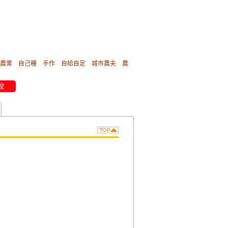
農業
自己種
手作
自給自足
城市農夫
農
堂