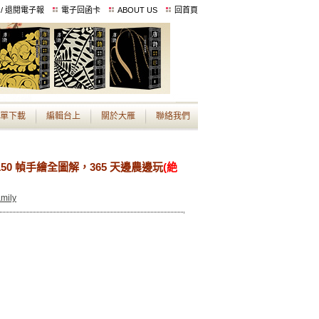
 / 退閱電子報
電子回函卡
ABOUT US
回首頁
單下載
編輯台上
關於大雁
聯絡我們
0 幀手繪全圖解，365 天邊農邊玩
(絶
mily