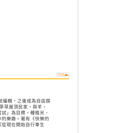
雜誌編輯，之後成為自由撰
的茅草屋頂民家，與羊、
嘗試」為目標，種植米、
中的樂趣。著有《快樂的
《從現在開始自行車生