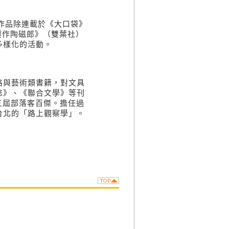
。作品除連載於《大口袋》
製作陶磁郎》（雙葉社）
多樣化的活動。
格與藝術類書籍，對文具
誌》、《聯合文學》等刊
第三屆部落客百傑。擔任過
台北的「路上觀察學」。