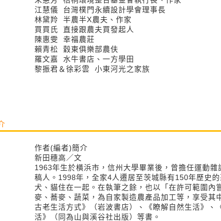
江慧儀 台灣樸門永續設計學會理事長
林黛羚 半農半X農夫、作家
買買氏 直接跟農夫買發起人
陳惠雯 幸福農莊
賴青松 穀東俱樂部農伕
羅文嘉 水牛書店、一方學田
黎振君＆徐彩雲 小東河光之家族
介
作者(編者)簡介
新田穗高／文
1963年生於橫浜市，信州大學畢業後，曾擔任運動
稿人。1998年，全家4人遷居至茨城縣有150年歷史
犬、貓住在一起。在執筆之餘，也以「在許可範圍內
麥、蕎麥、蔬菜，為自家製造農產品加工等，享受其
古老生活方式》（岩波書店）、《瞭解自然生活》、
活》（同為山與溪谷社出版）等書。