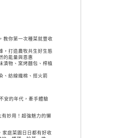
，教你第一次種菜就豐收
蜂，打造農牧共生好生態
然的能量與恩惠
味漬物、窯烤麵包、榨植
染、紡線織棉、搭火箭
」不安的年代，牽手體驗
大有妙用！超強魅力的懶
，家庭菜園日日都有好收