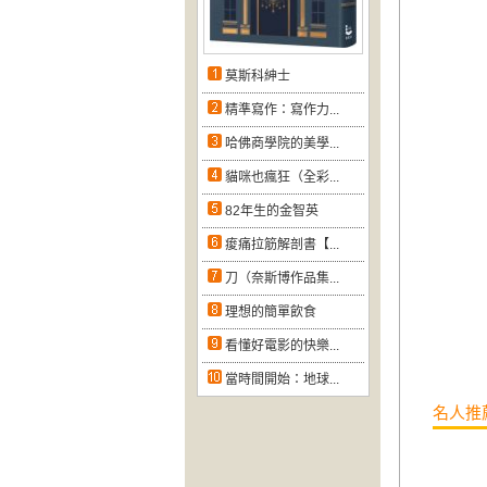
莫斯科紳士
精準寫作：寫作力...
哈佛商學院的美學...
貓咪也瘋狂（全彩...
82年生的金智英
痠痛拉筋解剖書【...
刀（奈斯博作品集...
理想的簡單飲食
看懂好電影的快樂...
當時間開始：地球...
名人推