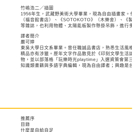
竹嶋浩二／插圖
1956年生，武藏野美術大學畢業，現為自由插畫家
（福音館書店）、《SOTOKOTO》（木樂舍）、《
等雜誌，也利用物體、太陽能板製作懸掛吊飾，進行
譯者簡介
嚴可婷
東吳大學日文系畢業。曾任職誠品書店，熟悉生活風
精品亦有涉獵。歷年文字作品散見於《印刻文學生活
物，並以部落格「玩樂時光playtime」入選資策會
知識類書籍與多語字典編輯，現為自由譯者；興趣是
推薦序
目錄
什麼是自給自足