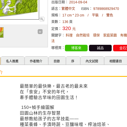
出版日期：
2014-09-04
語言：
繁體中文
ISBN：
9789868929470
規格：
17 cm * 23 cm / 平裝 / 雙色
頁數：
136
頁
320
定價：
元
關鍵字：
料理
自然栽培
環保
家庭菜園
有機
法
哪裡買：
博客來
誠品
金石
名人推薦
作者簡介
目錄
序
內文試閱
相關書目
介
最簡單的最快樂，最古老的最未來
在「食安」不安的年代，
牽手體驗古早味的田園生活！
150+幀手繪圖解
田園山林的生存智慧
最想教給孩子的古早技能——
種菜養蜂、手漬時蔬、豆釀味噌、榨油焙茶、