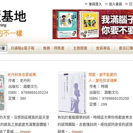
會員登入
加入會員
訂
月讀報&電子報
推薦．得獎書
主題選書
會員專區
書目訂購
史丹利來去夏威夷
想愛，卻不能愛的
作者： 史丹利
人：那些但求魂夢..
出版社： 啟動文化
作者： 時晴
ISBN： 9789869105224
出版社： 啟動文化
定價： 380
ISBN： 9789869105200
定價： 299
的天堂，沒想到這裡真的是天堂
有別於看甄嬛學詩詞，時晴這次帶你用都會男女
始的跳島之旅處處充滿驚喜體驗！
的感情觀點，去看懂詩詞，尋找感同身受的感情
夏威......
(more)
疑慮。...
(more)