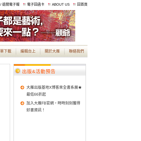
 / 退閱電子報
電子回函卡
ABOUT US
回首頁
單下載
編輯台上
關於大雁
聯絡我們
出版&活動預告
大雁出版基地X博客來全書系展★
最低66折起
加入大雁FB官網，時時刻刻獲得
好書資訊！