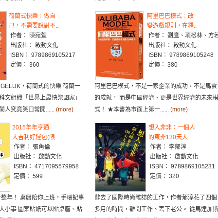
荷蘭式快樂：做自
阿里巴巴模式：改
己，不需要說對不..
變遊戲規則，在釋..
作者： 陳宛萱
作者： 劉鷹、項松林、方
出版社： 啟動文化
出版社： 啟動文化
ISBN： 9789869105217
ISBN： 9789869105248
定價： 360
定價： 380
S GELUK，荷蘭式的快樂 荷蘭一
阿里巴巴模式，不是一家企業的成功，不是馬雲
科文組織「世界上最快樂國家」
的成就， 而是中國經濟、更是世界經濟的未來
人究竟笑口常開......
(more)
式！ ★本書為市面上第一......
(more)
2015羊年亨通
想入非非：一個人
大吉利好運包(限..
的東非130天大
作者： 張角倫
作者： 李郁淳
出版社： 啟動文化
出版社： 啟動文化
ISBN： 4717095579958
ISBN： 9789869105231
定價： 599
定價： 320
5一整年！ 桌曆陪你上班，手帳記事
辭去了國際時尚雜誌的工作，作者郁淳花了四個
大小事 圖案貼紙可以貼桌曆、貼
多月的時間，離開工作、丟下老公。 從馬達加