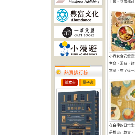
手帳、到處都可貼 還
小資女食安健康
主食、湯品、麵
常菜，有了這一本，
熱賣排行榜
紙本書
電子書
在自律的日常生
是對自己負責，