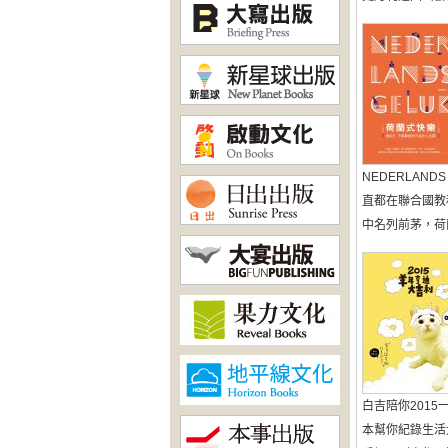
NEDERLAND
直都在聯合國教
中名列前茅，荷蘭
白吉陪你201
本幫你紀錄生活