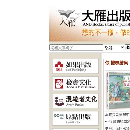
依 搜尋結果
本來只是夢想中
～ 從歐胡島開
史丹利這回出發去了