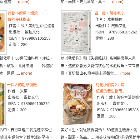
有......
(more)
加、南非、史瓦濟蘭、莫三......
(more)
行動小廚房：燜燒
四十歲，然後呢？
罐的美味指南
作者： 水瓶鯨魚
作者： 致！美好生活促進會
出版社： 啟動文化
出版社： 啟動文化
ISBN： 9789869105262
ISBN： 9789869105255
定價： 280
定價： 280
新救星！ 50道低油料理，沙拉、
以《我愛你》和《失戀雜誌》系列捲席華人書
食、燉飯、養身甜湯…… 各種家
市，透徹都會男女愛情核心的水瓶鯨魚，首次披
通通......
(more)
露，真切點出40歲半熟未滿都會......
(more)
一個人的粗茶淡飯
行動小廚房2：燜
作者： 米果
燒罐的養生指南..
出版社： 啟動文化
作者： 致！美好生活促進
ISBN： 9789869105279
出版社： 啟動文化
定價： 300
ISBN： 9789869105286
定價： 280
活中，自行料理三餐是種幸福也
美好人生，就從飲食開始！ 50道養生暖湯、粥
 這其中還包含了對生活的堅持、
麵、甜湯、茶品…… 用美味時時照料你的繁忙