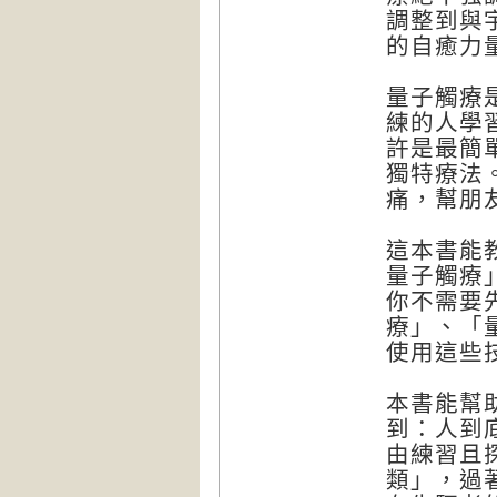
調整到與
的自癒力
量子觸療
練的人學
許是最簡
獨特療法
痛，幫朋
這本書能
量子觸療
你不需要
療」、「量
使用這些
本書能幫
到：人到
由練習且
類」，過