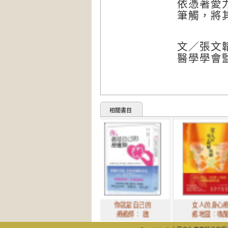
依憑著愛
筆觸，將
文／張文
醫學學會
相關書目
你就是自己的
女人的身心療
療癒師： 啟
癒地圖：喚醒