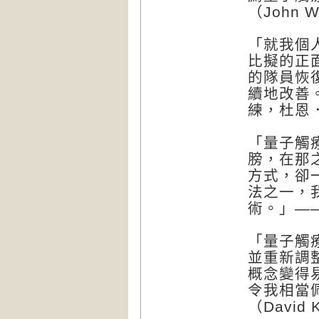
（John W.
「就我個
比擬的正
的隊員恢
續地改善
練，杜恩．嘉
「量子觸
膀，在那
方式，卻
法之一，
術。」——
「量子觸
並重新調
概念變得
令我相當
（David 