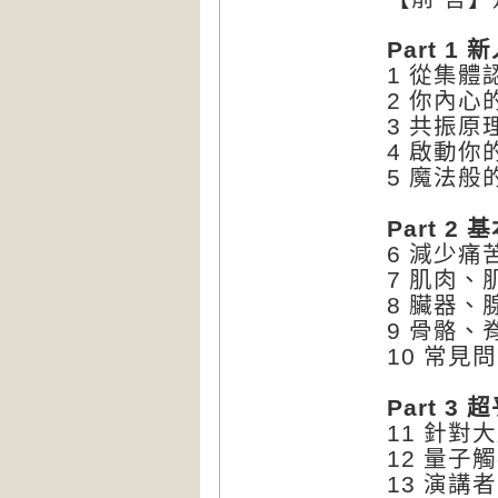
Part 1
1 從集
2 你內
3 共振
4 啟動你
5 魔法般
Part 2
6 減少痛
7 肌肉
8 臟器
9 骨骼、
10 常見問
Part 
11 針對
12 量子
13 演