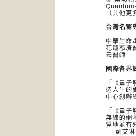
Quantum-
（其他更多
台灣名醫
中華生命
花蓮慈濟
云醫師
國際各界
「《量子
造人生的
中心創辦總監
「《量子
無線的網
質地並有
──劉艾琳博士