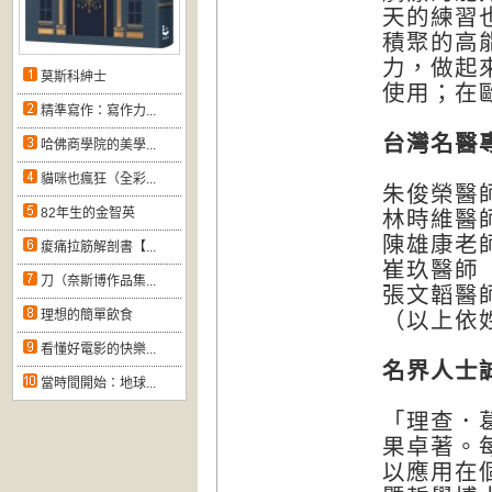
天的練習
積聚的高
力，做起
莫斯科紳士
使用；在
精準寫作：寫作力...
台灣名醫
哈佛商學院的美學...
貓咪也瘋狂（全彩...
朱俊榮醫
82年生的金智英
林時維醫
陳雄康老
痠痛拉筋解剖書【...
崔玖醫師
刀（奈斯博作品集...
張文韜醫
理想的簡單飲食
（以上依
看懂好電影的快樂...
名界人士
當時間開始：地球...
「理查．
果卓著。
以應用在