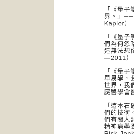
「《量子
界。」──中
Kapler）
「《量子
們為何忽
造無法想
—2011）
「《量子
單易學，
世界，我
臟醫學會醫師
「這本石
們的技術
們有關人
精神病學委
Rick Jen