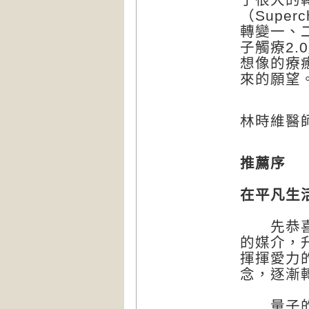
（Super
轉變一、二」（
子觸療2.
想像的療
來的願望
林時維醫
推薦序
在平凡生
先恭喜量
的媒介，
揮揮愛力
念，逐漸
量子的非