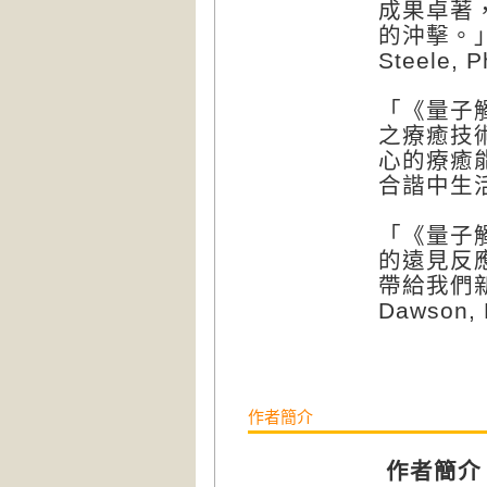
成果卓著
的沖擊。」
Steele, 
「《量子
之療癒技
心的療癒
合諧中生活
「《量子
的遠見反
帶給我們新
Dawson,
作者簡介
作者簡介