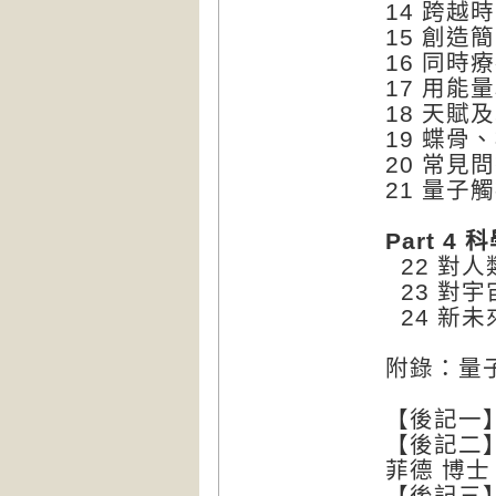
14 跨越
15 創
16 同時
17 用能
18 天賦
19 蝶
20 常見問
21 量子
Part 
22 對
23 對
24 新
附錄：量
【後記一
【後記二
菲德 博士
【後記三