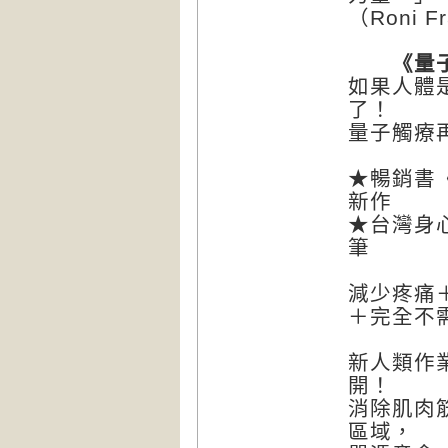
（Roni F
《量子觸
如果人體
了！
量子觸療
★暢銷書
新作
★台灣身
筆
減少疼痛
＋完全不
新人類作
開！
消除肌肉
區域，