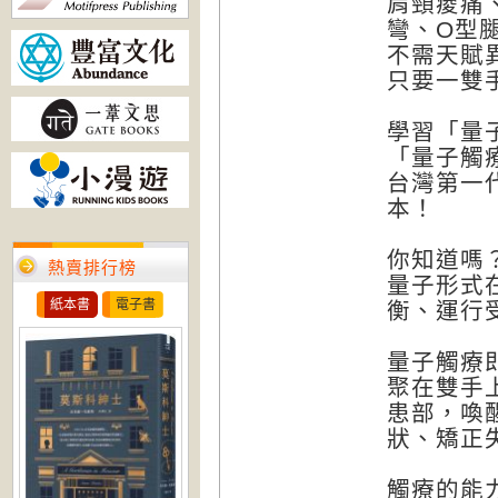
肩頸痠痛
彎、O型
不需天賦
只要一雙
學習「量
「量子觸
台灣第一
本！
你知道嗎
熱賣排行榜
量子形式
紙本書
電子書
衡、運行
量子觸療
聚在雙手
患部，喚
狀、矯正
觸療的能