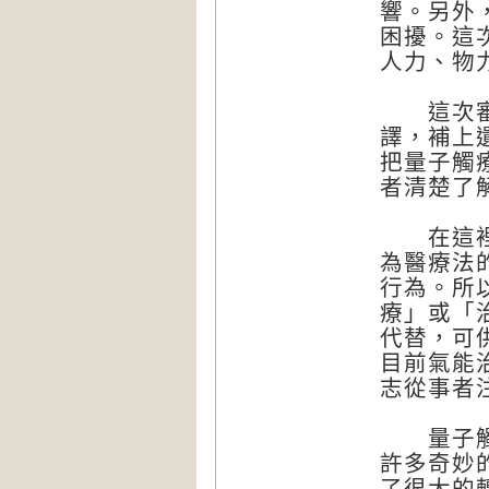
響。另外
困擾。這
人力、物
這次審訂
譯，補上
把量子觸
者清楚了
在這裡還
為醫療法
行為。所
療」或「
代替，可
目前氣能
志從事者
量子觸療
許多奇妙
了很大的