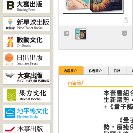
內容簡介
作者簡介
目錄
內容簡介
本套書組
生新趨勢
+《量子
《量子觸
勢，療癒