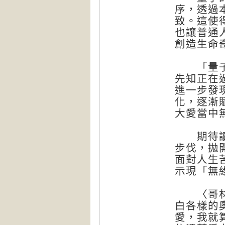
序，透過
致。這使
也讓普通
創造生命
「量子觸
先知正在
進一步發
化，逐漸
大愛當中
期待讀者
步伐，拋
面對人生
示現「無
〈哥林多
白各樣的
愛，我就