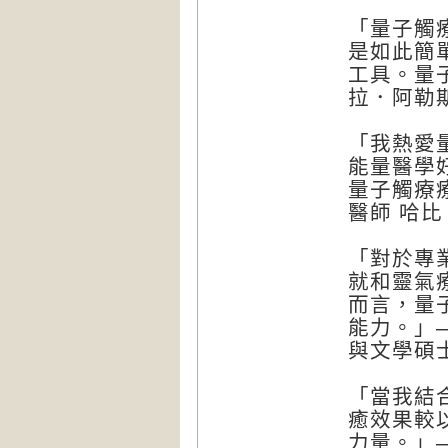
「量子觸
是如此簡
工具。量
拉．阿勒斯壯
「我熱愛
能量醫學
量子觸療
醫師 哈比．
「對於專
就和靈氣
而言，量
能力。」
與文學碩士，
「當我結
癒效果較
力量。」