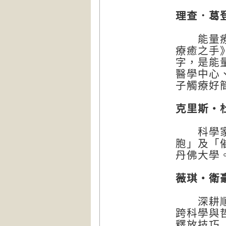
理查．葛登（
能量療癒
療癒之手》（
字，是能
醫學中心
子觸療好
克里斯・杜菲
科學家、
胞」及「
丹佛大學
薇琪・衛豪斯
深耕順勢
跨科學與
釋放技巧