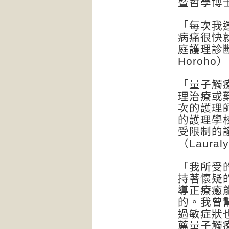
暨哲學博士，
「每次我
病痛很快
庭護理診斷
Horoho）
「量子觸
理治療或
次的護理
的護理學
受限制的
（Lauraly
「我所受
持著懷疑
導正療癒
的。我曾
過敏症狀
薦量子觸