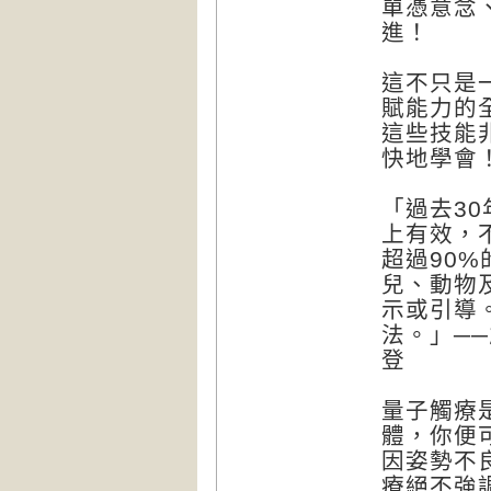
單憑意念
進！
這不只是
賦能力的
這些技能
快地學會
「過去3
上有效，
超過90
兒、動物
示或引導
法。」─
登
量子觸療
體，你便
因姿勢不
療絕不強