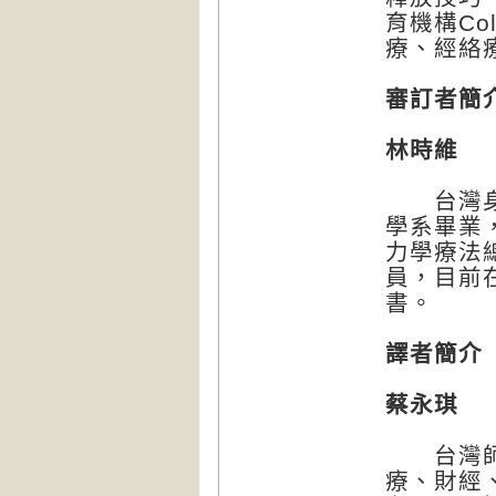
育機構Colo
療、經絡
審訂者簡
林時維
台灣身心
學系畢業
力學療法
員，目前
書。
譯者簡介
蔡永琪
台灣師範
療、財經