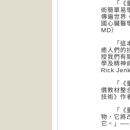
「《量子
術簡單易
傳遍世界
國心臟醫學
MD）
「這本石
癒人們的
授我們有
學及精神
Rick Jen
「《量子
價教材整
技術》作者 
「《量子
物，它將
它。」──牙