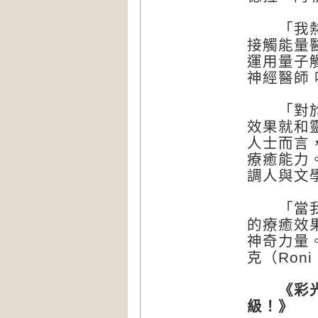
「我熱愛
接觸能量
運用量子
神經醫師 哈
「對於專
效果就和
人士而言
療癒能力
調人與文學
「當我結
的療癒效
神奇力量
克（Roni 
《彩光量
級！》