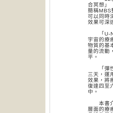
合冥想」（Min
簡稱MB
可以同時
效果可深
「U-N
宇宙的療
物質的基
量的流動
平。
「彈性光
三天，運
效果，將
復達四至
中。
本書介紹
層面的療