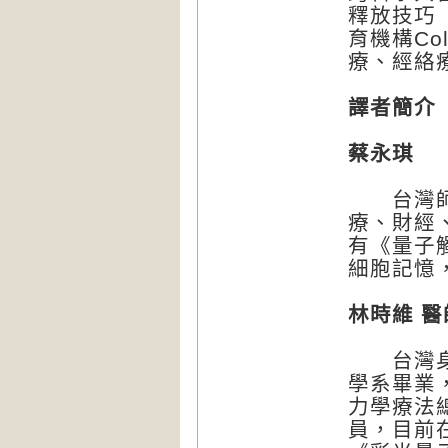
釋放技巧
育機構Colo
療、經絡
譯者簡介
蔡永琪
台灣師範
療、財經
有《量子
細胞記憶
林時維 
台灣身心
學系畢業
力學療法
員，目前