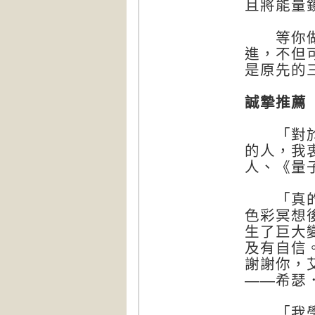
且將能量
等你做完
進，不但
是原先的
誠摯推薦
「對於希
的人，我
人、《量
「真的難
色彩冥想
生了巨大
及有自信
謝謝你，
——希瑟．丘
「我學到