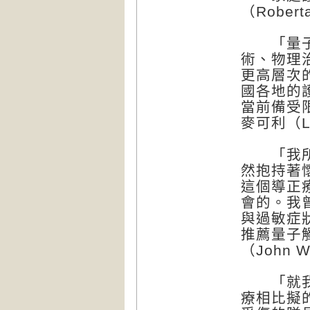
（Robert
「量子觸
術、物理
更高層次
國各地的
當前備受
麥可利（Lau
「我所受
然抱持著
這個導正
會的。我
與過敏症
推薦量子
（John W.
「就我個
療相比擬