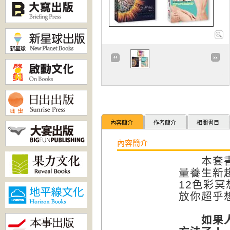
內容簡介
作者簡介
相關書目
內容簡介
本套書組
量養生新
12色彩冥
放你超乎
如果人體