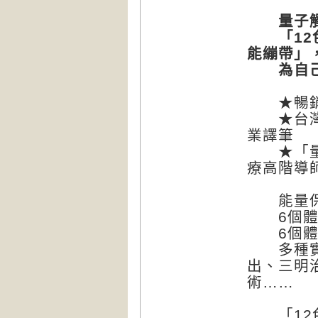
量子觸
「12色
能繃帶」
為自己、
★暢銷書
★台灣身
業譯筆
★「量子
療高階導
能量保健
6個體內
6個體外
多種實用
出、三明
術……
「12色