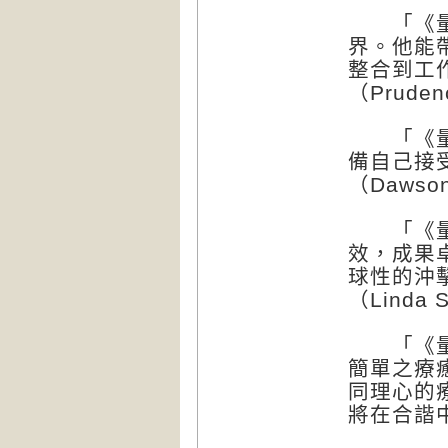
「《量子
界。他能
整合到工
（Pruden
「《量子
備自己接
（Dawson
「《量子
效，成果
球性的沖
（Linda S
「《量子
簡單之療
同理心的
將在合諧中