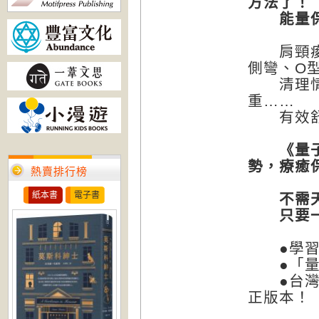
方法了！
能量保健
肩頸痠痛
側彎、O
清理情緒
重……
有效舒緩
《量子觸
勢，療癒
熱賣排行榜
紙本書
電子書
不需天
只要一雙
●學習「
●「量子
●台灣第
正版本！