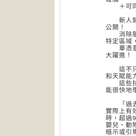
＋可同時
新人類作
公開！
消除肌肉
特定區域
單憑意念
大躍進！
這不只是
和天賦能
這些技能
能很快地
「過去3
實際上有
時，超過
嬰兒、動
暗示或引