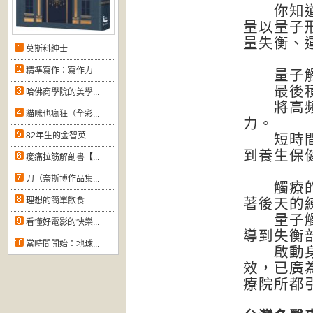
你知道嗎
量以量子
量失衡、
莫斯科紳士
精準寫作：寫作力...
量子觸療
最後積聚
哈佛商學院的美學...
將高頻能
貓咪也瘋狂（全彩...
力。
82年生的金智英
短時間就
到養生保
痠痛拉筋解剖書【...
刀（奈斯博作品集...
觸療的能
理想的簡單飲食
著後天的
量子觸療
看懂好電影的快樂...
導到失衡
當時間開始：地球...
啟動身體
效，已廣
療院所都