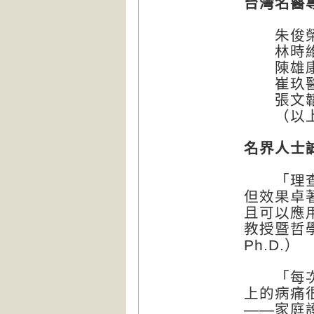
台灣名醫
朱俊榮醫
林時維醫
陳雄康老
崔玖醫
張文韜醫
（以上
名界人士
「理查．
但效果卓
且可以應
教授暨哲學博
Ph.D.）
「每次我
上的病痛
——家庭