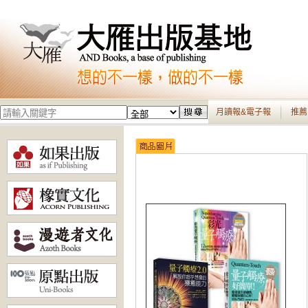
月讀報&電子報
推薦