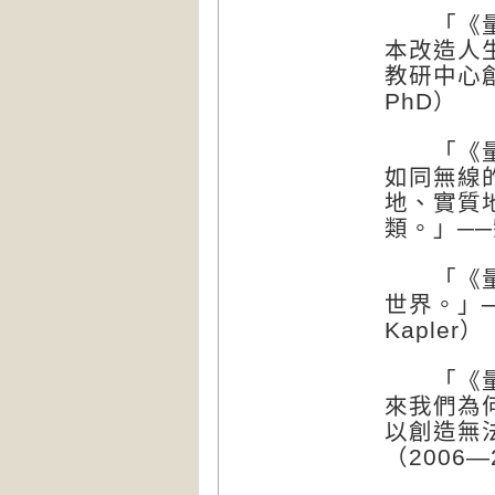
「《量子
本改造人
教研中心創辦
PhD）
「《量子
如同無線
地、實質
類。」──劉
「《量子
世界。」──
Kapler）
「《量子
來我們為
以創造無
（2006—