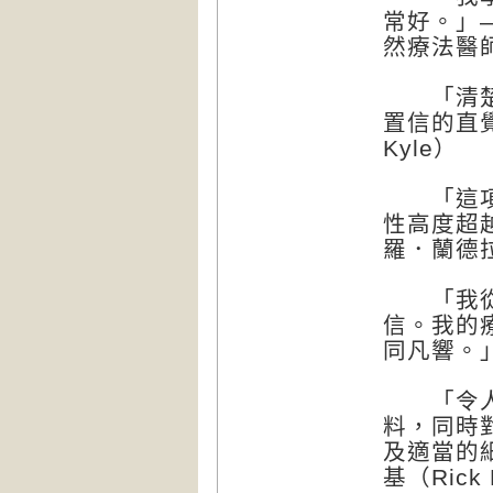
常好。」——
然療法醫
「清楚呈
置信的直
Kyle）
「這項工
性高度超
羅．蘭德拉姆
「我從未
信。我的
同凡響。」
「令人驚
料，同時
及適當的
基（Rick 