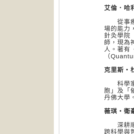
艾倫．哈利葉
從事療癒
場的能力
針灸學院（So
師，現為神
人。著有
（Quantu
克里斯・杜菲
科學家、
胞」及「
丹佛大學
薇琪・衛豪斯
深耕順勢
跨科學與