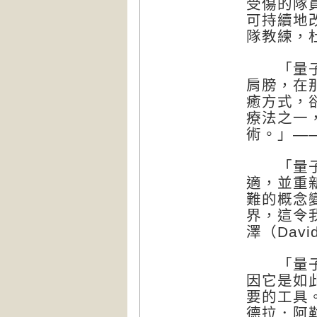
受傷的隊
可持續地
隊教練，杜
「量子觸
肩膀，在
癒方式，
療法之一
術。」——
「量子觸
適，並重
難的概念
界，這令
澤（David
「量子觸
因它是如
要的工具
德拉．阿勒斯