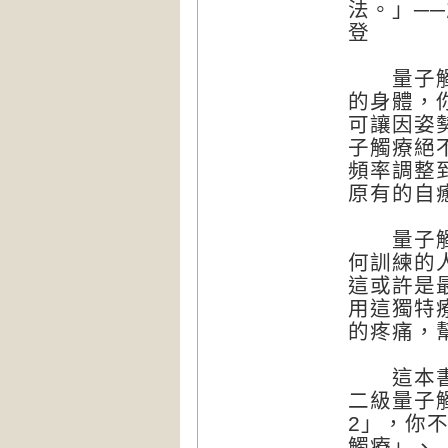
法。」─
登
量子觸療
的身體，
可讓因姿
子觸療絕
頻率調整
原有的自
量子觸療
何訓練的
這或許是
用這獨特
的疼痛，
這本書能
二級量子
2」，你
觸療」、「