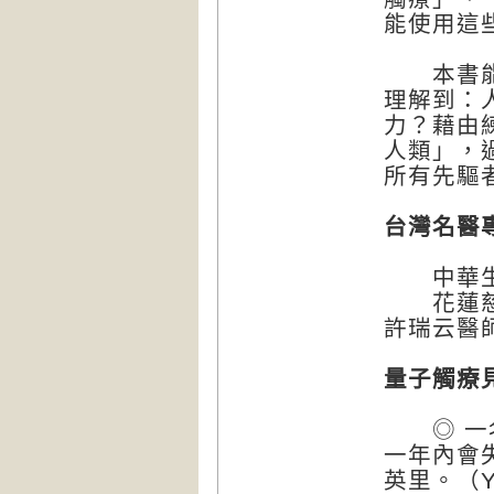
能使用這
本書能幫
理解到：
力？藉由
人類」，
所有先驅
台灣名醫
中華生命
花蓮慈濟
許瑞云醫
量子觸療見
◎ 一名
一年內會
英里。（You