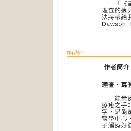
「《量子
理查的遠
法將帶給我
Dawson,
作者簡介
作者簡介
理查．葛登（
能量療癒
療癒之手》（
字，是能
醫學中心
子觸療好