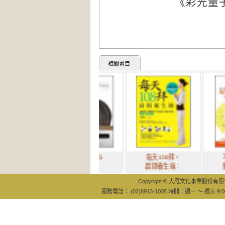
《彩光量
相關書目
菜市場美感S
每天108拜，
不吃是最好
HOPPIN
晨間養生操：
醫藥：不生
Copyright © 大雁文化事業股份有限公司
服務電話： (02)8913-1005 時間：週一 ～ 週五 9:0