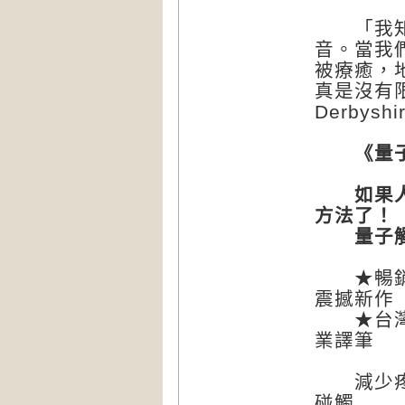
「我知道
音。當我
被療癒，
真是沒有
Derbyshi
《量子觸
如果人體
方法了！
量子觸療
★暢銷書
震撼新作
★台灣身
業譯筆
減少疼痛
碰觸