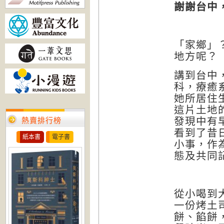
謝謝台中
「家鄉」
地方呢？
講到台中
科，
療癒
她所居住
這片土地
發現中有
熱賣排行榜
看
到了
昔
紙本書
電子書
小事，作
態及共同
從小喝到
一份烤土
餅、餡餅