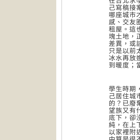
在台北求
己寫稿接
哪座城市
感、交友
租屋。這
塊土地，
差異，或
只是以前
冰水再放
到暖度；
學生時期
己居住城
的？已廢
望族又有
底下，卻
純，在上
以家裡附
中算是很