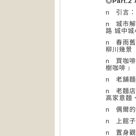
◎
Part.2
n
引言：
n
城市解
路
城中城
n
春雨舊
柳川幾景
n
買咖啡
樹咖啡﹞
n
老舖麵
n
老麵店
高家意麵
n
偶爾的
n
上館子
n
置身觀