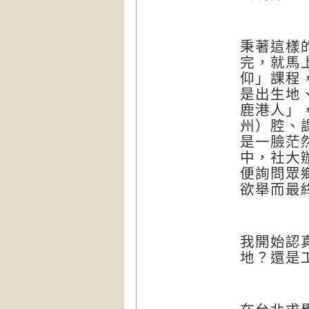
秉著這樣
完，就馬
仰」課程
是出生地
鹿港人」
州）腔、
是一臉茫
中，社大
便詢問眾
欲舉而最
我開始認
地？還是