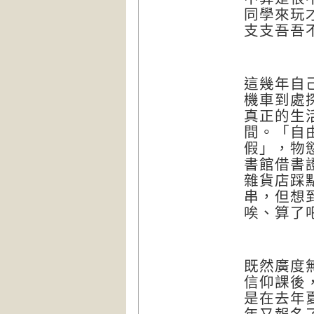
同學來玩
支支吾吾
這幾年自
機車到處
真正的生
間。「自
假」，物
書館借書
雜貨店踩
串，但想
唉、算了
既然廣度
信仰課後
是在去年