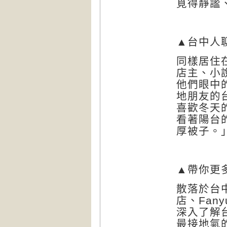
覓得靜謐
▲
台中人
同樣居住
店主、小
他們眼中
地朋友的
喜歡冬天
看著陽台
厚被子。
▲
帶你更
散落於台
店、Fa
深入了解
最接地氣