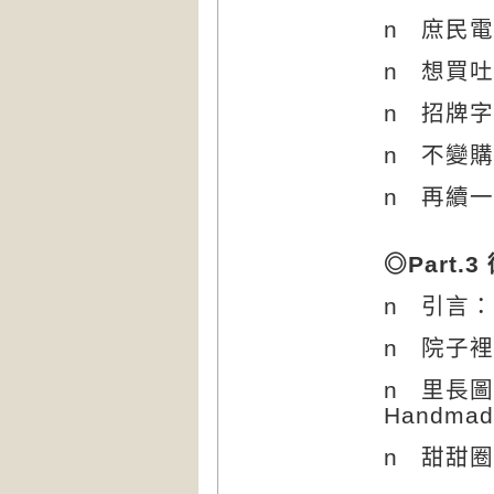
n
庶民電
n
想買吐
n
招牌字
n
不變購
n
再續一
◎
Part.3
n
引言：
n
院子裡
n
里長圖
Handmad
n
甜甜圈