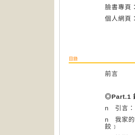
臉書專頁
個人網頁
目錄
前言
◎
Part.1
n
引言：
n
我家的
餃﹞