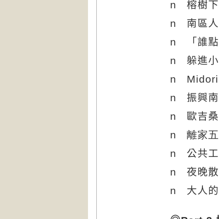
n
榕樹下
n
南區人
n
「誰點
n
躲進小
n
Midor
n
振興南
n
歐吉桑
n
離家
n
公共工
n
夜晚散
n
大人的