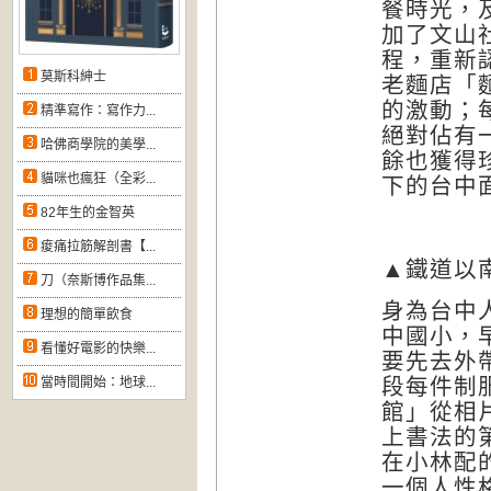
餐時光，
加了文山
程，重新
莫斯科紳士
老麵店「
的激動；
精準寫作：寫作力...
絕對佔有一
哈佛商學院的美學...
餘也獲得
貓咪也瘋狂（全彩...
下的台中
82年生的金智英
痠痛拉筋解剖書【...
▲鐵道以
刀（奈斯博作品集...
身為台中
理想的簡單飲食
中國小，
看懂好電影的快樂...
要先去外
段每件制
當時間開始：地球...
館」從相
上書法的
在小林配
一個人性