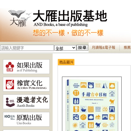
月讀報&電子報
推薦