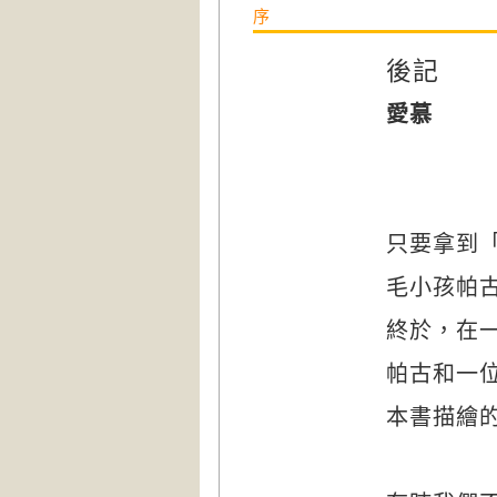
序
後記
愛慕
只要拿到
毛小孩帕
終於，在
帕古和一
本書描繪