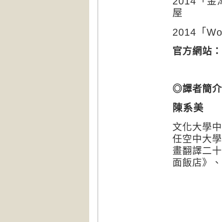
2014
「金
屋
2014
「
Wo
官方網站：
◎譯者簡介
陳系美
文化大學中
任空中大學
畫翻譯二十
面飯店》、