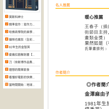
名人推薦
暖心推薦
莫斯科紳士
精準寫作：寫作力...
王春子（插
街節目主持
哈佛商學院的美學...
畫類金獎）
貓咪也瘋狂（全彩...
果然如是（
82年生的金智英
氏筆畫排列﹞
痠痛拉筋解剖書【...
刀（奈斯博作品集...
理想的簡單飲食
作者簡介
看懂好電影的快樂...
◎作者簡
當時間開始：地球...
金澤麻由
1981
年生