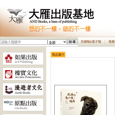
月讀報&電子報
推薦