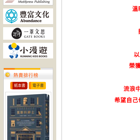
溫
以
榮
熱賣排行榜
紙本書
電子書
流浪
希望自己