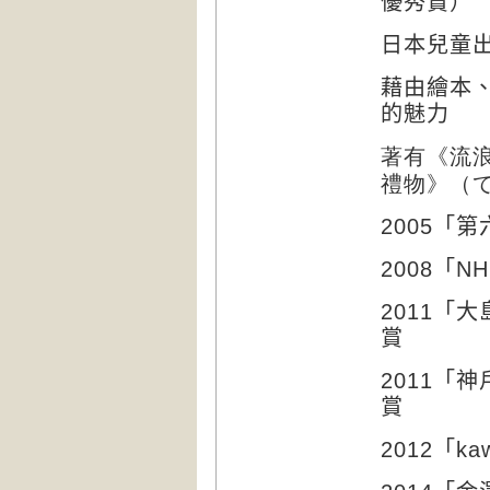
優秀賞）
日本兒童
藉由繪本
的魅力
著有《
流
禮物》（
2005
「第
2008
「
NH
2011
「大
賞
2011
「神
賞
2012
「
kaw