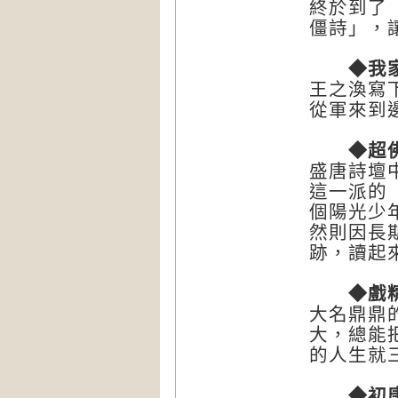
終於到了
僵詩」，
◆我家
王之渙寫
從軍來到
◆超佛
盛唐詩壇
這一派的
個陽光少
然則因長
跡，讀起
◆戲精
大名鼎鼎
大，總能
的人生就
◆初唐