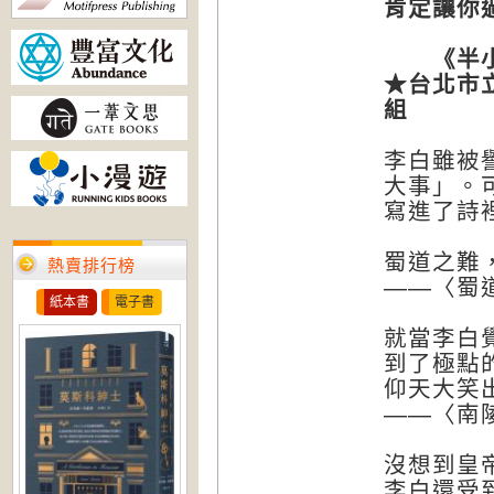
肯定讓你
《半小
★台北市
組
李白雖被
大事」。
寫進了詩
蜀道之難
熱賣排行榜
——〈蜀
紙本書
電子書
就當李白
到了極點
仰天大笑
——〈南
沒想到皇
李白還受