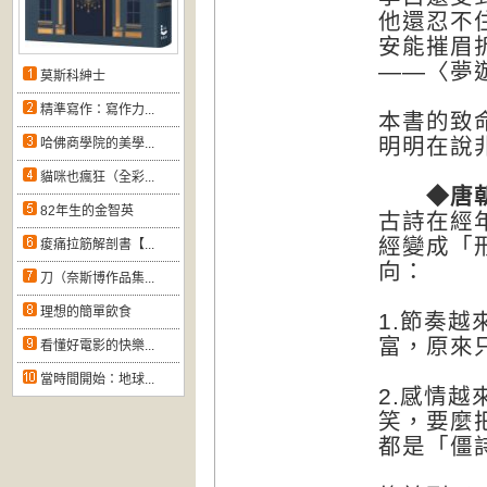
他還忍不
安能摧眉
——〈夢
莫斯科紳士
精準寫作：寫作力...
本書的致
明明在說
哈佛商學院的美學...
貓咪也瘋狂（全彩...
◆唐朝
82年生的金智英
古詩在經
經變成「
痠痛拉筋解剖書【...
向：
刀（奈斯博作品集...
理想的簡單飲食
1.節奏
富，原來只能
看懂好電影的快樂...
當時間開始：地球...
2.感情
笑，要麼
都是「僵