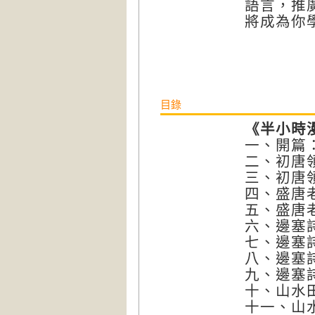
語言，推
將成為你
目錄
《半小時
一、開篇
二、初唐
三、初唐
四、盛唐
五、盛唐
六、邊塞
七、邊塞
八、邊塞
九、邊塞
十、山水
十一、山