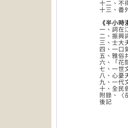
十二、不
十三、番
《半小時
一、詞在
二、振興
三、士大
四、一口
五、雅俗
六、「花
七、一世
八、心憂
九、一代
十、全民
附錄、〈
後記