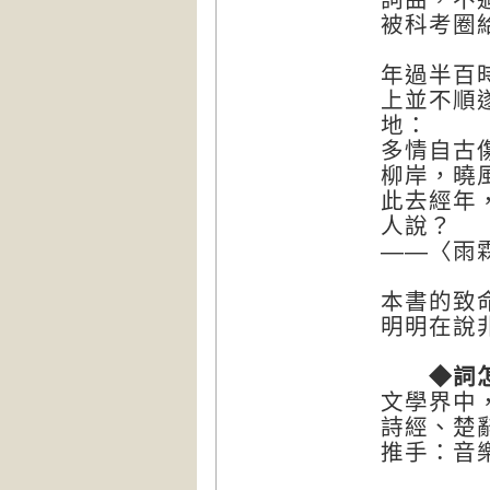
被科考圈
年過半百
上並不順
地：
多情自古
柳岸，曉
此去經年
人說？
——〈雨
本書的致
明明在說
◆詞怎
文學界中
詩經、楚
推手：音