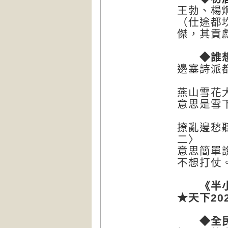
王勃、楊
（仕途都
傑，其貢
◆誰想
邊塞詩派
燕山雪花
意思是雪
撩亂邊愁
二〉
意思簡單
不想打仗
《半小
★天下2
◆全民偶