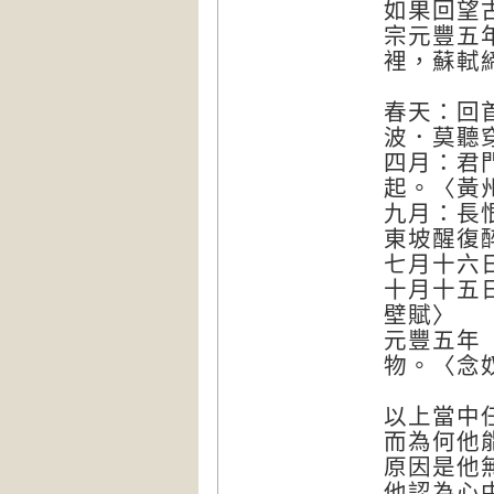
如果回望
宗元豐五
裡，蘇軾
春天：回
波．莫聽
四月：君
起。〈黃
九月：長
東坡醒復
七月十六
十月十五
壁賦〉
元豐五年
物。〈念
以上當中
而為何他
原因是他
他認為心