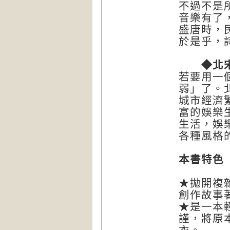
不過不是
音樂有了
盛唐時，
於是乎，
◆北宋對
若要用一
弱」了。
城市經濟
富的娛樂
生活，娛
各種風格
本書特色
★拋開複
創作故事
★是一本
謹，將原