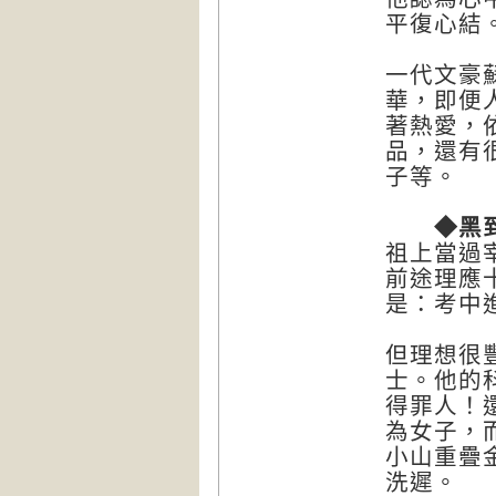
平復心結
一代文豪
華，即便
著熱愛，
品，還有
子等。
◆黑到徹
祖上當過
前途理應
是：考中
但理想很
士。他的
得罪人！
為女子，
小山重疊
洗遲。