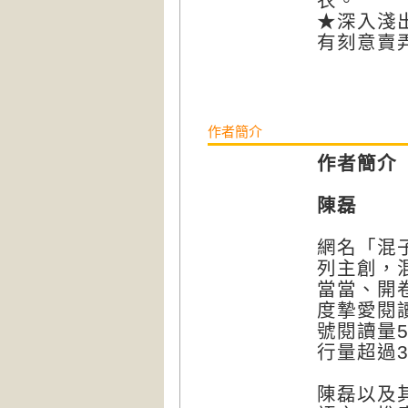
衣。
★深入淺
有刻意賣
作者簡介
作者簡介
陳磊
網名「混
列主創，
當當、開
度摯愛閱
號閱讀量
行量超過3
陳磊以及