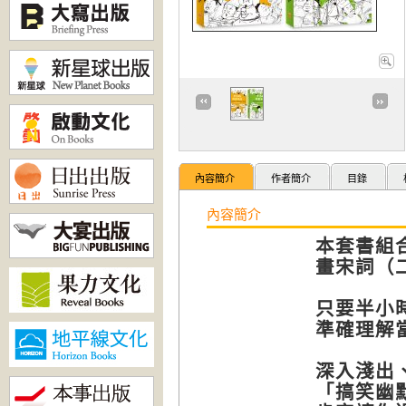
內容簡介
作者簡介
目錄
內容簡介
本套書組
畫宋詞（
只要半小
準確理解
深入淺出
「搞笑幽