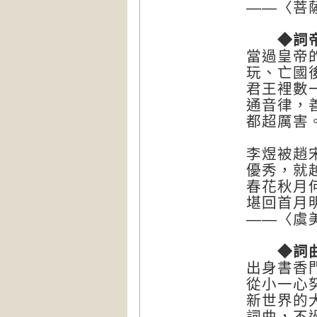
——〈菩
◆詞帝
當過皇帝
玩、亡國
君王裡數
通音律，
都超厲害
李煜被趙
優秀，就
春花秋月
堪回首月
——〈虞
◆詞曲創
出身書香
從小一心
新世界的
詞曲，不