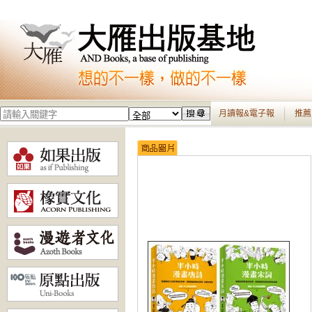
月讀報&電子報
推薦