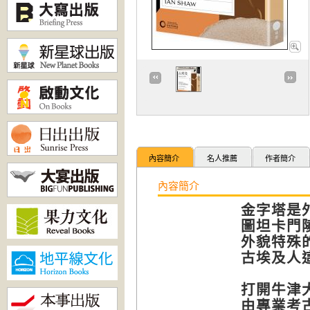
內容簡介
名人推薦
作者簡介
內容簡介
金字塔是
圖坦卡門
外貌特殊
古埃及人
打開牛津
由專業考