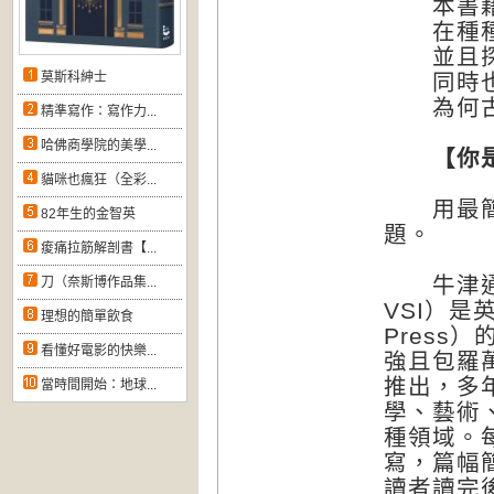
本書藉由
在種種神
並且探究
莫斯科紳士
同時也
為何古埃
精準寫作：寫作力...
哈佛商學院的美學...
【你是知
貓咪也瘋狂（全彩...
用最簡明
82年生的金智英
題。
痠痛拉筋解剖書【...
牛津通識課（
刀（奈斯博作品集...
VSI）是英
理想的簡單飲食
Pres
看懂好電影的快樂...
強且包羅
推出，多
當時間開始：地球...
學、藝術
種領域。
寫，篇幅
讀者讀完