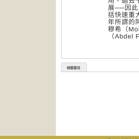
用。過去
展──因
括快速重
年所謂的阿
穆希（Mo
（Abdel 
相關書目