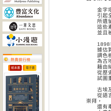
金字塔、
引起全世
所遺留下
這些素
並且被轉
1898
據估算製
調色板雙
熱賣排行榜
為古埃及
藉由納爾
紙本書
電子書
從歷史、
試圖重現
古埃及研
從語言學、
崇拜，
還有牽