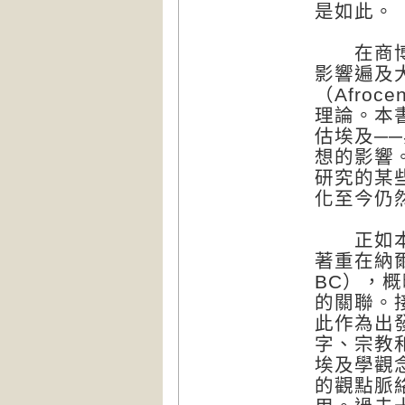
是如此。
在商博良
影響遍及
（Afro
理論。本
估埃及─
想的影響
研究的某
化至今仍
正如本書
著重在納爾邁
BC），
的關聯。
此作為出
字、宗教
埃及學觀
的觀點脈