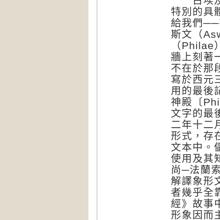
古埃及文
特別的具
給我們─
斯文（A
（Phila
牆上刻著一
不在於那
寫於西元
用的最後
神殿〔Phi
文字的最
二年十二
形式，存在
文本中。
使用及其
尚─法蘭索瓦
解譯象形
者幾乎全
經》故事
形象因而