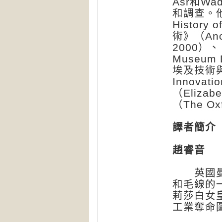
Asr和W
和調查。他
History
術》（Ancie
2000）、
Museum D
埃及技術與創新
Innova
（Eliza
（The Oxf
譯者簡介
趙睿音
英國曼徹
和毛線的
莉莎白女
工業奪命