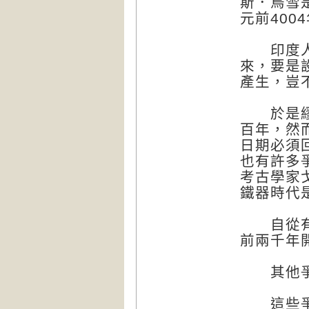
斯．烏雪
元前400
印度人被
來，要是
產生，豈
於是繆勒
百年，然
日期必須
也有許多
考古學家
鐵器時代
自從有了
前兩千年
其他爭議
這些爭議