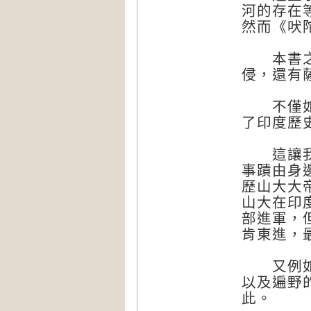
河的存在
然而《吠
本書之後
侵，還有
不僅如此
了印度歷
這讓我們
事蹟由身
歷山大大
山大在印
部進軍，
肯東進，
又例如阿
以及遍野
此。