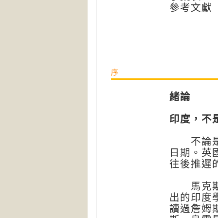
參考文獻
序
緒論
印度，不
不論是誰
日期。英
往後推遲
馬克斯．繆
出的印度
讀過詹姆斯