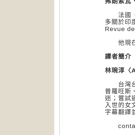
弗朗索瓦．高
法國《費
多關於印度
Revue d
他現在
譯者簡介
林琬淳〈Ar
台灣台中
普羅旺斯
迷；嘗試
入世的女
字幕翻譯
contact