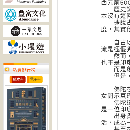
西元前50
歷史記載
本沒有這
據說古希
度，其實
自古以來
流是極優
然而，孕
也不是印
而是象徵
熱賣排行榜
但是，
紙本書
電子書
佛陀在印
女開示真
佛陀誕生
是一位印
出身貴族
活，成為
甚至在最