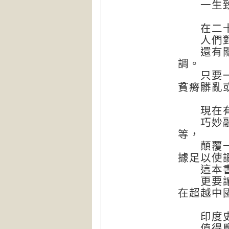
一生致力
在二十
人們對印
還有關於
調。
只要一提
貧瘠髒亂
現在有一
巧妙融合
等，
顛覆一般
據足以使
這本書不
更要讓大
在超越中
印度史
值得慶幸