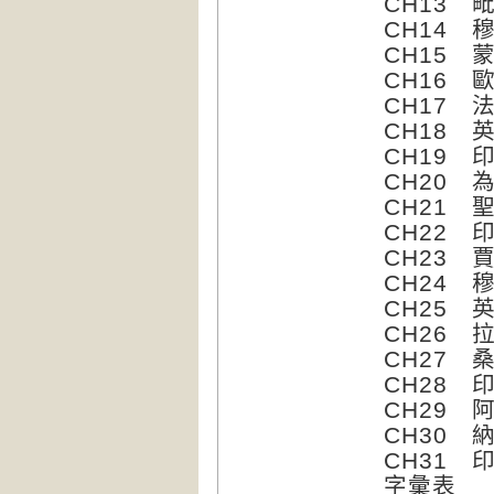
CH13 
CH14 
CH15 
CH16
CH17 
CH18 
CH19 
CH20 
CH21 
CH22 
CH23
CH24 
CH25 
CH26 
CH27 
CH28 
CH29
CH30 
CH31 
字彙表