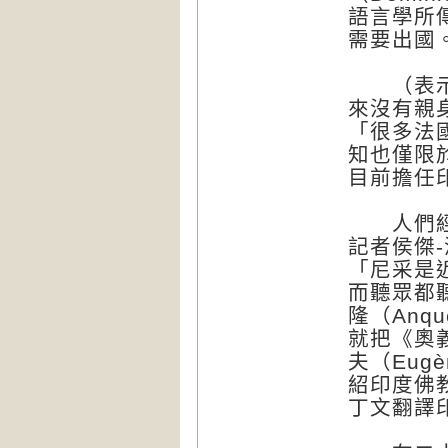
語言學所
需要出國
（表示研
來沒有親
「很多法
知也僅限
目前擔任
人們經常
記者侯傑-波
「尼采是
而聽眾都
隆（Anqu
就把《奧
夫（Eugè
紹印度佛
丁文翻譯