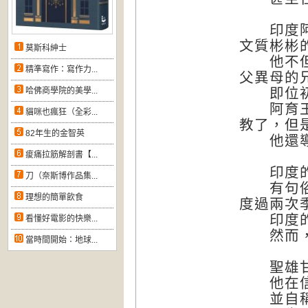
印度阿育
文質彬彬
莫斯科紳士
他不但篡
精準寫作：寫作力...
父異母的
即位初期
哈佛商學院的美學...
阿育王雖
貓咪也瘋狂（全彩...
教了，但
82年生的金智英
他還導致
痠痛拉筋解剖書【...
印度的酷
刀（奈斯博作品集...
有句俗話
理想的簡單飲食
度過兩次
印度的孟
看懂好電影的快樂...
然而，十
當時間開始：地球...
聖雄甘地
他在信裡
並自稱是