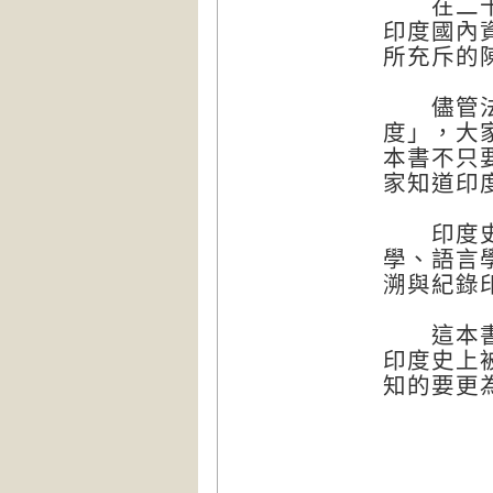
在二十一
印度國內
所充斥的
儘管法國
度」，大
本書不只
家知道印
印度史需
學、語言
溯與紀錄
這本書旨
印度史上
知的要更