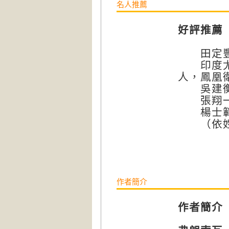
名人推薦
好評推薦
田定豐 
印度尤 
人，鳳凰
吳建衡 
張翔一
楊士範 T
（依姓
作者簡介
作者簡