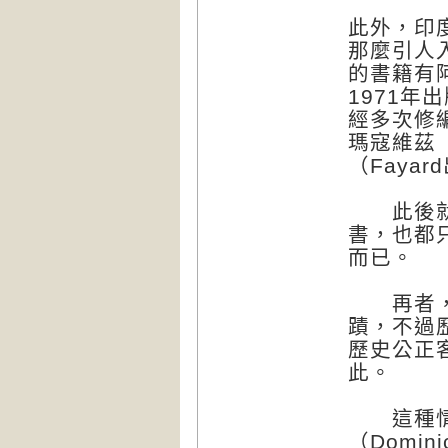
此外，印
那麼引人
的書籍有阿
1971年
經多次修
瑪寇維茲（C
（Faya
此後就沒
書，也都
而已。
再者，歷
蹟，不過
歷史公正
此。
這種情況
（Domi