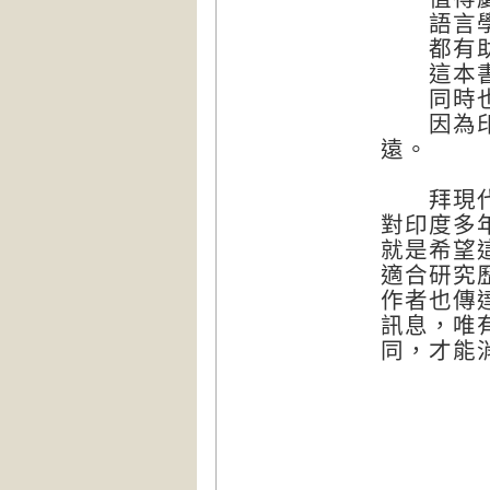
語言學或
都有助於
這本書旨
同時也盡
因為印度
遠。
拜現代科
對印度多
就是希望
適合研究
作者也傳
訊息，唯
同，才能