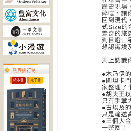
歷史現場
碎唸，讓
回到現代
式Siz
驚奇的旅
到目瞪口
想認識埃
馬上認識
熱賣排行榜
●木乃伊
●圖坦卡
紙本書
電子書
家整理了
●胡夫王
只有手掌
●古埃及
只是輸送
●三個大
一整圈！