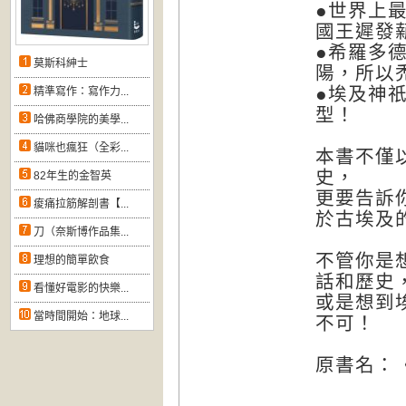
●世界上
國王遲發
●希羅多
莫斯科紳士
陽，所以
●埃及神
精準寫作：寫作力...
型！
哈佛商學院的美學...
貓咪也瘋狂（全彩...
本書不僅
史，
82年生的金智英
更要告訴
痠痛拉筋解剖書【...
於古埃及
刀（奈斯博作品集...
不管你是
理想的簡單飲食
話和歷史
看懂好電影的快樂...
或是想到
當時間開始：地球...
不可！
原書名：