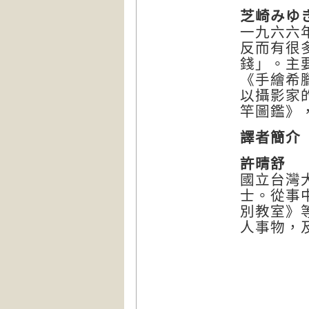
芝崎みゆき（
一九六六
反而有很
錢」。主
《手繪希
以攝影家
竿圖鑑》
譯者簡介
許晴舒
國立台灣
士。從事
別教室》
人事物，