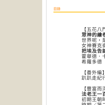
目錄
【五花八
眾神的繪
世界呢，
女神賽克
把埃及告
霍華德．
希羅多德
【番外編
趴趴走紀
【豐富而
法老王一
初期王朝
時期／第