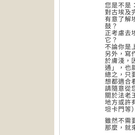
您是不是
對古埃及
有意了解
鼓？
正考慮去
它？
不論你是
另外，寫
於膚淺，
通」，也
總之，只
想都適合
請隨意從
關於法老
地方或許
坦卡門等
雖然不需
那麼，就