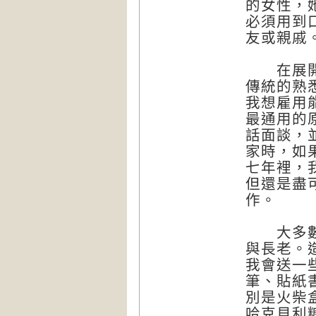
的女性，
必須用到
友或親戚
在展開旅
傳統的熟
我想雇用
最通用的
話面談，
家時，如
七年裡，
但還是盡
作。
大多數的
與長老。
我會送一
筆、貼紙
別是火柴
哈克貝利