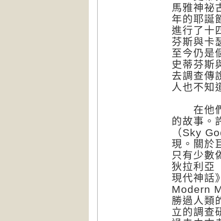
馬雅神祕
年的耶誕
進行了十
芬斯與卡
至今仍是
史蒂芬斯
去調查傳
人也不知
在他們的
的故事。
（Sky 
現。關於
只有少數
狄拉利亞（
現代神話》（Ev
Moder
勝過人類
立的調查