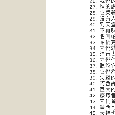
26. 我
27. 神的
28. 它
29. 沒
30. 到
31. 不
32. 名
33. 帕
34. 它
35. 進
36. 它
37. 聽
38. 它
39. 失
40. 阿
41. 巨大
42. 療癒
43. 它
44. 墨
45. 天神