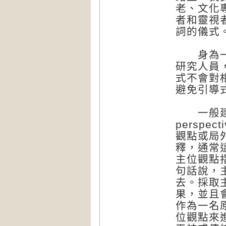
老、文化
者和靈視
詞的儀式
身為一名
研究人員
式不會對
避免引導
一般建議
perspec
觀點或局
釋，通常
主位觀點
句話說，
去。採取
果，並且
作為一名
位觀點來