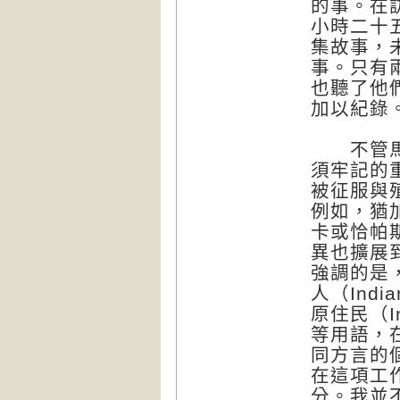
的事。在
小時二十
集故事，
事。只有
也聽了他
加以紀錄
不管馬雅
須牢記的
被征服與
例如，猶
卡或恰帕
異也擴展
強調的是，
人（Ind
原住民（In
等用語，
同方言的
在這項工
分。我並