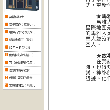
式，重新
★馬雅
莫斯科紳士
馬雅人握
精準寫作：寫作力...
星際地圖
的馬雅人
哈佛商學院的美學...
星人並沒
貓咪也瘋狂（全彩...
空人。
82年生的金智英
★故事
痠痛拉筋解剖書【...
在我訪談
刀（奈斯博作品集...
時，也得
理想的簡單飲食
議、神祕
證據。他
看懂好電影的快樂...
當時間開始：地球...