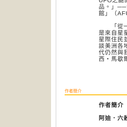
UFO之
品。」─
館」（A
「從一開
是來自星
星際住民
談美洲各
代仍然與
西‧馬歇
作者簡介
作者簡介
阿迪．六殺手