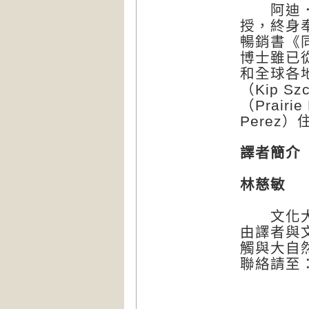
阿迪．六
授，終身
暢銷書《同胞
博士雖已
和全球各
（Kip 
（Prair
Perez
譯者簡介
林慈敏
文化大學
由譯者與
觸與大自
聯絡請至