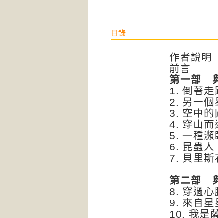
目錄
作者說明
前言
第一部 
1. 倒著
2. 另一
3. 空
4. 穿山
5. 一種
6. 昆蟲人
7. 貝里
第二部 
8. 穿過
9. 來自
10. 我