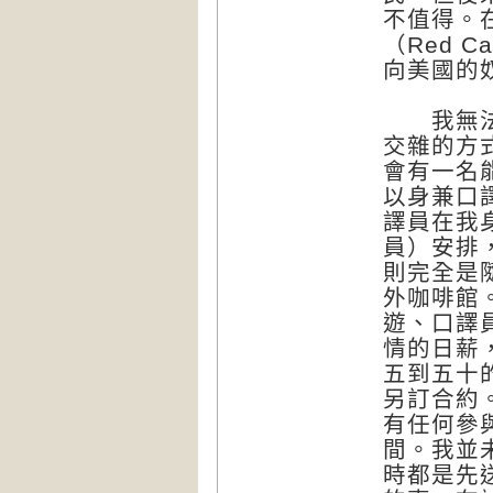
不值得。
（Red C
向美國的
我無法說
交雜的方
會有一名
以身兼口
譯員在我
員）安排
則完全是
外咖啡館
遊、口譯
情的日薪
五到五十
另訂合約
有任何參
間。我並
時都是先