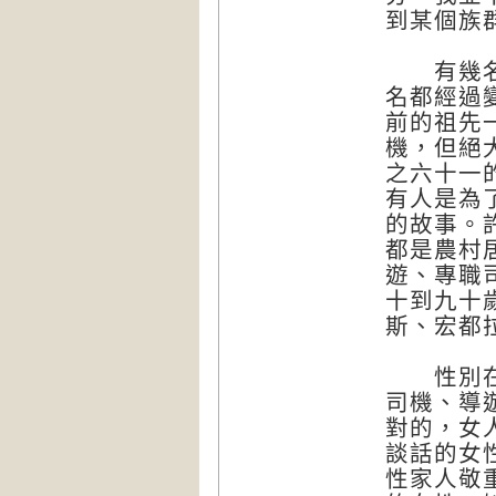
到某個族
有幾名受
名都經過
前的祖先
機，但絕
之六十一
有人是為
的故事。
都是農村
遊、專職
十到九十
斯、宏都
性別在我
司機、導
對的，女
談話的女
性家人敬