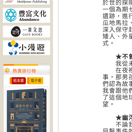
於世的探
一個為期七
遺跡，進
瓜地馬拉
深入保守
矮人、外
式。
★不曾
我從未跟
在夜裡，
熱賣排行榜
事，那男
紙本書
電子書
們認為故
我會跟他
了這個地
望。
★幽浮
不論我們
目擊事件