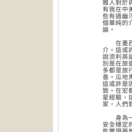
雅人對於
有我在中
些有過幽
個單純的
論。
在墨西哥
介。這或
說流利英
別是在旅
多都是旅
善。瓜地
這或許是
致。在宏
星經驗，
家，人們
身為一名
安全穩定
能實現夢