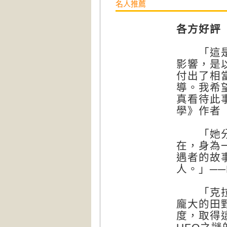
名人推薦
各方好評
「這是一
影響，是
付出了相
導。我希
真看待此
學》作者
「她分享
在，身為
遇者的故
人。」─
「克拉克
龐大的田
度，取得