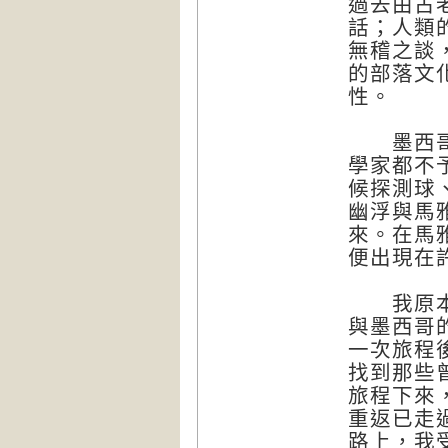
過去由古
話；人類
無稽之談
的部落文
性。
墨西哥與
學家都不
候探測球
幽浮與馬
來。在馬
便出現在
我原本的
與墨西哥
一次旅程
找到那些
旅程下來
重返已走
路上，我