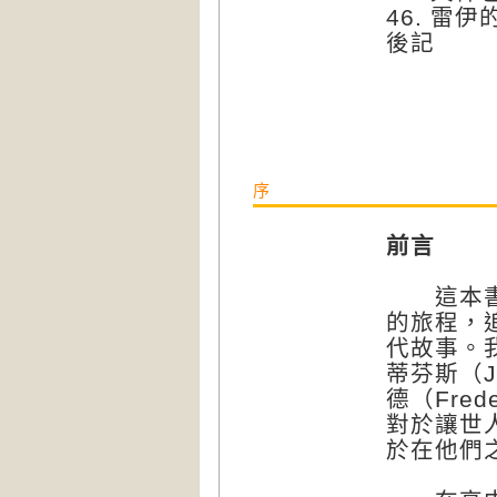
46. 雷伊
後記
序
前言
這本書記
的旅程，
代故事。
蒂芬斯（Jo
德（Fred
對於讓世
於在他們