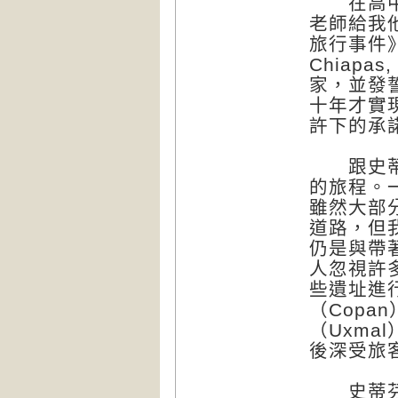
在高中時
老師給我
旅行事件》（In
Chiapa
家，並發
十年才實
許下的承
跟史蒂芬
的旅程。
雖然大部
道路，但
仍是與帶
人忽視許
些遺址進
（Copan
（Uxma
後深受旅
史蒂芬斯