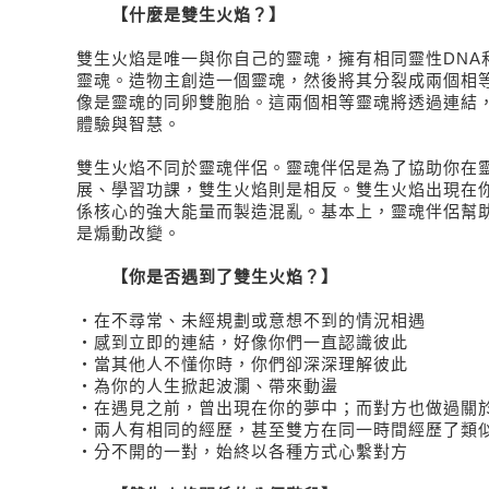
【什麼是雙生火焰？】
雙生火焰是唯一與你自己的靈魂，擁有相同靈性DNA
靈魂。造物主創造一個靈魂，然後將其分裂成兩個相
像是靈魂的同卵雙胞胎。這兩個相等靈魂將透過連結
體驗與智慧。
雙生火焰不同於靈魂伴侶。靈魂伴侶是為了協助你在
展、學習功課，雙生火焰則是相反。雙生火焰出現在
係核心的強大能量而製造混亂。基本上，靈魂伴侶幫
是煽動改變。
【你是否遇到了雙生火焰？】
・在不尋常、未經規劃或意想不到的情況相遇
・感到立即的連結，好像你們一直認識彼此
・當其他人不懂你時，你們卻深深理解彼此
・為你的人生掀起波瀾、帶來動盪
・在遇見之前，曾出現在你的夢中；而對方也做過關
・兩人有相同的經歷，甚至雙方在同一時間經歷了類
・分不開的一對，始終以各種方式心繫對方