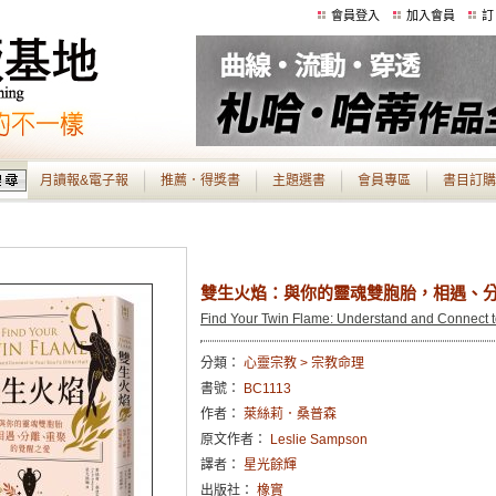
會員登入
加入會員
訂
月讀報&電子報
推薦．得獎書
主題選書
會員專區
書目訂購
雙生火焰：與你的靈魂雙胞胎，相遇、
Find Your Twin Flame: Understand and Connect to
分類：
心靈宗教 > 宗教命理
書號：
BC1113
作者：
萊絲莉．桑普森
原文作者：
Leslie Sampson
譯者：
星光餘輝
出版社：
橡實