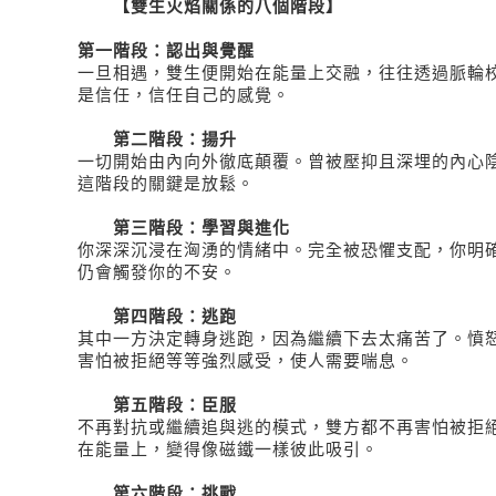
【雙生火焰關係的八個階段】
第一階段：認出與覺醒
一旦相遇，雙生便開始在能量上交融，往往透過脈輪
是信任，信任自己的感覺。
第二階段：揚升
一切開始由內向外徹底顛覆。曾被壓抑且深埋的內心
這階段的關鍵是放鬆。
第三階段：學習與進化
你深深沉浸在洶湧的情緒中。完全被恐懼支配，你明
仍會觸發你的不安。
第四階段：逃跑
其中一方決定轉身逃跑，因為繼續下去太痛苦了。憤
害怕被拒絕等等強烈感受，使人需要喘息。
第五階段：臣服
不再對抗或繼續追與逃的模式，雙方都不再害怕被拒
在能量上，變得像磁鐵一樣彼此吸引。
第六階段：挑戰