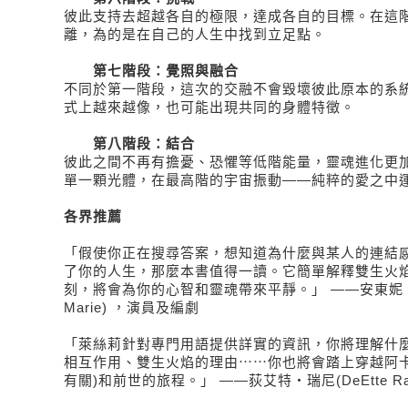
彼此支持去超越各自的極限，達成各自的目標。在這
離，為的是在自己的人生中找到立足點。
第七階段：覺照與融合
不同於第一階段，這次的交融不會毀壞彼此原本的系
式上越來越像，也可能出現共同的身體特徵。
第八階段：結合
彼此之間不再有擔憂、恐懼等低階能量，靈魂進化更
單一顆光體，在最高階的宇宙振動——純粹的愛之中
各界推薦
「假使你正在搜尋答案，想知道為什麼與某人的連結
了你的人生，那麼本書值得一讀。它簡單解釋雙生火
刻，將會為你的心智和靈魂帶來平靜。」 ——安東妮・瑪麗(
Marie) ，演員及編劇
「萊絲莉針對專門用語提供詳實的資訊，你將理解什
相互作用、雙生火焰的理由⋯⋯你也將會踏上穿越阿卡
有關)和前世的旅程。」 ——荻艾特・瑞尼(DeEtte Ra