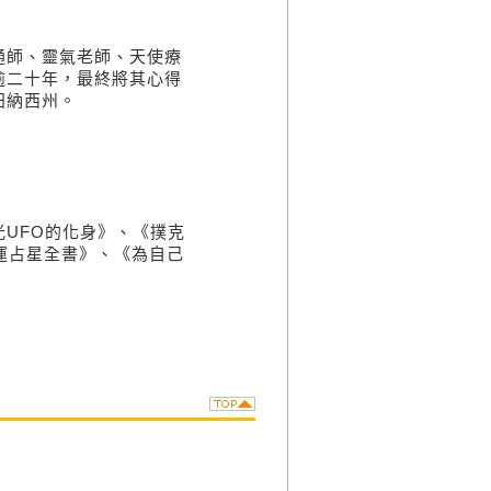
通師、靈氣老師、天使療
逾二十年，最終將其心得
田納西州。
UFO的化身》、《撲克
運占星全書》、《為自己