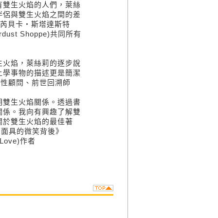
有雙生火焰的人們，萊絲
伴侶與雙生火焰之間的差
—芮貝卡・斯塔達斯特
ardust Shoppe)共同所有
生火焰，萊絲莉的逐步說
上學事物的描述更是簡潔
 ，靈性顧問、前世回溯師
明雙生火焰關係。透過書
關係。我向有興趣了解雙
關於雙生火焰的最佳著
在戴著面具的微笑背後》
or Love)作者