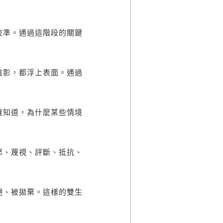
校準。通過這階段的關鍵
陰影，都浮上表面。通過
確知道，為什麼某些情境
怒、蔑視、評斷、抵抗、
絕、被拋棄。這樣的雙生