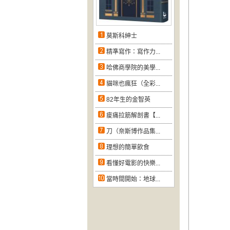
莫斯科紳士
精準寫作：寫作力...
哈佛商學院的美學...
貓咪也瘋狂（全彩...
82年生的金智英
痠痛拉筋解剖書【...
刀（奈斯博作品集...
理想的簡單飲食
看懂好電影的快樂...
當時間開始：地球...