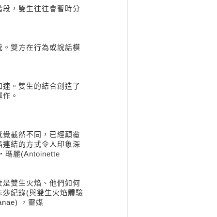
階段，雙生往往會暫時分
統。雙方在行為或說話模
加速。雙生的結合創造了
運作。
感覺截然不同，已經顛覆
焰連結的方式令人印象深
Antoinette
麼是雙生火焰、他們如何
莎紀錄(與雙生火焰體驗
nae) ，靈媒