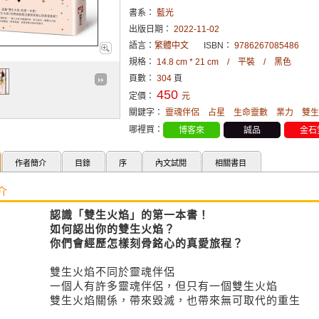
書系：
藍光
出版日期：
2022-11-02
語言：
繁體中文
ISBN：
9786267085486
規格：
14.8 cm * 21 cm / 平裝 / 黑色
頁數：
304
頁
450
定價：
元
關鍵字：
靈魂伴侶
占星
生命靈數
業力
雙生
哪裡買：
博客來
誠品
金石
作者簡介
目錄
序
內文試閱
相關書目
介
認識「雙生火焰」的第一本書！
如何認出你的雙生火焰？
你們會經歷怎樣刻骨銘心的真愛旅程？
雙生火焰不同於靈魂伴侶
一個人有許多靈魂伴侶，但只有一個雙生火焰
雙生火焰關係，帶來毀滅，也帶來無可取代的重生