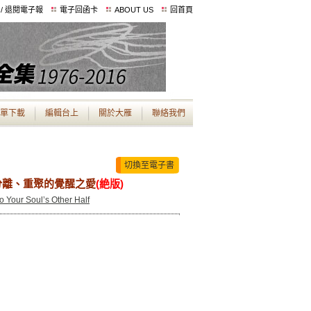
 / 退閱電子報
電子回函卡
ABOUT US
回首頁
單下載
編輯台上
關於大雁
聯絡我們
切換至電子書
分離、重聚的覺醒之愛
(絶版)
 Your Soul’s Other Half