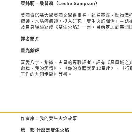
萊絲莉．桑普森（Leslie Sampson）
美國肯塔基大學英國文學系畢業，執業靈媒、動物溝
癒師、水晶療癒師。投入研究「雙生火焰關係」主題
及自身經驗寫成《雙生火焰》一書。目前定居於美國
譯者簡介
星光餘輝
喜愛八字、紫微、占星的專職譯者，譯有《鳯凰城之光
命牌・我的愛情》、《你的身體就是12星座》、《行
工作的九個步驟》等書。
作者序：我的雙生火焰故事
第一部 什麼是雙生火焰