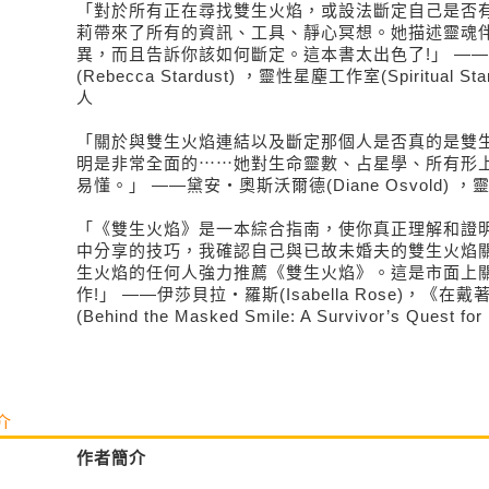
「對於所有正在尋找雙生火焰，或設法斷定自己是否
莉帶來了所有的資訊、工具、靜心冥想。她描述靈魂
異，而且告訴你該如何斷定。這本書太出色了!」 —
(Rebecca Stardust) ，靈性星塵工作室(Spiritual St
人
「關於與雙生火焰連結以及斷定那個人是否真的是雙
明是非常全面的⋯⋯她對生命靈數、占星學、所有形
易懂。」 ——黛安・奧斯沃爾德(Diane Osvold)
「《雙生火焰》是一本綜合指南，使你真正理解和證
中分享的技巧，我確認自己與已故未婚夫的雙生火焰
生火焰的任何人強力推薦《雙生火焰》。這是市面上
作!」 ——伊莎貝拉・羅斯(Isabella Rose)，《
(Behind the Masked Smile: A Survivor’s Quest f
介
作者簡介