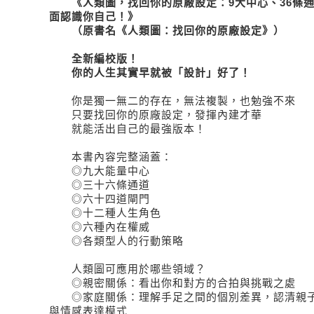
《人類圖，找回你的原廠設定：9大中心、36條通
面認識你自己！》
（原書名《人類圖：找回你的原廠設定》）
全新編校版！
你的人生其實早就被「設計」好了！
你是獨一無二的存在，無法複製，也勉強不來
只要找回你的原廠設定，發揮內建才華
就能活出自己的最強版本！
本書內容完整涵蓋：
◎九大能量中心
◎三十六條通道
◎六十四道閘門
◎十二種人生角色
◎六種內在權威
◎各類型人的行動策略
人類圖可應用於哪些領域？
◎親密關係：看出你和對方的合拍與挑戰之處
◎家庭關係：理解手足之間的個別差異，認清親子
與情感表達模式