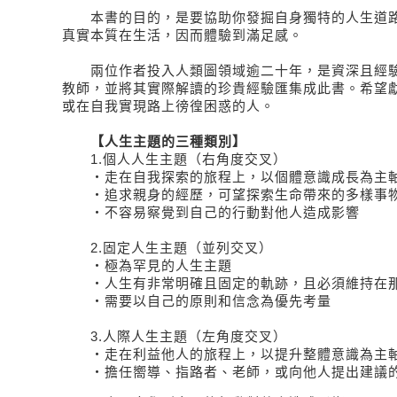
本書的目的，是要協助你發掘自身獨特的人生道路
真實本質在生活，因而體驗到滿足感。
兩位作者投入人類圖領域逾二十年，是資深且經驗
教師，並將其實際解讀的珍貴經驗匯集成此書。希望
或在自我實現路上徬徨困惑的人。
【人生主題的三種類別】
1.個人人生主題（右角度交叉）
・走在自我探索的旅程上，以個體意識成長為主
・追求親身的經歷，可望探索生命帶來的多樣事
・不容易察覺到自己的行動對他人造成影響
2.固定人生主題（並列交叉）
・極為罕見的人生主題
・人生有非常明確且固定的軌跡，且必須維持在
・需要以自己的原則和信念為優先考量
3.人際人生主題（左角度交叉）
・走在利益他人的旅程上，以提升整體意識為主
・擔任嚮導、指路者、老師，或向他人提出建議