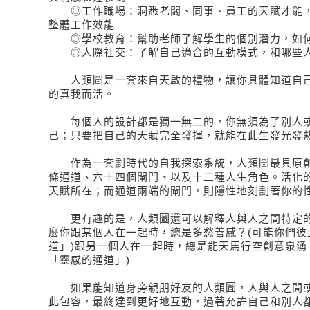
◎工作職場：洞悉老闆、同事、員工的天賦才能，
整體工作效能
◎學校教育：幫助老師了解學生的個別潛力，如何
◎人際社交：了解自己適合的互動模式，和哪些人
人類圖是一套來自天啟的禮物，讓你具體知道自己
的真我而活。
每個人的設計都是獨一無二的，你無須為了別人或
己；只要把自己的天賦完全發揮，就能在此生發光發
作為一套劃時代的自我探索系統，人類圖最具原創
條通道、六十四個閘門、以及十二種人生角色。活化
天賦所在；而通道兩端的閘門，則隱性地刻劃著你的
更有趣的是，人類圖還可以解釋人與人之間特定的
麼你跟某個人在一起時，總是多愁善感？(可能你們彼
道」)跟另一個人在一起時，總是能天馬行空創意泉湧
「靈感的通道」)
如果能知道身旁親朋好友的人類圖，人與人之間或
此包容，最終達到更好地互動，過著允許自己和別人