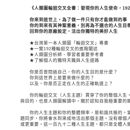
《人類圖輪迴交叉全書：發現你的人生使命，192
你來到這世上，為了做一件只有你才能做到的事
你的到來有其神聖意義，別再為不適合的人生目標
回到你的原廠設定，活出你獨特的美好人生
★台灣第一本人類圖「輪迴交叉」專書
★一覽192種輪迴交叉的進階闡述
★人類圖分析師、學習者重要參考書
★了解個人的獨特天職與人生道路
你是否曾問過自己，你的人生目的是什麼？
你到這世界上是要來做什麼的？
以及，你是否正走在人生的正確軌道上？
你的輪迴交叉（人生主題）貫穿了你的整個人生，
與目的，也是人類圖解讀中，關於認知自我極重要的
你的人生主題和你的整體頻率，是和諧共振的。當
題同步，你將會水到渠成地活出那個主題。沒有哪個
或更重要，這一百九十二種人生主題，都只是全體人