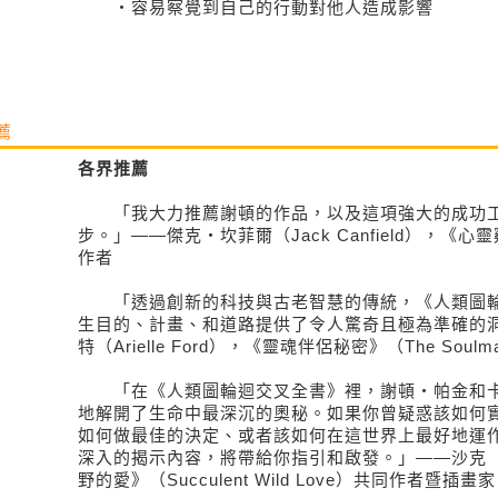
・容易察覺到自己的行動對他人造成影響
薦
各界推薦
「我大力推薦謝頓的作品，以及這項強大的成功工
步。」——傑克‧坎菲爾（Jack Canfield），《
作者
「透過創新的科技與古老智慧的傳統，《人類圖輪
生目的、計畫、和道路提供了令人驚奇且極為準確的
特（Arielle Ford），《靈魂伴侶秘密》（The Soulma
「在《人類圖輪迴交叉全書》裡，謝頓‧帕金和卡
地解開了生命中最深沉的奧秘。如果你曾疑惑該如何
如何做最佳的決定、或者該如何在這世界上最好地運
深入的揭示內容，將帶給你指引和啟發。」——沙克（
野的愛》（Succulent Wild Love）共同作者暨插畫家