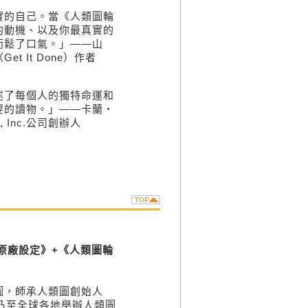
的自己。當《人類圖輪
的動機、以及你最真實的
而鬆了口氣。」——山
t It Done）作者
了每個人的獨特命運和
要的讀物。」——卡蘭‧
ng, Inc.公司創辦人
你的原廠設定》+《人類圖輪
，師承人類圖創始人
英國乃至全球各地舉辦人類圖