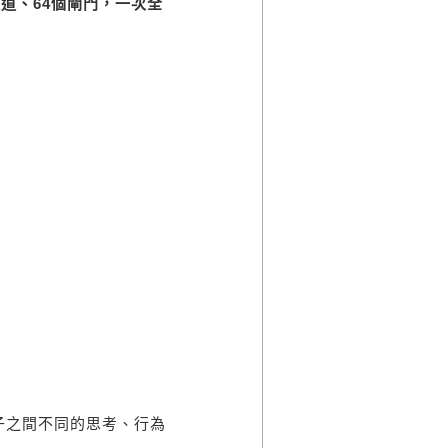
道、64個閘門，一次全
之間不同的思考、行為