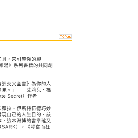
具，來引導你的腳
心靈雞湯》系列書籍的共同創
迴交叉全書》為你的人
洞見。」——艾莉兒‧福
te Secret）作者
蘿拉‧伊斯特伍德巧妙
實現自己的人生目的、該
作，這本淵博的書準確又
SARK），《豐富而狂