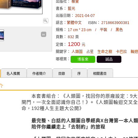
出版社：
橡實
書系：
藍光
出版日期：
2021-04-07
語言：
繁體中文
ISBN：
2718663900381
規格：
17 cm * 23 cm / 平裝 / 黑色
頁數：
832
頁
1200
定價：
元
關鍵字：
人類圖
占星
生命之樹
卡巴拉
輪迴
哪裡買：
博客來
誠品
名人推薦
作者簡介
目錄
序
相關書目
介
本套書組合：《人類圖，找回你的原廠設定：9大中
閘門，一次全面認識你自己！》+《人類圖輪迴交叉
命，192種人生主題大公開》
最完整、白話的人類圖自學經典X台灣第一本人類
陪伴你繼續走上「去制約」的旅程