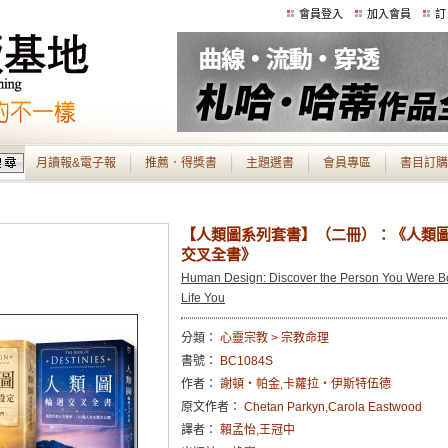
會員登入
加入會員
訂
月讀報&電子報
推薦．得獎書
主題選書
會員專區
書目訂購
【人類圖系列套書】（二冊）：《人類
交叉全書》
Human Design: Discover the Person You Were Bor
Life You
分類：
心靈宗教 > 宗教命理
書號：
BC1084S
作者：
謝頓・帕金,卡蘿拉‧伊斯特伍德
原文作者：
Chetan Parkyn,Carola Eastwood
譯者：
賴孟怡,王冠中