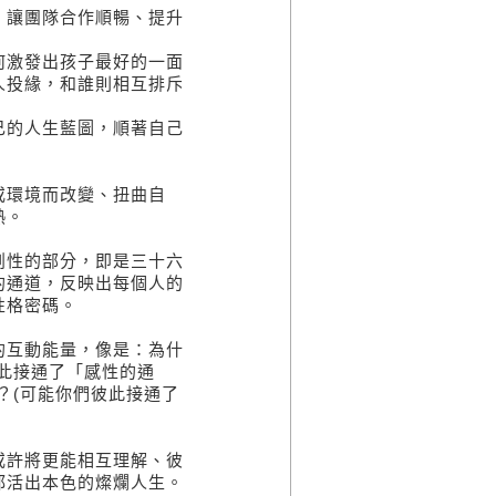
讓團隊合作順暢、提升
激發出孩子最好的一面
投緣，和誰則相互排斥
的人生藍圖，順著自己
環境而改變、扭曲自
熱。
性的部分，即是三十六
的通道，反映出每個人的
性格密碼。
互動能量，像是：為什
此接通了「感性的通
？(可能你們彼此接通了
許將更能相互理解、彼
都活出本色的燦爛人生。