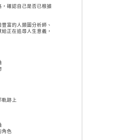
，確認自己是否已根據
豐富的人類圖分析師、
獻給正在追尋人生意義，
軸
物
那軌跡上
軸
的角色