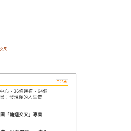
交叉
心、36條通道、64個
全書：發現你的人生使
圖「輪迴交叉」專書