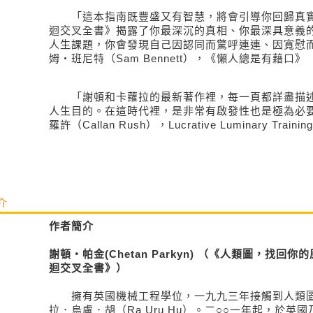
「這本指南既豐盛又有智慧，將會引導你回歸真實
迴交叉全書》揭露了你最深沉的真相、你最深具意義
人生課題，你會發現自己因認同而驚呼連連、因寬慰
姆‧班尼特（Sam Bennett），《懶人總是有藉口》（Ge
「謝頓和卡蘿拉的最新著作裡，每一頁都詳盡描述
人生目的。在這時代裡，是非常有啟發性也是極為必
羅許（Callan Rush），Lucrative Luminary Traini
介
作者簡介
謝頓‧帕金(Chetan Parkyn) （《人類圖，找回
迴交叉全書》）
擁有英國機械工程學位，一九九三年接觸到人類圖
拉．烏盧．胡（Ra Uru Hu）。二○○一年起，於