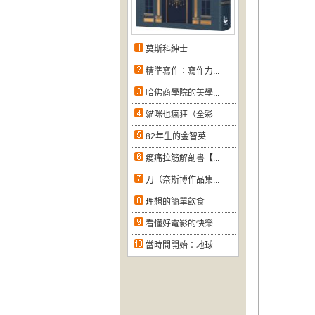
莫斯科紳士
精準寫作：寫作力...
哈佛商學院的美學...
貓咪也瘋狂（全彩...
82年生的金智英
痠痛拉筋解剖書【...
刀（奈斯博作品集...
理想的簡單飲食
看懂好電影的快樂...
當時間開始：地球...