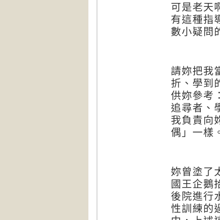
可是老天
有這種指
數小疑問
請妳把我
折、學到
供妳參考
追尋者、
我負責向
偶」一樣
妳曾塗了
國王企鵝
後院進行
性訓練的