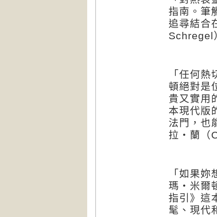
指南。筆
追尋結合
Schregel
「任何熱
頓絕對是
貴又實用
本現代版
法門，也
拉‧蘭（
C
「如果妳
瑪‧米爾
指引》這
髦、現代