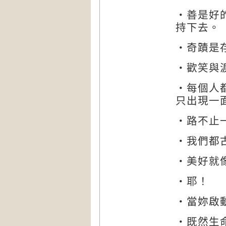
‧善是好
持下去。
‧奇蹟是
‧歡笑與
‧每個人
只出現一
‧路不止
‧我們都
‧美好就
‧耶！
‧當妳啟
‧既然生