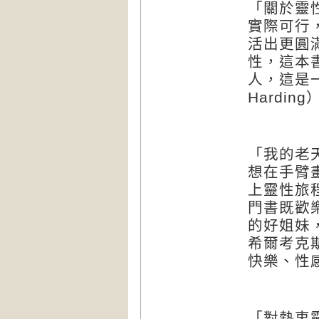
「關於靈
實際可行
活出更圓
性，這本
人，這是
Harding
「我的老
想在手臂
上靈性旅
門書既歡
的好姐妹
希爾考克
快樂、性
「對熱衷