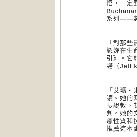
悟，一定
Buchana
系列——
「對那些
認妳在生
引》。它
諾（
Jeff 
「艾瑪‧
讀。她的
長說教。
判。她的
癒性質和
推薦這本