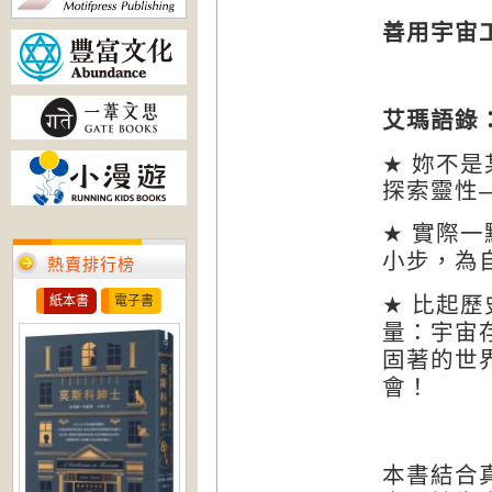
善用宇宙
艾瑪語錄
★
妳不是
探索靈性
★
實際一
小步，為
熱賣排行榜
★
比起歷
紙本書
電子書
量：宇宙
固著的世
會！
本書結合