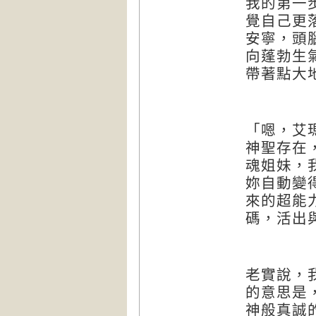
我的第一
覺自己更
安寧，頭
向蓬勃生
帶著點大
「嗯，艾
神聖存在
魂姐妹，
妳自動變
來的超能
碼，活出
老實說，
的意思是
神般真誠