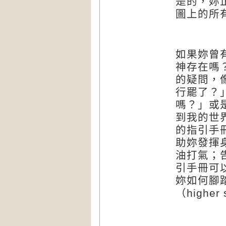
是的，妳
圖上的所
如果妳曾
神存在嗎
的疑問，
行罷了？
嗎？」或
到我的世
的指引手
助妳發揮
油打氣；
引手冊可
妳如何腳
（
higher 