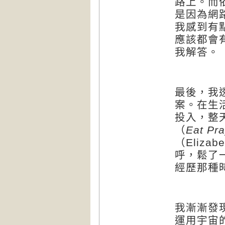
路上。而
是因為網
我感到有
應該都會
我解答。
最後，我
案。在生
投入，整
（
Eat Pr
（
Elizabe
呼，鬆了
經歷那種
我漸漸發
運用宇宙