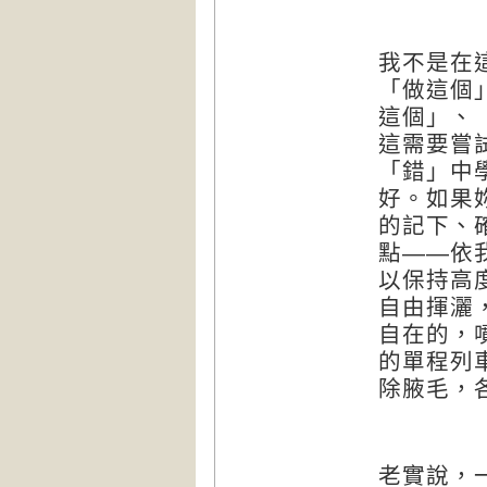
我不是在
「做這個
這個」、
這需要嘗
「錯」中
好。如果
的記下、
點——依
以保持高
自由揮灑
自在的，
的單程列
除腋毛，
老實說，