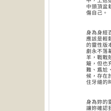
中，上述
中頭頂盆
傷自己。
身為身經
應該是輕
的靈性版
劇永不落
羊，戰戰
簸，但也
難、尷尬
候，存在
住牙縫的
身為妳的
讓妳確認