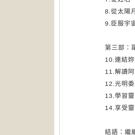
8.
從太陽
9.
臣服宇
第三部：
10.
連結妳
11.
解讀阿
12.
光明委
13.
學習靈
14.
享受靈
結語：繼