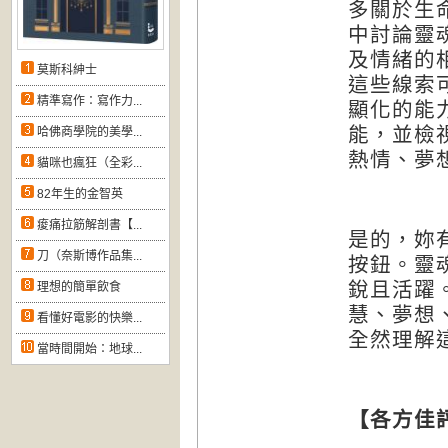
多關於生
中討論靈
及情緒的
莫斯科紳士
這些線索
精準寫作：寫作力...
顯化的能
能，並檢
哈佛商學院的美學...
熱情、夢
貓咪也瘋狂（全彩...
82年生的金智英
痠痛拉筋解剖書【...
是的，妳
刀（奈斯博作品集...
按鈕。靈
銳且活躍
理想的簡單飲食
慧、夢想
看懂好電影的快樂...
全然理解
當時間開始：地球...
【各方佳