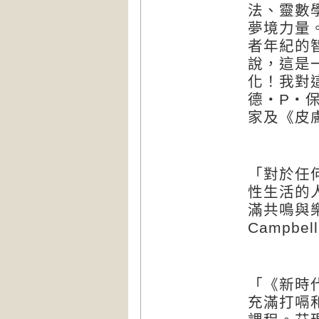
法、靈數
夢境力量
者年紀的
說，這是
化！我對
德‧
P
‧
家及《皮
「對於任
性生活的
滿共鳴與
Campbell
「《新時
充滿打嗝