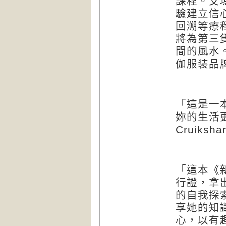
課程。艾
驗建立信
回溯等療
將為第三
間的風水
伽服装品
「這是一
妳的生活
Cruiksha
「這本《
行證，拿
的自我探
享她的知
心，以有