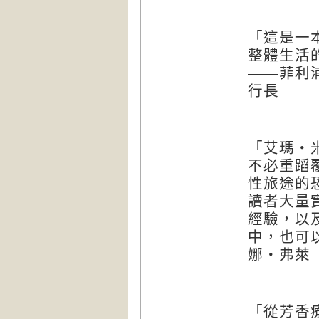
「這是一
整體生活
——菲利
行長
「艾瑪‧
不必重蹈
性旅途的
讀者大量
經驗，以
中，也可
娜‧弗萊
「從芳香