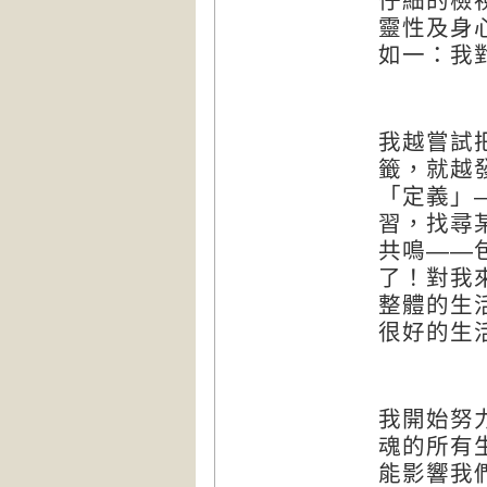
仔細的檢
靈性及身
如一：我
我越嘗試
籤，就越
「定義」
習，找尋
共鳴
——
了！對我
整體的生
很好的生
我開始努
魂的所有
能影響我