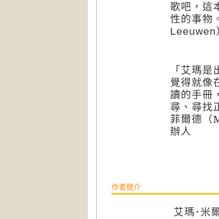
歌吧，這
性的事物
Leeuwen
「艾瑪是
覺得就像
讀的手冊
尋、尋找
菲爾德（
M
辦人
作者簡介
艾瑪･米