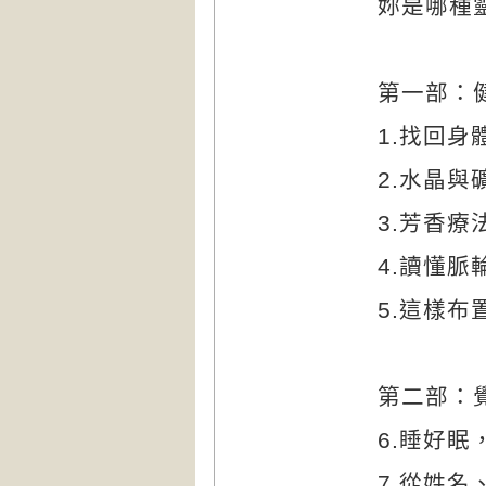
妳是哪種
第一部：
1.
找回身
2.
水晶與
3.
芳香療
4.
讀懂脈
5.
這樣布
第二部：
6.
睡好眠
7.
從姓名