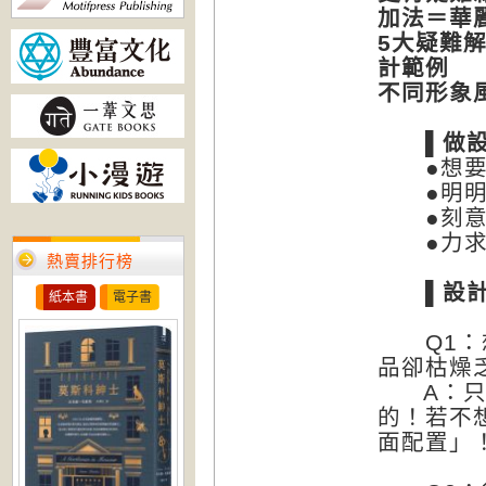
加法＝華
5大疑難解
計範例
不同形象
▌做設計
●想要簡
●明明華
●刻意營
●力求熱
熱賣排行榜
▌設計加
紙本書
電子書
Q1：想
品卻枯燥
A：只停
的！若不
面配置」