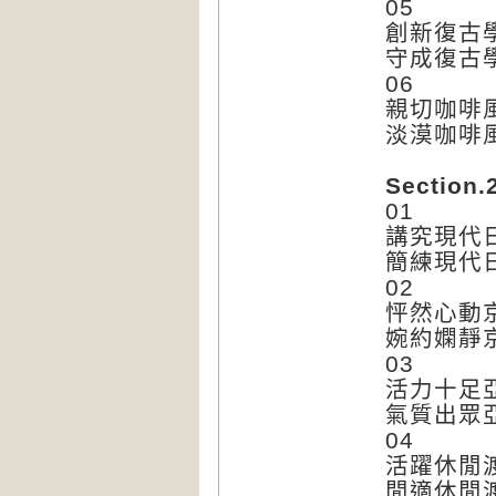
05
創新復古
守成復古
06
親切咖啡
淡漠咖啡
Section
01
講究現代
簡練現代
02
怦然心動
婉約嫻靜
03
活力十足
氣質出眾
04
活躍休閒
閒適休閒