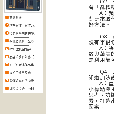
Q2：很
會「亂糟
A：顏色
莫斯科紳士
對比來取
好方法。
精準寫作：寫作力...
哈佛商學院的美學...
Q3：想
沒有事後
貓咪也瘋狂（全彩...
A：醒目
82年生的金智英
致與華美
痠痛拉筋解剖書【...
是利用顏
刀（奈斯博作品集...
Q4：加
理想的簡單飲食
知道加法
看懂好電影的快樂...
A：重點
小標題與
當時間開始：地球...
思考。讓
素，打造
圖案。