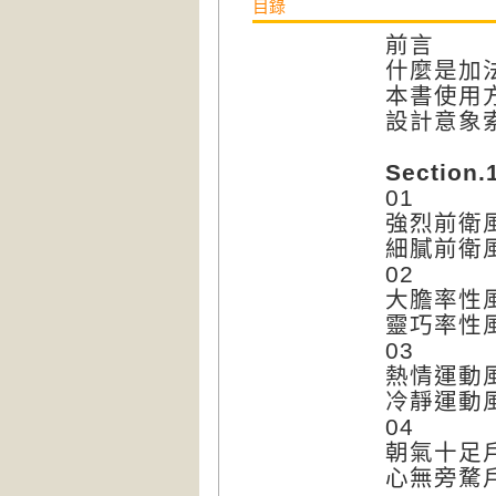
目錄
前言
什麼是加
本書使用
設計意象
Section.
01
強烈前衛
細膩前衛
02
大膽率性
靈巧率性
03
熱情運動
冷靜運動
04
朝氣十足
心無旁騖