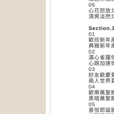
05
心花怒放
清爽淡然
Section.
01
歡欣新年
典雅新年
02
滿心雀躍
心跳加速
03
好友歡慶
兩人世界
04
歡樂萬聖
黑暗萬聖
05
喜悅耶誕