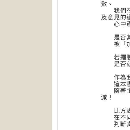
數。
我們在耳
及意見的
心中產
是否其
被「加法
若擺脫
是否就能
作為我
這本書
隨著企圖
減！
比方說想
在不同情
判斷肯定