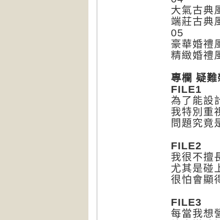
大氣古典
端莊古典
05
豪華婚禮
精緻婚禮
專欄 疑
FILE1
為了能設
我特別重
問題究竟
FILE2
我很不擅
尤其是碰
很怕會顯
FILE3
每當我想