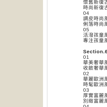
懷舊新復
時尚新復
04
調皮時尚
俐落時尚
05
活潑孩童
專注孩童
Section.
01
華美奢華
收斂奢華
02
華麗歐洲
時髦歐洲
03
厚實富麗
別緻富麗
04