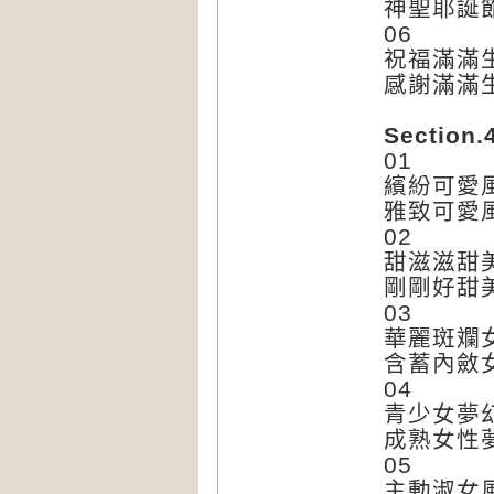
神聖耶誕
06
祝福滿滿
感謝滿滿
Section.
01
繽紛可愛
雅致可愛
02
甜滋滋甜
剛剛好甜
03
華麗斑斕
含蓄內斂
04
青少女夢
成熟女性
05
主動淑女