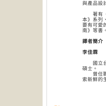
與產品設
著有《好
本》系列
要有可愛
南》等書
譯者簡介
李佳霖
國立台灣
碩士。
曾任職於
索新鮮的