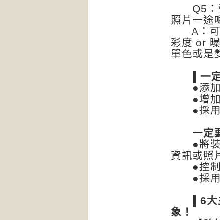
Q5：營
照片一途
A：可藉
彩度 or
單色或是
▌一定要
●添加圖
●增加用
●採用不
一定要
●將裝飾
資訊或照
●控制用
●採用對
▌6大主
象！