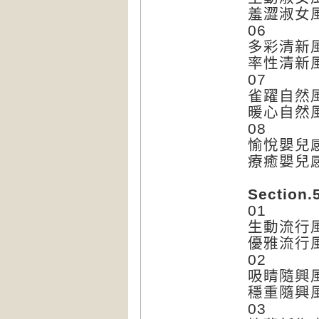
羞澀淑女
06
多彩清新
率性清新
07
雀躍自然
暖心自然
08
愉悅嬰兒
療癒嬰兒
Section
01
生動流行
優雅流行
02
吸睛隨興
穩重隨興
03