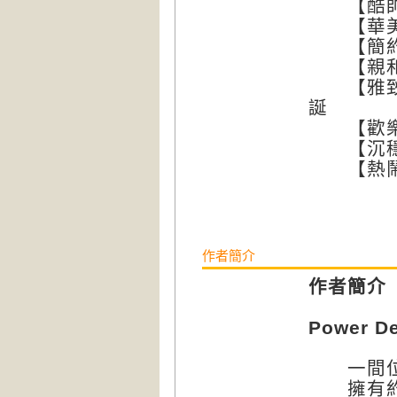
【酷帥】
【華美】
【簡約】
【親和】
【雅致】
誕
【歡樂】
【沉穩】
【熱鬧】
作者簡介
作者簡介
Power De
一間位
擁有約莫